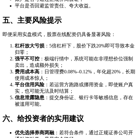
平台是否回避监管责任、夸大收益。
五、主要风险提示
即便采用实盘模式，股票在线配资仍具备显著风险：
杠杆放大亏损
：5倍杠杆下，股价下跌20%即可导致本金
归零；
强平不可控
：极端行情中，系统可能在非理想价位强制
卖出，造成额外损失；
费用成本高
：日管理费0.08%–0.12%，年化超20%，长期
使用成本惊人；
平台信用风险
：若运营方跑路或挪用资金，即使账户真
实，也可能无法及时结算；
信息泄露隐患
：提交身份证、银行卡等敏感信息，存在
被滥用可能。
六、给投资者的实用建议
优先选择券商两融
：若符合条件，通过正规证券公司开