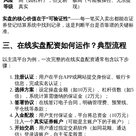
风险
高（因杠杆），但交易
极高（可能被操控、无法提
等级
真实
现）
实盘的核心价值在于“可验证性”
——每一笔买入卖出都能在证
券登记结算系统中找到记录，这是判断平台是否靠谱的关键标
准。
三、在线实盘配资如何运作？典型流程
以主流平台为例，一次完整的在线实盘配资通常包含以下步
骤：
注册认证
：用户在平台APP或网站提交身份证、银行卡
信息，完成实名认证；
选择方案
：设定操盘金额（如10万元）、杠杆倍数（如5
倍），系统计算需缴纳的保证金（2万元）；
签署协议
：在线签订电子合同，明确管理费、预警线、
平仓线等条款；
入金配股
：用户支付保证金，平台将总资金（10万元）
注入一个
真实证券账户
（可能是主账户下的子账户）；
开始交易
：用户通过指定交易软件（如同花顺、通达
信）登录该账户，自主买卖股票；