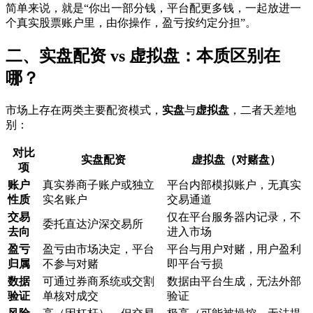
简单来说，就是“你出一部分钱，平台配更多钱，一起放进一
个真实股票账户里，由你操作，盈亏按约定分担”。
二、实盘配资 vs 虚拟盘：本质区别在
哪？
市场上存在两类主要配资模式，
实盘
与
虚拟盘
，二者天差地
别：
对比
实盘配资
虚拟盘（对赌盘）
项
账户
真实券商子账户或独立
平台内部模拟账户，无真实
性质
实名账户
交易通道
交易
仅在平台服务器内记录，不
委托直达沪深交易所
去向
进入市场
盈亏
盈亏由市场决定，平台
平台与用户对赌，用户盈利
归属
不参与对赌
即平台亏损
数据
可通过券商系统或交割
数据由平台生成，无法外部
验证
单核对成交
验证