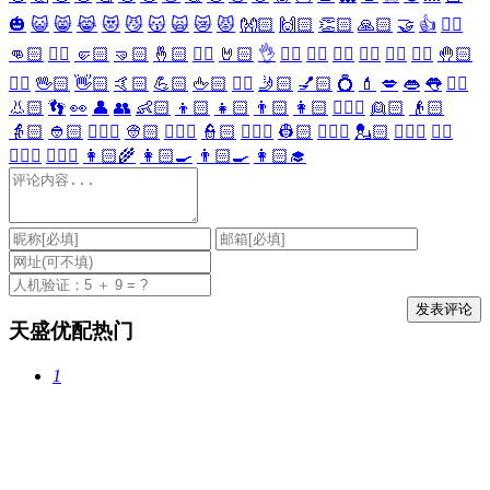
🎃
😺
😸
😹
😻
😼
😽
🙀
😿
😾
👐🏻
🙌🏻
👏🏻
🙏🏻
🤝
👍
👎🏻
👊🏻
✊🏻
🤛🏻
🤜🏻
🤞🏻
✌🏻
🤘🏻
👌
👈🏻
👉🏻
👆🏻
👇🏻
☝🏻
✋🏻
🤚🏻
🖐🏻
🖖🏻
👋🏻
🤙🏻
💪🏻
🖕🏻
✍🏻
🤳🏻
💅🏻
💍
💄
💋
👄
👅
👂🏻
👃🏻
👣
👀
👤
👥
👶🏻
👦🏻
👧🏻
👨🏻
👩🏻
👱🏻‍♀️
👱🏻
👴🏻
👵🏻
👲🏻
👳🏻‍♀️
👳🏻
👮🏻‍♀️
👮🏻
👷🏻‍♀️
👷🏻
💂🏻‍♀️
💂🏻
🕵🏻‍♀️
🕵🏻
👩🏻‍⚕️
👨🏻‍⚕️
👩🏻‍🌾
👩🏻‍🍳
👨🏻‍🍳
👩🏻‍🎓
天盛优配热门
1