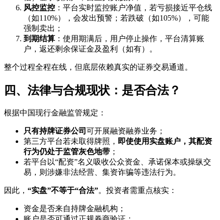
风控监控
：平台实时监控账户净值，若亏损接近平仓线
（如110%），会发出预警；若跌破（如105%），可能
强制卖出；
到期结算
：使用期满后，用户停止操作，平台清算账
户，返还剩余保证金及盈利（如有）。
整个过程全程在线，但底层依赖真实的证券交易通道。
四、法律与合规现状：是否合法？
根据中国现行金融监管规定：
只有持牌证券公司
可开展融资融券业务；
第三方平台若未取得牌照，
即使使用实盘账户，其配资
行为仍处于监管灰色地带
；
若平台以“配资”名义吸收公众资金、承诺保本或操纵交
易，则涉嫌非法经营、集资诈骗等违法行为。
因此，
“实盘”不等于“合法”
。投资者需重点核实：
资金是否来自持牌金融机构；
账户是否可通过正规券商验证；