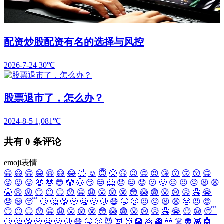
配资炒股配资有名的选择与风控
2026-7-24
30℃
股票退市了，怎么办？
2024-8-5
1,081℃
共有
0
条评论
emoji表情
😀
😃
😄
😁
😆
😅
😂
🤣
☺️
😇
🙂
🙃
😉
😌
😍
😘
😗
😙
😚
😋
😜
😝
😛
🤑
🤓
😎
🤡
🤠
😏
😒
🤗
😞
😔
😟
😕
🙁
☹️
😣
😖
😫
😩
😤
😠
😡
😶
😐
😑
😯
😦
😧
😮
😲
😵
😳
😱
😨
😰
😢
😥
🤤
😭
😓
😪
😴
🙄
🤔
🤥
😬
🤐
🤢
🤧
😷
🤒
🤕
😣
😖
😫
😩
😤
😠
😡
😶
😐
😑
😯
😦
😧
😮
😲
😵
😳
😱
😨
😰
😢
😥
🤤
😭
😓
😪
😴
🙄
🤔
🤥
😬
🤐
🤢
🤧
😷
🤒
🤕
😈
👿
👹
👺
💩
👻
💀
☠️
👽
👾
🤖