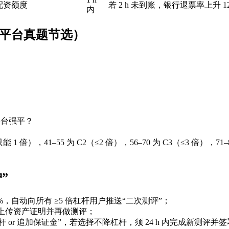
配资额度
若 2 h 未到账，银行退票率上升 
内
流平台真题节选）
平台强平？
能 1 倍），41–55 为 C2（≤2 倍），56–70 为 C3（≤3 倍），71–
”
0%，自动向所有 ≥5 倍杠杆用户推送“二次测评”；
新上传资产证明并再做测评；
 or 追加保证金”，若选择不降杠杆，须 24 h 内完成新测评