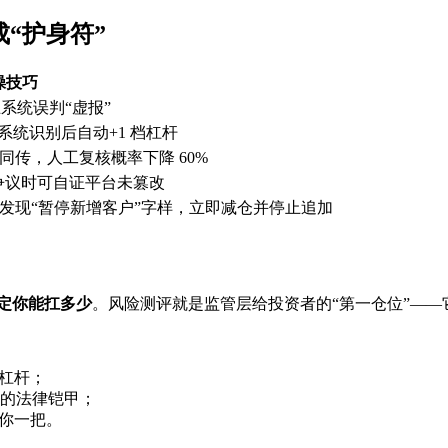
“护身符”
操技巧
系统误判“虚报”
系统识别后自动+1 档杠杆
记录同传，人工复核概率下降 60%
，争议时可自证平台未篡改
发现“暂停新增客户”字样，立即减仓并停止追加
定你能扛多少
。风险测评就是监管层给投资者的“第一仓位”——
杠杆；
的法律铠甲；
拉你一把。