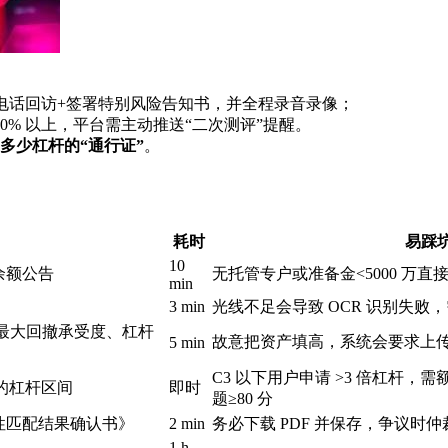
电话回访+签署特别风险告知书，并全程录音录像；
30% 以上，平台需主动推送“二次测评”提醒。
多少杠杆的“通行证”
。
耗时
易踩
10
余额公告
无托管专户或准备金<5000 万直
min
3 min
光线不足会导致 OCR 识别失败
、最大回撤承受度、杠杆
故意把资产填高，系统会要求上传
5 min
C3 以下用户申请 >3 倍杠杆，需
请的杠杆区间
即时
题≥80 分
性匹配结果确认书》
2 min
务必下载 PDF 并保存，争议时
1 h