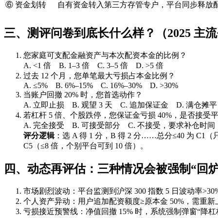
⑥ 资金划转
自有资金转入第三方存管专户，平台同步释放
三、测评问卷到底长什么样？（2025 主
您家庭可支配金融资产与本次配资本金的比例？
A. <1 倍 B. 1–3 倍 C. 3–5 倍 D. >5 倍
过去 12 个月，您单笔最大亏损占本金比例？
A. ≤5% B. 6%–15% C. 16%–30% D. >30%
当账户回撤 20% 时，您首选动作？
A. 立即止损 B. 观望 3 天 C. 追加保证金 D. 满仓摊平
若杠杆 5 倍、个股跌停，您保证金亏损 40%，是否接受
A. 完全接受 B. 可接受部分 C. 不接受，要求补仓时间
评分逻辑
：选 A 得 1 分，B 得 2 分……总分≤40 为 C1（只
C5（≤8 倍，个别平台可到 10 倍）。
四、动态再评估：三种情况会被强制“回炉
市场剧烈波动：平台监测到沪深 300 指数 5 日波动率>3
个人资产异动：用户追加配资额度≥原本金 50%，需重
亏损接近预警线：净值回撤 15% 时，系统强制弹窗“降杠杆