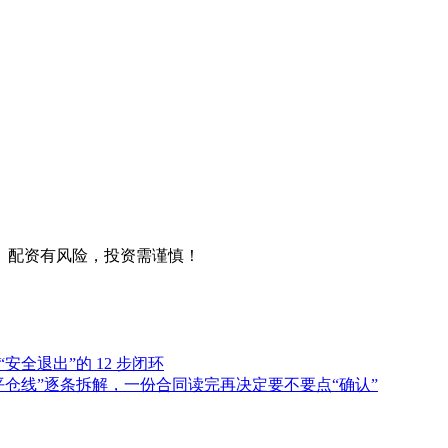
。配资有风险，投资需谨慎！
全退出”的 12 步闭环
平仓线”逐条拆解，一份合同读完再决定要不要点“确认”