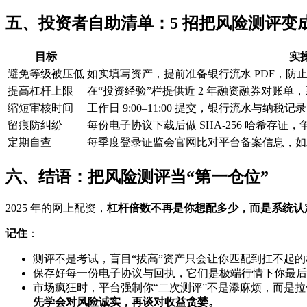
五、投资者自助清单：5 招把风险测评变成
目标
实
避免等级被压低
如实填写资产，提前准备银行流水 PDF，防止
提高杠杆上限
在“投资经验”栏提供近 2 年融资融券对账单，
缩短审核时间
工作日 9:00–11:00 提交，银行流水与纳税
留痕防纠纷
每份电子协议下载后做 SHA-256 哈希存证
定期自查
每季度登录证监会官网比对平台备案信息，如
六、结语：把风险测评当“第一仓位”
2025 年的网上配资，
杠杆倍数不再是你想配多少，而是系统认
记住
：
测评不是考试，盲目“拔高”资产只会让你匹配到扛不起的
保存好每一份电子协议与回执，它们是极端行情下你最后
市场疯狂时，平台强制你“二次测评”不是添麻烦，而是
先学会对风险诚实，再谈对收益贪婪。