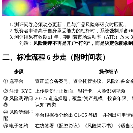
测评问卷必须动态更新，且与产品风险等级实时匹配；
投资者申请高于自身承受能力的杠杆时，系统强制弹窗+
测评结果有效期≤1 年，期间若市场波动率（ATR）放大 
一句话：
风险测评不再是开户“打勾”，而是决定你能拿到
二、标准流程 6 步走（附时间表）
步骤
操作细节
① 选平台
查证监会备案号、资金托管协议、风险准备金
② 注册+KYC
上传身份证正反面、银行卡、人脸识别视频
③ 风险测评问
20~25 道选择题，覆盖“资产规模、投资年限
卷
认知”四类
④ 风险等级匹
平台根据得分给出 C1-C5 等级，并列出可申
配
⑤ 电子签约
在线签署《配资协议》《风险揭示书》《适当