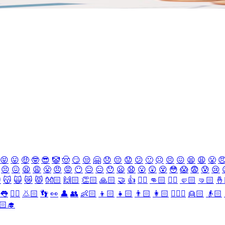
😝
😛
🤑
🤓
😎
🤡
🤠
😏
😒
🤗
😞
😔
😟
😕
🙁
☹️
😣
😖
😫
😩
😤

😣
😖
😫
😩
😤
😠
😡
😶
😐
😑
😯
😦
😧
😮
😲
😵
😳
😱
😨
😰
😢

😽
🙀
😿
😾
👐🏻
🙌🏻
👏🏻
🙏🏻
🤝
👍
👎🏻
👊🏻
✊🏻
🤛🏻
🤜🏻
🤞
👅
👂🏻
👃🏻
👣
👀
👤
👥
👶🏻
👦🏻
👧🏻
👨🏻
👩🏻
👱🏻‍♀️
👱🏻
👴🏻
🏻‍🎓