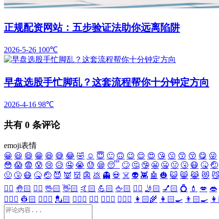
正规配资网站：五步验证法助你远离陷阱
2026-5-26
100℃
早盘选股手忙脚乱？这套流程帮你十分钟定方向
2026-4-16
98℃
共有
0
条评论
emoji表情
😀
😃
😄
😁
😆
😅
😂
🤣
☺️
😇
🙂
🙃
😉
😌
😍
😘
😗
😙
😚
😋
😜
😳
😱
😨
😰
😢
😥
🤤
😭
😓
😪
😴
🙄
🤔
🤥
😬
🤐
🤢
🤧
😷
🤒
🤕
🤢
🤧
😷
🤒
🤕
😈
👿
👹
👺
💩
👻
💀
☠️
👽
👾
🤖
🎃
😺
😸
😹
😻

✋🏻
🤚🏻
🖐🏻
🖖🏻
👋🏻
🤙🏻
💪🏻
🖕🏻
✍🏻
🤳🏻
💅🏻
💍
💄
💋
👄
👷🏻‍♀️
👷🏻
💂🏻‍♀️
💂🏻
🕵🏻‍♀️
🕵🏻
👩🏻‍⚕️
👨🏻‍⚕️
👩🏻‍🌾
👩🏻‍🍳
👨🏻‍🍳
👩