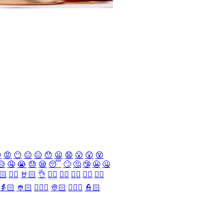

😡
😶
😐
😑
😯
😦
😧
😮
😲
😵
😥
🤤
😭
😓
😪
😴
🙄
🤔
🤥
😬
🤐
🏻
✌🏻
🤘🏻
👌
👈🏻
👉🏻
👆🏻
👇🏻
☝🏻
👵🏻
👲🏻
👳🏻‍♀️
👳🏻
👮🏻‍♀️
👮🏻