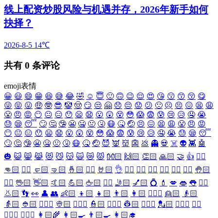
线上配资炒股风险与机遇并存，2026年新手如何
抉择？
2026-8-5
14℃
共有
0
条评论
emoji表情
😀
😃
😄
😁
😆
😅
😂
🤣
☺️
😇
🙂
🙃
😉
😌
😍
😘
😗
😙
😚
😋
😜
😝
😛
🤑
🤓
😎
🤡
🤠
😏
😒
🤗
😞
😔
😟
😕
🙁
☹️
😣
😖
😫
😩
😤
😠
😡
😶
😐
😑
😯
😦
😧
😮
😲
😵
😳
😱
😨
😰
😢
😥
🤤
😭
😓
😪
😴
🙄
🤔
🤥
😬
🤐
🤢
🤧
😷
🤒
🤕
😣
😖
😫
😩
😤
😠
😡
😶
😐
😑
😯
😦
😧
😮
😲
😵
😳
😱
😨
😰
😢
😥
🤤
😭
😓
😪
😴
🙄
🤔
🤥
😬
🤐
🤢
🤧
😷
🤒
🤕
😈
👿
👹
👺
💩
👻
💀
☠️
👽
👾
🤖
🎃
😺
😸
😹
😻
😼
😽
🙀
😿
😾
👐🏻
🙌🏻
👏🏻
🙏🏻
🤝
👍
👎🏻
👊🏻
✊🏻
🤛🏻
🤜🏻
🤞🏻
✌🏻
🤘🏻
👌
👈🏻
👉🏻
👆🏻
👇🏻
☝🏻
✋🏻
🤚🏻
🖐🏻
🖖🏻
👋🏻
🤙🏻
💪🏻
🖕🏻
✍🏻
🤳🏻
💅🏻
💍
💄
💋
👄
👅
👂🏻
👃🏻
👣
👀
👤
👥
👶🏻
👦🏻
👧🏻
👨🏻
👩🏻
👱🏻‍♀️
👱🏻
👴🏻
👵🏻
👲🏻
👳🏻‍♀️
👳🏻
👮🏻‍♀️
👮🏻
👷🏻‍♀️
👷🏻
💂🏻‍♀️
💂🏻
🕵🏻‍♀️
🕵🏻
👩🏻‍⚕️
👨🏻‍⚕️
👩🏻‍🌾
👩🏻‍🍳
👨🏻‍🍳
👩🏻‍🎓