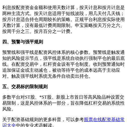
利息按配资资金金额和使用天数计算，按天计息和按月计息是
两种主流方式。按天计息适用于短线波段，用几天付几天钱；
按月计息适合持仓周期较长的策略。正规平台利息按实际使用
天数计算，没有最低计费周期限制。申宝策略按天万分之六、
按周千分之三、按月百分之一计费。
四、预警与强平规则
预警线和强平线是配资风控体系的核心参数。预警线是触发通
知的风险提示节点，强平线是系统自动执行强制平仓的最后底
线。在配资交易中，杠杆资金设有平仓制度。收到预警通知时
追加保证金或主动减仓，被动等待平仓的成本远高于主动应
对。触及强平线时系统无条件自动卖出持仓。
五、交易标的限制规则
多数平台对ST股、*ST股、新股上市首日等高风险品种设置交
易限制，这是风控体系的一部分，旨在降低杠杆交易的系统性
风险。
关于配资基础规则的更多科普，可以参考
股票在线配资基础常
识大全
中的专业术语解读。