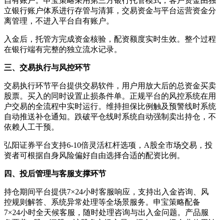
自有账户。申宝策略采用第三方银行托管模式，客户资金由独
立银行账户体系进行存管与清算，交易资金与平台运营资金分
离管理，不进入平台自有账户。
入金后，托管方完成资金核验，配资额度实时生效。整个过程
在银行端有完整的独立流水记录。
三、交易执行与风控环节
交易执行环节平台提供交易软件，用户用放大后的总资金买卖
股票。买入的同时设置止损条件单。正规平台的风控系统在用
户交易的全流程中实时运行。维持担保比例触及预警线时系统
自动推送补仓通知。跌破平仓线时系统自动强制卖出持仓，不
依赖人工干预。
弘阳证券平台支持6-10倍灵活杠杆选项，A股全市场交易，投
资者可根据自身风险偏好自由选择合适的配资比例。
四、投后管理与客服支撑环节
持仓期间平台提供7×24小时客服响应，支持出入金咨询、风
控规则解答、系统异常处理等全场景服务。申宝策略配备
7×24小时全天候客服，随时处理咨询与出入金问题。产品服