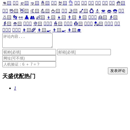
👊🏻
✊🏻
🤛🏻
🤜🏻
🤞🏻
✌🏻
🤘🏻
👌
👈🏻
👉🏻
👆🏻
👇🏻
☝🏻
✋🏻
🤚🏻
🖐🏻
🖖🏻
👋🏻
🤙🏻
💪🏻
🖕🏻
✍🏻
🤳🏻
💅🏻
💍
💄
💋
👄
👅
👂🏻
👃🏻
👣
👀
👤
👥
👶🏻
👦🏻
👧🏻
👨🏻
👩🏻
👱🏻‍♀️
👱🏻
👴🏻
👵🏻
👲🏻
👳🏻‍♀️
👳🏻
👮🏻‍♀️
👮🏻
👷🏻‍♀️
👷🏻
💂🏻‍♀️
💂🏻
🕵🏻‍♀️
🕵🏻
👩🏻‍⚕️
👨🏻‍⚕️
👩🏻‍🌾
👩🏻‍🍳
👨🏻‍🍳
👩🏻‍🎓
天盛优配热门
1