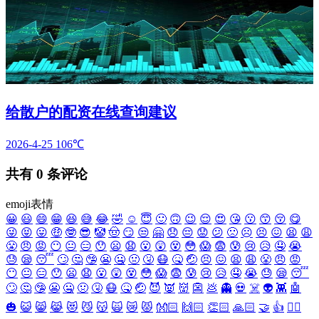
给散户的配资在线查询建议
2026-4-25
106℃
共有
0
条评论
emoji表情
😀
😃
😄
😁
😆
😅
😂
🤣
☺️
😇
🙂
🙃
😉
😌
😍
😘
😗
😙
😚
😋
😜
😝
😛
🤑
🤓
😎
🤡
🤠
😏
😒
🤗
😞
😔
😟
😕
🙁
☹️
😣
😖
😫
😩
😤
😠
😡
😶
😐
😑
😯
😦
😧
😮
😲
😵
😳
😱
😨
😰
😢
😥
🤤
😭
😓
😪
😴
🙄
🤔
🤥
😬
🤐
🤢
🤧
😷
🤒
🤕
😣
😖
😫
😩
😤
😠
😡
😶
😐
😑
😯
😦
😧
😮
😲
😵
😳
😱
😨
😰
😢
😥
🤤
😭
😓
😪
😴
🙄
🤔
🤥
😬
🤐
🤢
🤧
😷
🤒
🤕
😈
👿
👹
👺
💩
👻
💀
☠️
👽
👾
🤖
🎃
😺
😸
😹
😻
😼
😽
🙀
😿
😾
👐🏻
🙌🏻
👏🏻
🙏🏻
🤝
👍
👎🏻