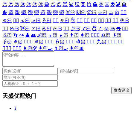
🙄
🤔
🤥
😬
🤐
🤢
🤧
😷
🤒
🤕
😈
👿
👹
👺
💩
👻
💀
☠️
👽
👾
🤖
🎃
😺
😸
😹
😻
😼
😽
🙀
😿
😾
👐🏻
🙌🏻
👏🏻
🙏🏻
🤝
👍
👎🏻
👊🏻
✊🏻
🤛🏻
🤜🏻
🤞🏻
✌🏻
🤘🏻
👌
👈🏻
👉🏻
👆🏻
👇🏻
☝🏻
✋🏻
🤚🏻
🖐🏻
🖖🏻
👋🏻
🤙🏻
💪🏻
🖕🏻
✍🏻
🤳🏻
💅🏻
💍
💄
💋
👄
👅
👂🏻
👃🏻
👣
👀
👤
👥
👶🏻
👦🏻
👧🏻
👨🏻
👩🏻
👱🏻‍♀️
👱🏻
👴🏻
👵🏻
👲🏻
👳🏻‍♀️
👳🏻
👮🏻‍♀️
👮🏻
👷🏻‍♀️
👷🏻
💂🏻‍♀️
💂🏻
🕵🏻‍♀️
🕵🏻
👩🏻‍⚕️
👨🏻‍⚕️
👩🏻‍🌾
👩🏻‍🍳
👨🏻‍🍳
👩🏻‍🎓
天盛优配热门
1