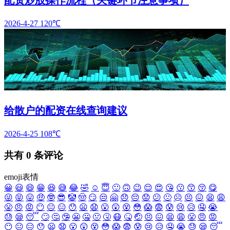
2026-4-27
120℃
给散户的配资在线查询建议
2026-4-25
108℃
共有
0
条评论
emoji表情
😀
😃
😄
😁
😆
😅
😂
🤣
☺️
😇
🙂
🙃
😉
😌
😍
😘
😗
😙
😚
😋
😜
😝
😛
🤑
🤓
😎
🤡
🤠
😏
😒
🤗
😞
😔
😟
😕
🙁
☹️
😣
😖
😫
😩
😤
😠
😡
😶
😐
😑
😯
😦
😧
😮
😲
😵
😳
😱
😨
😰
😢
😥
🤤
😭
😓
😪
😴
🙄
🤔
🤥
😬
🤐
🤢
🤧
😷
🤒
🤕
😣
😖
😫
😩
😤
😠
😡
😶
😐
😑
😯
😦
😧
😮
😲
😵
😳
😱
😨
😰
😢
😥
🤤
😭
😓
😪
😴