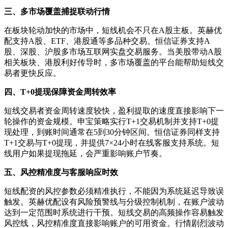
三、多市场覆盖捕捉联动行情
在板块轮动加快的市场中，短线机会不只在A股主板。英赫优
配支持A股、ETF、港股通等多品种交易。恒信证券支持A
股、深股、沪股多市场互联网实盘交易服务。当美股带动A股
相关板块、港股利好传导时，多市场覆盖的平台能帮助短线交
易者更快反应。
四、T+0提现保障资金周转效率
短线交易者资金周转速度较快，盈利提取的速度直接影响下一
轮操作的资金规模。申宝策略实行T+1交易机制并支持T+0提
现处理，到账时间通常在5到30分钟区间。恒信证券同样支持
T+1交易与T+0提现，并提供7×24小时在线客服支持系统。短
线用户如果提现拖延，会严重影响账户节奏。
五、风控精准度与客服响应时效
短线配资的风控参数必须精准执行，不能因为系统延迟导致误
触发。英赫优配设有风险预警线与分级控制机制，在账户波动
达到一定范围时系统进行干预。短线交易的高频操作容易触发
风控线，风控精准度直接影响账户的可用资金。行情剧烈波动