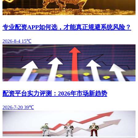
专业配资APP如何选，才能真正规避系统风险？
2026-8-4
15℃
配资平台实力评测：2026年市场新趋势
2026-7-20
39℃