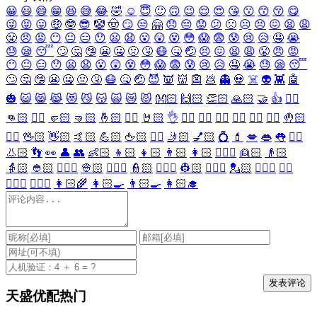
😀
😃
😄
😁
😆
😅
😂
🤣
☺️
😇
🙂
🙃
😉
😌
😍
😘
😗
😙
😚
😋
😜
😝
😛
🤑
🤓
😎
🤡
🤠
😏
😒
🤗
😞
😔
😟
😕
🙁
☹️
😣
😖
😫
😩
😤
😠
😡
😶
😐
😑
😯
😦
😧
😮
😲
😵
😳
😱
😨
😰
😢
😥
🤤
😭
😓
😪
😴
🙄
🤔
🤥
😬
🤐
🤢
🤧
😷
🤒
🤕
😣
😖
😫
😩
😤
😠
😡
😶
😐
😑
😯
😦
😧
😮
😲
😵
😳
😱
😨
😰
😢
😥
🤤
😭
😓
😪
😴
🙄
🤔
🤥
😬
🤐
🤢
🤧
😷
🤒
🤕
😈
👿
👹
👺
💩
👻
💀
☠️
👽
👾
🤖
🎃
😺
😸
😹
😻
😼
😽
🙀
😿
😾
👐🏻
🙌🏻
👏🏻
🙏🏻
🤝
👍
👎🏻
👊🏻
✊🏻
🤛🏻
🤜🏻
🤞🏻
✌🏻
🤘🏻
👌
👈🏻
👉🏻
👆🏻
👇🏻
☝🏻
✋🏻
🤚🏻
🖐🏻
🖖🏻
👋🏻
🤙🏻
💪🏻
🖕🏻
✍🏻
🤳🏻
💅🏻
💍
💄
💋
👄
👅
👂🏻
👃🏻
👣
👀
👤
👥
👶🏻
👦🏻
👧🏻
👨🏻
👩🏻
👱🏻‍♀️
👱🏻
👴🏻
👵🏻
👲🏻
👳🏻‍♀️
👳🏻
👮🏻‍♀️
👮🏻
👷🏻‍♀️
👷🏻
💂🏻‍♀️
💂🏻
🕵🏻‍♀️
🕵🏻
👩🏻‍⚕️
👨🏻‍⚕️
👩🏻‍🌾
👩🏻‍🍳
👨🏻‍🍳
👩🏻‍🎓
天盛优配热门