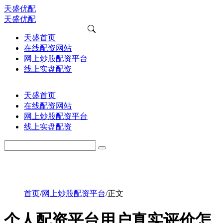
天盛优配
天盛优配
天盛首页
在线配资网站
网上炒股配资平台
线上实盘配资
天盛首页
在线配资网站
网上炒股配资平台
线上实盘配资
首页
/
网上炒股配资平台
/
正文
个人配资平台用户真实评价怎