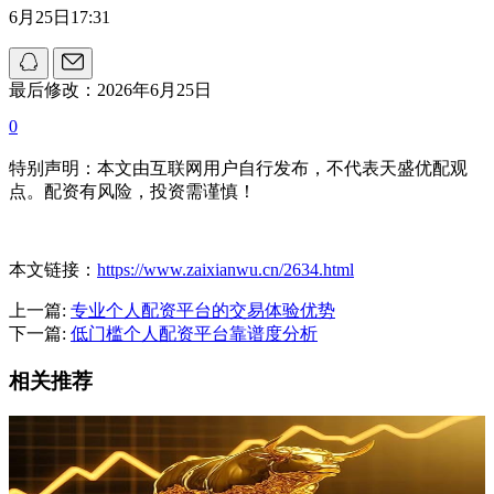
6月25日17:31
最后修改：2026年6月25日
0
特别声明：本文由互联网用户自行发布，不代表天盛优配观
点。配资有风险，投资需谨慎！
本文链接：
https://www.zaixianwu.cn/2634.html
上一篇:
专业个人配资平台的交易体验优势
下一篇:
低门槛个人配资平台靠谱度分析
相关推荐