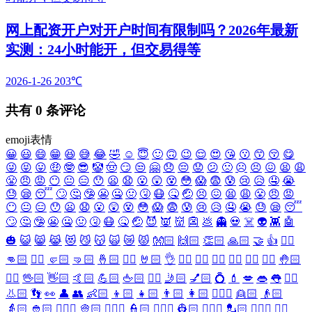
网上配资开户对开户时间有限制吗？2026年最新
实测：24小时能开，但交易得等
2026-1-26
203℃
共有
0
条评论
emoji表情
😀
😃
😄
😁
😆
😅
😂
🤣
☺️
😇
🙂
🙃
😉
😌
😍
😘
😗
😙
😚
😋
😜
😝
😛
🤑
🤓
😎
🤡
🤠
😏
😒
🤗
😞
😔
😟
😕
🙁
☹️
😣
😖
😫
😩
😤
😠
😡
😶
😐
😑
😯
😦
😧
😮
😲
😵
😳
😱
😨
😰
😢
😥
🤤
😭
😓
😪
😴
🙄
🤔
🤥
😬
🤐
🤢
🤧
😷
🤒
🤕
😣
😖
😫
😩
😤
😠
😡
😶
😐
😑
😯
😦
😧
😮
😲
😵
😳
😱
😨
😰
😢
😥
🤤
😭
😓
😪
😴
🙄
🤔
🤥
😬
🤐
🤢
🤧
😷
🤒
🤕
😈
👿
👹
👺
💩
👻
💀
☠️
👽
👾
🤖
🎃
😺
😸
😹
😻
😼
😽
🙀
😿
😾
👐🏻
🙌🏻
👏🏻
🙏🏻
🤝
👍
👎🏻
👊🏻
✊🏻
🤛🏻
🤜🏻
🤞🏻
✌🏻
🤘🏻
👌
👈🏻
👉🏻
👆🏻
👇🏻
☝🏻
✋🏻
🤚🏻
🖐🏻
🖖🏻
👋🏻
🤙🏻
💪🏻
🖕🏻
✍🏻
🤳🏻
💅🏻
💍
💄
💋
👄
👅
👂🏻
👃🏻
👣
👀
👤
👥
👶🏻
👦🏻
👧🏻
👨🏻
👩🏻
👱🏻‍♀️
👱🏻
👴🏻
👵🏻
👲🏻
👳🏻‍♀️
👳🏻
👮🏻‍♀️
👮🏻
👷🏻‍♀️
👷🏻
💂🏻‍♀️
💂🏻
🕵🏻‍♀️
🕵🏻