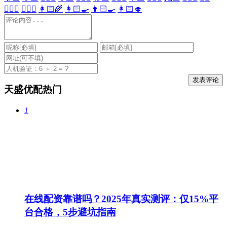
👩🏻‍⚕️
👨🏻‍⚕️
👩🏻‍🌾
👩🏻‍🍳
👨🏻‍🍳
👩🏻‍🎓
天盛优配热门
1
在线配资靠谱吗？2025年真实测评：仅15%平
台合格，5步避坑指南