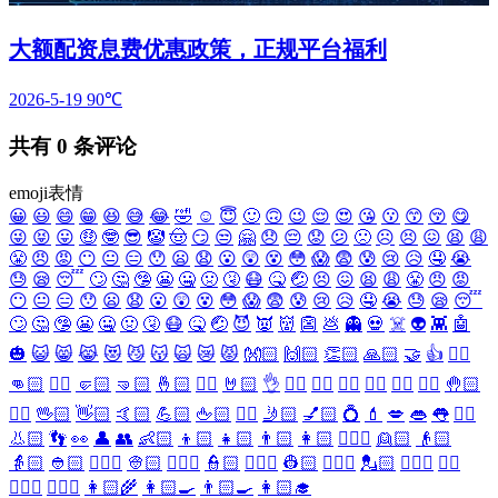
大额配资息费优惠政策，正规平台福利
2026-5-19
90℃
共有
0
条评论
emoji表情
😀
😃
😄
😁
😆
😅
😂
🤣
☺️
😇
🙂
🙃
😉
😌
😍
😘
😗
😙
😚
😋
😜
😝
😛
🤑
🤓
😎
🤡
🤠
😏
😒
🤗
😞
😔
😟
😕
🙁
☹️
😣
😖
😫
😩
😤
😠
😡
😶
😐
😑
😯
😦
😧
😮
😲
😵
😳
😱
😨
😰
😢
😥
🤤
😭
😓
😪
😴
🙄
🤔
🤥
😬
🤐
🤢
🤧
😷
🤒
🤕
😣
😖
😫
😩
😤
😠
😡
😶
😐
😑
😯
😦
😧
😮
😲
😵
😳
😱
😨
😰
😢
😥
🤤
😭
😓
😪
😴
🙄
🤔
🤥
😬
🤐
🤢
🤧
😷
🤒
🤕
😈
👿
👹
👺
💩
👻
💀
☠️
👽
👾
🤖
🎃
😺
😸
😹
😻
😼
😽
🙀
😿
😾
👐🏻
🙌🏻
👏🏻
🙏🏻
🤝
👍
👎🏻
👊🏻
✊🏻
🤛🏻
🤜🏻
🤞🏻
✌🏻
🤘🏻
👌
👈🏻
👉🏻
👆🏻
👇🏻
☝🏻
✋🏻
🤚🏻
🖐🏻
🖖🏻
👋🏻
🤙🏻
💪🏻
🖕🏻
✍🏻
🤳🏻
💅🏻
💍
💄
💋
👄
👅
👂🏻
👃🏻
👣
👀
👤
👥
👶🏻
👦🏻
👧🏻
👨🏻
👩🏻
👱🏻‍♀️
👱🏻
👴🏻
👵🏻
👲🏻
👳🏻‍♀️
👳🏻
👮🏻‍♀️
👮🏻
👷🏻‍♀️
👷🏻
💂🏻‍♀️
💂🏻
🕵🏻‍♀️
🕵🏻
👩🏻‍⚕️
👨🏻‍⚕️
👩🏻‍🌾
👩🏻‍🍳
👨🏻‍🍳
👩🏻‍🎓