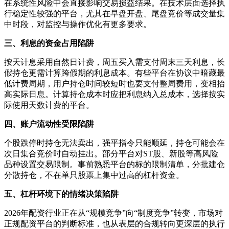
在系统性风险中会直接影响交易损益结果。在技术层面选择执
行稳定性较强的平台，尤其在早盘开盘、尾盘竞价等成交量集
中时段，对监控与操作优化有更多要求。
三、利息的资金占用陷阱
按天计息采用自然日计费，周五买入需支付周末三天利息，长
假持仓更需计算跨假期的利息成本。有些平台在协议中暗藏最
低计费周期，用户持仓时间较短时也要支付整周费用，变相抬
高实际日息。计算持仓成本时应把利息纳入总成本，选择按实
际使用天数计费的平台。
四、账户流动性受限陷阱
个股跌停时持仓无法卖出，强平指令只能顺延，持仓可能会在
次日集合竞价时自动挂出。部分平台对ST股、新股等高风险
品种设置交易限制。事前熟悉平台的标的限制清单，分批建仓
分散持仓，不在单只股票上集中过高的杠杆资金。
五、杠杆环境下的情绪决策陷阱
2026年配资行业正在从“规模竞争”向“制度竞争”转变，市场对
正规配资平台的判断标准，也从表层的合规转向更深层的执行