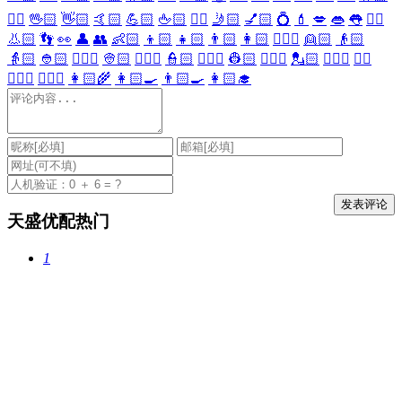
🖐🏻
🖖🏻
👋🏻
🤙🏻
💪🏻
🖕🏻
✍🏻
🤳🏻
💅🏻
💍
💄
💋
👄
👅
👂🏻
👃🏻
👣
👀
👤
👥
👶🏻
👦🏻
👧🏻
👨🏻
👩🏻
👱🏻‍♀️
👱🏻
👴🏻
👵🏻
👲🏻
👳🏻‍♀️
👳🏻
👮🏻‍♀️
👮🏻
👷🏻‍♀️
👷🏻
💂🏻‍♀️
💂🏻
🕵🏻‍♀️
🕵🏻
👩🏻‍⚕️
👨🏻‍⚕️
👩🏻‍🌾
👩🏻‍🍳
👨🏻‍🍳
👩🏻‍🎓
天盛优配热门
1