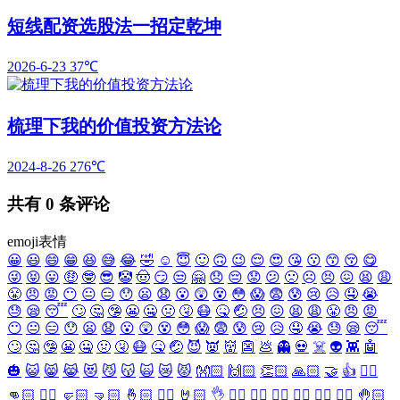
短线配资选股法一招定乾坤
2026-6-23
37℃
梳理下我的价值投资方法论
2024-8-26
276℃
共有
0
条评论
emoji表情
😀
😃
😄
😁
😆
😅
😂
🤣
☺️
😇
🙂
🙃
😉
😌
😍
😘
😗
😙
😚
😋
😜
😝
😛
🤑
🤓
😎
🤡
🤠
😏
😒
🤗
😞
😔
😟
😕
🙁
☹️
😣
😖
😫
😩
😤
😠
😡
😶
😐
😑
😯
😦
😧
😮
😲
😵
😳
😱
😨
😰
😢
😥
🤤
😭
😓
😪
😴
🙄
🤔
🤥
😬
🤐
🤢
🤧
😷
🤒
🤕
😣
😖
😫
😩
😤
😠
😡
😶
😐
😑
😯
😦
😧
😮
😲
😵
😳
😱
😨
😰
😢
😥
🤤
😭
😓
😪
😴
🙄
🤔
🤥
😬
🤐
🤢
🤧
😷
🤒
🤕
😈
👿
👹
👺
💩
👻
💀
☠️
👽
👾
🤖
🎃
😺
😸
😹
😻
😼
😽
🙀
😿
😾
👐🏻
🙌🏻
👏🏻
🙏🏻
🤝
👍
👎🏻
👊🏻
✊🏻
🤛🏻
🤜🏻
🤞🏻
✌🏻
🤘🏻
👌
👈🏻
👉🏻
👆🏻
👇🏻
☝🏻
✋🏻
🤚🏻