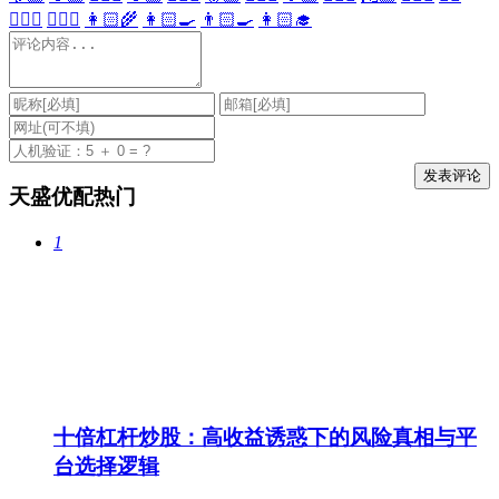
👩🏻‍⚕️
👨🏻‍⚕️
👩🏻‍🌾
👩🏻‍🍳
👨🏻‍🍳
👩🏻‍🎓
天盛优配热门
1
十倍杠杆炒股：高收益诱惑下的风险真相与平
台选择逻辑