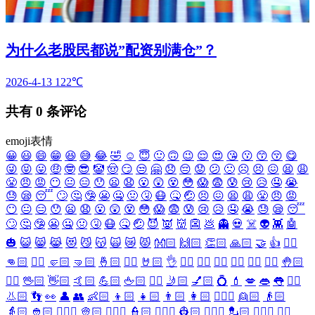
为什么老股民都说”配资别满仓”？
2026-4-13
122℃
共有
0
条评论
emoji表情
😀
😃
😄
😁
😆
😅
😂
🤣
☺️
😇
🙂
🙃
😉
😌
😍
😘
😗
😙
😚
😋
😜
😝
😛
🤑
🤓
😎
🤡
🤠
😏
😒
🤗
😞
😔
😟
😕
🙁
☹️
😣
😖
😫
😩
😤
😠
😡
😶
😐
😑
😯
😦
😧
😮
😲
😵
😳
😱
😨
😰
😢
😥
🤤
😭
😓
😪
😴
🙄
🤔
🤥
😬
🤐
🤢
🤧
😷
🤒
🤕
😣
😖
😫
😩
😤
😠
😡
😶
😐
😑
😯
😦
😧
😮
😲
😵
😳
😱
😨
😰
😢
😥
🤤
😭
😓
😪
😴
🙄
🤔
🤥
😬
🤐
🤢
🤧
😷
🤒
🤕
😈
👿
👹
👺
💩
👻
💀
☠️
👽
👾
🤖
🎃
😺
😸
😹
😻
😼
😽
🙀
😿
😾
👐🏻
🙌🏻
👏🏻
🙏🏻
🤝
👍
👎🏻
👊🏻
✊🏻
🤛🏻
🤜🏻
🤞🏻
✌🏻
🤘🏻
👌
👈🏻
👉🏻
👆🏻
👇🏻
☝🏻
✋🏻
🤚🏻
🖐🏻
🖖🏻
👋🏻
🤙🏻
💪🏻
🖕🏻
✍🏻
🤳🏻
💅🏻
💍
💄
💋
👄
👅
👂🏻
👃🏻
👣
👀
👤
👥
👶🏻
👦🏻
👧🏻
👨🏻
👩🏻
👱🏻‍♀️
👱🏻
👴🏻
👵🏻
👲🏻
👳🏻‍♀️
👳🏻
👮🏻‍♀️
👮🏻
👷🏻‍♀️
👷🏻
💂🏻‍♀️
💂🏻
🕵🏻‍♀️
🕵🏻