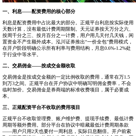
一、利息——配资费用的核心部分
利息是配资费用中占比最大的部分。正规平台利息按实际使用
天数计算，没有最低计费周期限制。天元证券按天万分之六、
按周千分之三、按月百分之一计费，用户用几天付几天钱，闲
置资金不产生额外成本。泓川证券推出“一价全包”费用模式，
在开户阶段明确公示所有利率与费用结构，月息0.6%-1.2%处
于行业中等水平。
二、交易佣金——按成交金额收取
交易佣金是按成交金额的一定比例收取的费用，通常在万1.5
到万3之间。正规平台在开户协议中明确写明佣金费率，不会
临时加价。交易佣金是券商端的标准收费项目，属于必要成
本。
三、正规配资平台不收取的费用项目
正规平台不收取管理费、账户维护费、提现手续费、最低计费
周期等额外费用。部分平台在协议中暗藏最低计费周期条款
——用户只用2天也要付一周利息，实际日息翻倍。开户前索