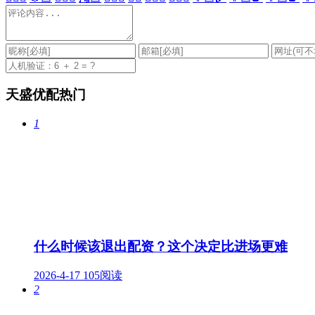
天盛优配热门
1
什么时候该退出配资？这个决定比进场更难
2026-4-17
105阅读
2