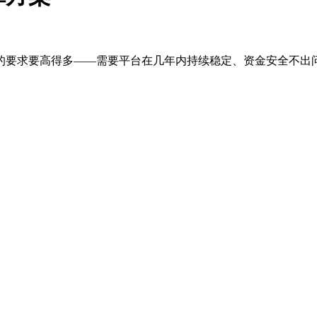
的要求要高得多——需要平台在几年内持续稳定、资金安全不出