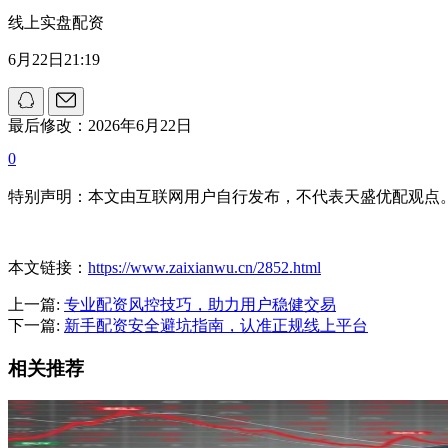
线上实盘配资
6月22日21:19
最后修改：2026年6月22日
0
特别声明：本文由互联网用户自行发布，不代表天盛优配观点
本文链接：
https://www.zaixianwu.cn/2852.html
上一篇:
专业配资风控技巧，助力用户稳健交易
下一篇:
新手配资安全避坑指南，认准正规线上平台
相关推荐