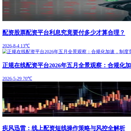
配资股票配资平台利息究竟要付多少才算合理？
2026-8-4
13℃
正规在线配资平台2026年五月全景观察：合规化
2026-5-29
70℃
疾风迅雷：线上配资短线操作策略与风控全解析