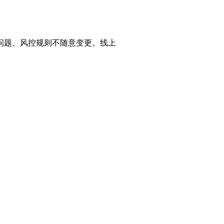
问题、风控规则不随意变更。线上