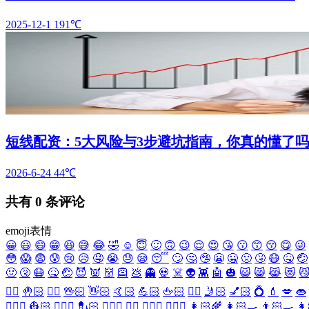
2025-12-1
191℃
短线配资：5大风险与3步避坑指南，你真的懂了
2026-6-24
44℃
共有
0
条评论
emoji表情
😀
😃
😄
😁
😆
😅
😂
🤣
☺️
😇
🙂
🙃
😉
😌
😍
😘
😗
😙
😚
😋
😜
😳
😱
😨
😰
😢
😥
🤤
😭
😓
😪
😴
🙄
🤔
🤥
😬
🤐
🤢
🤧
😷
🤒
🤕
🤢
🤧
😷
🤒
🤕
😈
👿
👹
👺
💩
👻
💀
☠️
👽
👾
🤖
🎃
😺
😸
😹
😻

✋🏻
🤚🏻
🖐🏻
🖖🏻
👋🏻
🤙🏻
💪🏻
🖕🏻
✍🏻
🤳🏻
💅🏻
💍
💄
💋
👄
👷🏻‍♀️
👷🏻
💂🏻‍♀️
💂🏻
🕵🏻‍♀️
🕵🏻
👩🏻‍⚕️
👨🏻‍⚕️
👩🏻‍🌾
👩🏻‍🍳
👨🏻‍🍳
👩