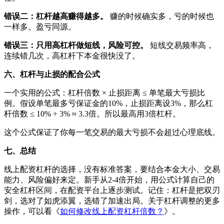
错误二：杠杆越高赚得越多。
赚的时候确实多，亏的时候也
一样多。盈亏同源。
错误三：只用高杠杆做短线，风险可控。
短线交易频率高，
连续错几次，高杠杆下本金很快没了。
六、杠杆与止损的配合公式
一个实用的公式：杠杆倍数 × 止损距离 ≤ 单笔最大亏损比
例。假设单笔最多亏保证金的10%，止损距离设3%，那么杠
杆倍数 ≤ 10% ÷ 3% ≈ 3.3倍。所以最高用3倍杠杆。
这个公式保证了你每一笔交易的最大亏损不会超过心理底线。
七、总结
线上配资杠杆的选择，没有标准答案，要结合本金大小、交易
能力、风险偏好来定。新手从2-4倍开始，用公式计算自己的
安全杠杆区间，在配资平台上逐步测试。记住：杠杆是把双刃
剑，选对了如虎添翼，选错了加速出局。关于杠杆调整的更多
操作，可以看《
如何修改线上配资杠杆倍数？
》。