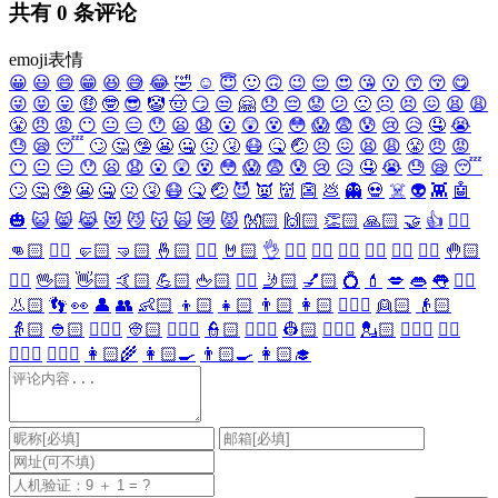
共有
0
条评论
emoji表情
😀
😃
😄
😁
😆
😅
😂
🤣
☺️
😇
🙂
🙃
😉
😌
😍
😘
😗
😙
😚
😋
😜
😝
😛
🤑
🤓
😎
🤡
🤠
😏
😒
🤗
😞
😔
😟
😕
🙁
☹️
😣
😖
😫
😩
😤
😠
😡
😶
😐
😑
😯
😦
😧
😮
😲
😵
😳
😱
😨
😰
😢
😥
🤤
😭
😓
😪
😴
🙄
🤔
🤥
😬
🤐
🤢
🤧
😷
🤒
🤕
😣
😖
😫
😩
😤
😠
😡
😶
😐
😑
😯
😦
😧
😮
😲
😵
😳
😱
😨
😰
😢
😥
🤤
😭
😓
😪
😴
🙄
🤔
🤥
😬
🤐
🤢
🤧
😷
🤒
🤕
😈
👿
👹
👺
💩
👻
💀
☠️
👽
👾
🤖
🎃
😺
😸
😹
😻
😼
😽
🙀
😿
😾
👐🏻
🙌🏻
👏🏻
🙏🏻
🤝
👍
👎🏻
👊🏻
✊🏻
🤛🏻
🤜🏻
🤞🏻
✌🏻
🤘🏻
👌
👈🏻
👉🏻
👆🏻
👇🏻
☝🏻
✋🏻
🤚🏻
🖐🏻
🖖🏻
👋🏻
🤙🏻
💪🏻
🖕🏻
✍🏻
🤳🏻
💅🏻
💍
💄
💋
👄
👅
👂🏻
👃🏻
👣
👀
👤
👥
👶🏻
👦🏻
👧🏻
👨🏻
👩🏻
👱🏻‍♀️
👱🏻
👴🏻
👵🏻
👲🏻
👳🏻‍♀️
👳🏻
👮🏻‍♀️
👮🏻
👷🏻‍♀️
👷🏻
💂🏻‍♀️
💂🏻
🕵🏻‍♀️
🕵🏻
👩🏻‍⚕️
👨🏻‍⚕️
👩🏻‍🌾
👩🏻‍🍳
👨🏻‍🍳
👩🏻‍🎓