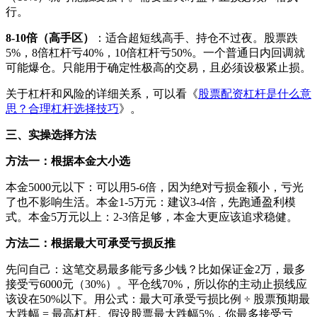
行。
8-10倍（高手区）
：适合超短线高手、持仓不过夜。股票跌
5%，8倍杠杆亏40%，10倍杠杆亏50%。一个普通日内回调就
可能爆仓。只能用于确定性极高的交易，且必须设极紧止损。
关于杠杆和风险的详细关系，可以看《
股票配资杠杆是什么意
思？合理杠杆选择技巧
》。
三、实操选择方法
方法一：根据本金大小选
本金5000元以下：可以用5-6倍，因为绝对亏损金额小，亏光
了也不影响生活。本金1-5万元：建议3-4倍，先跑通盈利模
式。本金5万元以上：2-3倍足够，本金大更应该追求稳健。
方法二：根据最大可承受亏损反推
先问自己：这笔交易最多能亏多少钱？比如保证金2万，最多
接受亏6000元（30%）。平仓线70%，所以你的主动止损线应
该设在50%以下。用公式：最大可承受亏损比例 ÷ 股票预期最
大跌幅 = 最高杠杆。假设股票最大跌幅5%，你最多接受亏