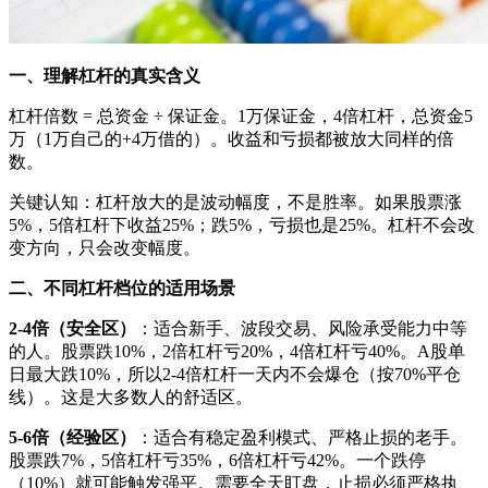
一、理解杠杆的真实含义
杠杆倍数 = 总资金 ÷ 保证金。1万保证金，4倍杠杆，总资金5
万（1万自己的+4万借的）。收益和亏损都被放大同样的倍
数。
关键认知：杠杆放大的是波动幅度，不是胜率。如果股票涨
5%，5倍杠杆下收益25%；跌5%，亏损也是25%。杠杆不会改
变方向，只会改变幅度。
二、不同杠杆档位的适用场景
2-4倍（安全区）
：适合新手、波段交易、风险承受能力中等
的人。股票跌10%，2倍杠杆亏20%，4倍杠杆亏40%。A股单
日最大跌10%，所以2-4倍杠杆一天内不会爆仓（按70%平仓
线）。这是大多数人的舒适区。
5-6倍（经验区）
：适合有稳定盈利模式、严格止损的老手。
股票跌7%，5倍杠杆亏35%，6倍杠杆亏42%。一个跌停
（10%）就可能触发强平。需要全天盯盘，止损必须严格执