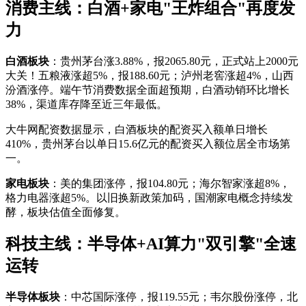
消费主线：白酒+家电"王炸组合"再度发
力
白酒板块
：贵州茅台涨3.88%，报2065.80元，正式站上2000元
大关！五粮液涨超5%，报188.60元；泸州老窖涨超4%，山西
汾酒涨停。端午节消费数据全面超预期，白酒动销环比增长
38%，渠道库存降至近三年最低。
大牛网配资数据显示，白酒板块的配资买入额单日增长
410%，贵州茅台以单日15.6亿元的配资买入额位居全市场第
一。
家电板块
：美的集团涨停，报104.80元；海尔智家涨超8%，
格力电器涨超5%。以旧换新政策加码，国潮家电概念持续发
酵，板块估值全面修复。
科技主线：半导体+AI算力"双引擎"全速
运转
半导体板块
：中芯国际涨停，报119.55元；韦尔股份涨停，北