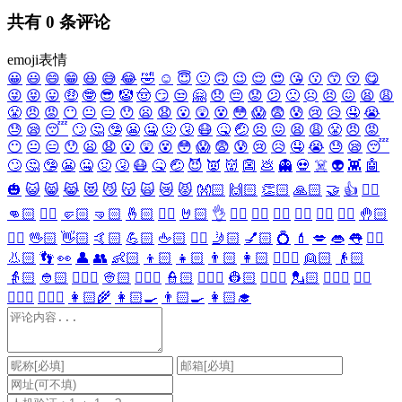
共有
0
条评论
emoji表情
😀
😃
😄
😁
😆
😅
😂
🤣
☺️
😇
🙂
🙃
😉
😌
😍
😘
😗
😙
😚
😋
😜
😝
😛
🤑
🤓
😎
🤡
🤠
😏
😒
🤗
😞
😔
😟
😕
🙁
☹️
😣
😖
😫
😩
😤
😠
😡
😶
😐
😑
😯
😦
😧
😮
😲
😵
😳
😱
😨
😰
😢
😥
🤤
😭
😓
😪
😴
🙄
🤔
🤥
😬
🤐
🤢
🤧
😷
🤒
🤕
😣
😖
😫
😩
😤
😠
😡
😶
😐
😑
😯
😦
😧
😮
😲
😵
😳
😱
😨
😰
😢
😥
🤤
😭
😓
😪
😴
🙄
🤔
🤥
😬
🤐
🤢
🤧
😷
🤒
🤕
😈
👿
👹
👺
💩
👻
💀
☠️
👽
👾
🤖
🎃
😺
😸
😹
😻
😼
😽
🙀
😿
😾
👐🏻
🙌🏻
👏🏻
🙏🏻
🤝
👍
👎🏻
👊🏻
✊🏻
🤛🏻
🤜🏻
🤞🏻
✌🏻
🤘🏻
👌
👈🏻
👉🏻
👆🏻
👇🏻
☝🏻
✋🏻
🤚🏻
🖐🏻
🖖🏻
👋🏻
🤙🏻
💪🏻
🖕🏻
✍🏻
🤳🏻
💅🏻
💍
💄
💋
👄
👅
👂🏻
👃🏻
👣
👀
👤
👥
👶🏻
👦🏻
👧🏻
👨🏻
👩🏻
👱🏻‍♀️
👱🏻
👴🏻
👵🏻
👲🏻
👳🏻‍♀️
👳🏻
👮🏻‍♀️
👮🏻
👷🏻‍♀️
👷🏻
💂🏻‍♀️
💂🏻
🕵🏻‍♀️
🕵🏻
👩🏻‍⚕️
👨🏻‍⚕️
👩🏻‍🌾
👩🏻‍🍳
👨🏻‍🍳
👩🏻‍🎓