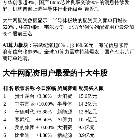
方华创涨超9%。国产14nm芯片良率突破90%的消息持续发
酵，机构普遍上调半导体行业评级至"超配"。
大牛网配资数据显示，半导体板块的配资买入额单日增长
520%，中芯国际、韦尔股份、北方华创位列配资用户最爱加
仓个股前三名。
AI算力板块
：寒武纪涨超8%，报468.60元；海光信息涨停，
浪潮信息涨超6%。全球AI算力需求持续爆发，国产AI芯片厂
商订单饱满。
大牛网配资用户最爱的十大牛股
排名
股票名称
今日涨幅
所属赛道
配资买入额
1
贵州茅台
+3.88%
大消费
15.6亿元
2
中芯国际
+10.00%
半导体
14.2亿元
3
宁德时代
+5.88%
新能源
12.8亿元
4
寒武纪
+8.56%
AI算力
10.5亿元
5
美的集团
+10.00%
大消费
9.7亿元
6
比亚迪
+4.88%
新能源
8.9亿元