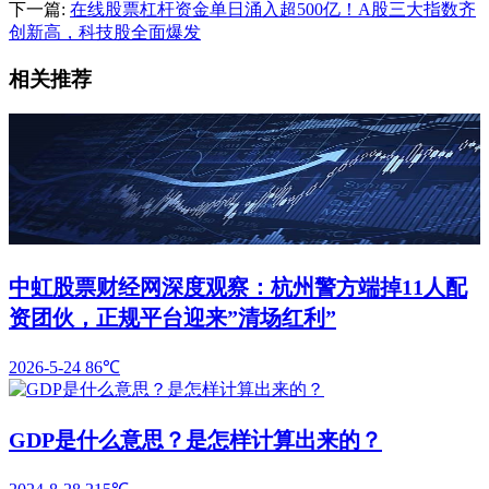
下一篇:
在线股票杠杆资金单日涌入超500亿！A股三大指数齐
创新高，科技股全面爆发
相关推荐
中虹股票财经网深度观察：杭州警方端掉11人配
资团伙，正规平台迎来”清场红利”
2026-5-24
86℃
GDP是什么意思？是怎样计算出来的？