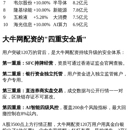
7
韦尔股份
+10.00%
半导体
8.2亿元
8
隆基绿能
+10.00%
新能源
7.8亿元
9
五粮液
+5.28%
大消费
7.5亿元
10
海光信息
+10.00%
AI算力
6.9亿元
大牛网配资的"四重安全盾"
用户突破120万的背后，是大牛网配资持续升级的安全体系：
第一重盾：SFC持牌经营
，资质可通过香港证监会官网查验。
第二重盾：银行资金独立托管
，用户资金进入独立监管账户，
专户专用。
第三重盾：直连券商实盘交易
，成交数据与公开行情一一对
应，区块链存证不可篡改。
第四重盾：AI智能四级风控
，覆盖200余个风险指标，最大回
撤控制在8%以内。
A股3500点上方行情正酣，大牛网配资120万用户用真金白银