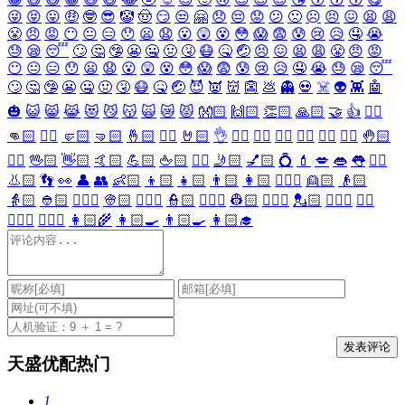
😜
😝
😛
🤑
🤓
😎
🤡
🤠
😏
😒
🤗
😞
😔
😟
😕
🙁
☹️
😣
😖
😫
😩
😤
😠
😡
😶
😐
😑
😯
😦
😧
😮
😲
😵
😳
😱
😨
😰
😢
😥
🤤
😭
😓
😪
😴
🙄
🤔
🤥
😬
🤐
🤢
🤧
😷
🤒
🤕
😣
😖
😫
😩
😤
😠
😡
😶
😐
😑
😯
😦
😧
😮
😲
😵
😳
😱
😨
😰
😢
😥
🤤
😭
😓
😪
😴
🙄
🤔
🤥
😬
🤐
🤢
🤧
😷
🤒
🤕
😈
👿
👹
👺
💩
👻
💀
☠️
👽
👾
🤖
🎃
😺
😸
😹
😻
😼
😽
🙀
😿
😾
👐🏻
🙌🏻
👏🏻
🙏🏻
🤝
👍
👎🏻
👊🏻
✊🏻
🤛🏻
🤜🏻
🤞🏻
✌🏻
🤘🏻
👌
👈🏻
👉🏻
👆🏻
👇🏻
☝🏻
✋🏻
🤚🏻
🖐🏻
🖖🏻
👋🏻
🤙🏻
💪🏻
🖕🏻
✍🏻
🤳🏻
💅🏻
💍
💄
💋
👄
👅
👂🏻
👃🏻
👣
👀
👤
👥
👶🏻
👦🏻
👧🏻
👨🏻
👩🏻
👱🏻‍♀️
👱🏻
👴🏻
👵🏻
👲🏻
👳🏻‍♀️
👳🏻
👮🏻‍♀️
👮🏻
👷🏻‍♀️
👷🏻
💂🏻‍♀️
💂🏻
🕵🏻‍♀️
🕵🏻
👩🏻‍⚕️
👨🏻‍⚕️
👩🏻‍🌾
👩🏻‍🍳
👨🏻‍🍳
👩🏻‍🎓
天盛优配热门
1