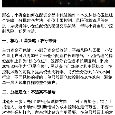
那么，小资金如何在配资交易中稳健操作？本文从核心卫星组
合策略、分批建仓方法、仓位上限控制、风险预算管理等角
度，系统讲解小仓位配资的稳健交易策略，帮助小资金用户控
制风险、积累收益。
一、核心-卫星策略：攻守兼备
主力资金守稳健，小部分资金博收益，平衡风险与回报。小资
金量用户可以将60%-70%仓位配置在长期景气、估值合理的稳
健品种上作为“核心仓位”，这部分仓位追求长期复利。剩余
20%-30%作为“卫星仓位”，灵活参与市场轮动和主题机会，在
控制风险的前提下提高资金周转率。将资金分散到2-3只不同
行业、不同风格的标的，单只股票仓位控制在20%以内，避免
单一黑天鹅事件拖垮整个账户。
二、分批建仓：不追高不梭哈
建仓分三步：先用10%仓位试探方向——对了再加仓，错了止
损走人。这个动作把判断错误的成本控制在最低范围。不要一
次性把弹药打光，留余地比赌方向更重要。在单只股票上的建