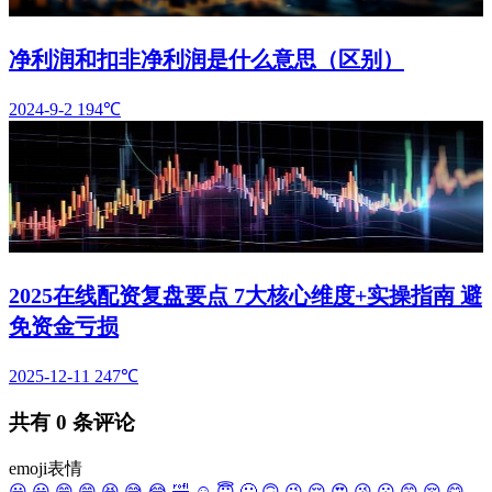
净利润和扣非净利润是什么意思（区别）
2024-9-2
194℃
2025在线配资复盘要点 7大核心维度+实操指南 避
免资金亏损
2025-12-11
247℃
共有
0
条评论
emoji表情
😀
😃
😄
😁
😆
😅
😂
🤣
☺️
😇
🙂
🙃
😉
😌
😍
😘
😗
😙
😚
😋