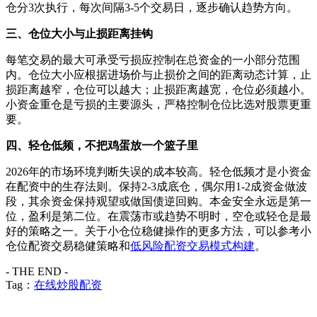
仓分3次执行，每次间隔3-5个交易日，逐步确认趋势方向。
三、仓位大小与止损距离挂钩
每笔交易的最大可承受亏损应控制在总资金的一小部分范围
内。仓位大小应根据进场价与止损价之间的距离动态计算，止
损距离越窄，仓位可以越大；止损距离越宽，仓位必须越小。
小资金重仓是亏损的主要源头，严格控制仓位比选对股票更重
要。
四、轻仓低频，不把鸡蛋放一个篮子里
2026年的市场环境判断失误的成本较高。轻仓低频才是小资金
在配资中的生存法则。保持2-3成底仓，偶尔用1-2成资金做波
段，其余资金保持观望或做国债逆回购。本金安全永远是第一
位，盈利是第二位。在震荡市或趋势不明时，空仓或轻仓是最
好的策略之一。关于小仓位稳健操作的更多方法，可以参考小
仓位配资交易稳健策略和
低风险配资交易模式构建
。
- THE END -
Tag：
在线炒股配资