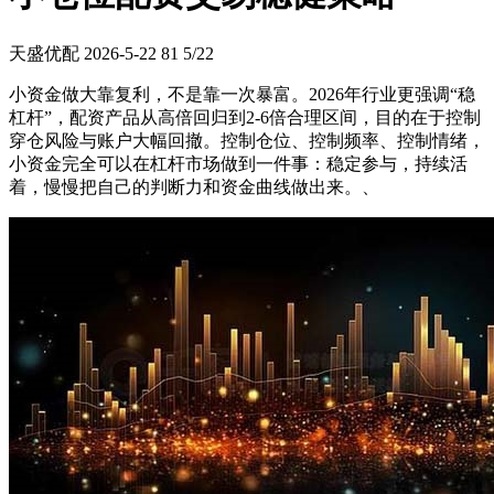
天盛优配
2026-5-22
81
5/22
小资金做大靠复利，不是靠一次暴富。2026年行业更强调“稳
杠杆”，配资产品从高倍回归到2-6倍合理区间，目的在于控制
穿仓风险与账户大幅回撤。控制仓位、控制频率、控制情绪，
小资金完全可以在杠杆市场做到一件事：稳定参与，持续活
着，慢慢把自己的判断力和资金曲线做出来。、