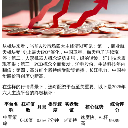
从板块来看，当前A股市场四大主线清晰可见：第一，商业航
天板块受"史上最大IPO"催化，中国卫星、航天电子连续涨
停；第二，人形机器人概念逆势走强，绿的谐波、汇川技术表
现亮眼；第三，PCB概念全面爆发，沪电股份、生益科技年内
翻倍；第四，高分红个股持续受险资追捧，长江电力、中国神
华股价再创历史新高。
在这样的行情背景下，选对配资平台至关重要。以下是2026年
六大主流平台的终极横评：
平台名
杠杆倍
提现速
实盘验
综合评
月息
核心优势
称
数
度
证
分
申宝策
速度快、杠杆
6-10倍
7分钟
✅支持
0.6%
99.99
略
高