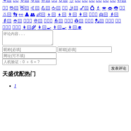
👊🏻
✊🏻
🤛🏻
🤜🏻
🤞🏻
✌🏻
🤘🏻
👌
👈🏻
👉🏻
👆🏻
👇🏻
☝🏻
✋🏻
🤚🏻
🖐🏻
🖖🏻
👋🏻
🤙🏻
💪🏻
🖕🏻
✍🏻
🤳🏻
💅🏻
💍
💄
💋
👄
👅
👂🏻
👃🏻
👣
👀
👤
👥
👶🏻
👦🏻
👧🏻
👨🏻
👩🏻
👱🏻‍♀️
👱🏻
👴🏻
👵🏻
👲🏻
👳🏻‍♀️
👳🏻
👮🏻‍♀️
👮🏻
👷🏻‍♀️
👷🏻
💂🏻‍♀️
💂🏻
🕵🏻‍♀️
🕵🏻
👩🏻‍⚕️
👨🏻‍⚕️
👩🏻‍🌾
👩🏻‍🍳
👨🏻‍🍳
👩🏻‍🎓
天盛优配热门
1