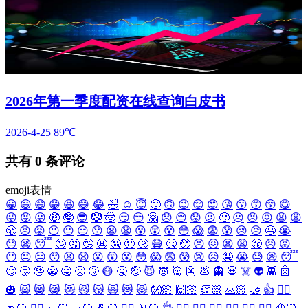
2026年第一季度配资在线查询白皮书
2026-4-25
89℃
共有
0
条评论
emoji表情
😀
😃
😄
😁
😆
😅
😂
🤣
☺️
😇
🙂
🙃
😉
😌
😍
😘
😗
😙
😚
😋
😜
😝
😛
🤑
🤓
😎
🤡
🤠
😏
😒
🤗
😞
😔
😟
😕
🙁
☹️
😣
😖
😫
😩
😤
😠
😡
😶
😐
😑
😯
😦
😧
😮
😲
😵
😳
😱
😨
😰
😢
😥
🤤
😭
😓
😪
😴
🙄
🤔
🤥
😬
🤐
🤢
🤧
😷
🤒
🤕
😣
😖
😫
😩
😤
😠
😡
😶
😐
😑
😯
😦
😧
😮
😲
😵
😳
😱
😨
😰
😢
😥
🤤
😭
😓
😪
😴
🙄
🤔
🤥
😬
🤐
🤢
🤧
😷
🤒
🤕
😈
👿
👹
👺
💩
👻
💀
☠️
👽
👾
🤖
🎃
😺
😸
😹
😻
😼
😽
🙀
😿
😾
👐🏻
🙌🏻
👏🏻
🙏🏻
🤝
👍
👎🏻