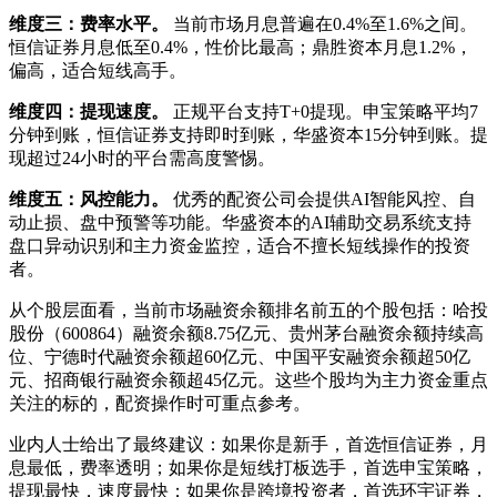
维度三：费率水平。
当前市场月息普遍在0.4%至1.6%之间。
恒信证券月息低至0.4%，性价比最高；鼎胜资本月息1.2%，
偏高，适合短线高手。
维度四：提现速度。
正规平台支持T+0提现。申宝策略平均7
分钟到账，恒信证券支持即时到账，华盛资本15分钟到账。提
现超过24小时的平台需高度警惕。
维度五：风控能力。
优秀的配资公司会提供AI智能风控、自
动止损、盘中预警等功能。华盛资本的AI辅助交易系统支持
盘口异动识别和主力资金监控，适合不擅长短线操作的投资
者。
从个股层面看，当前市场融资余额排名前五的个股包括：哈投
股份（600864）融资余额8.75亿元、贵州茅台融资余额持续高
位、宁德时代融资余额超60亿元、中国平安融资余额超50亿
元、招商银行融资余额超45亿元。这些个股均为主力资金重点
关注的标的，配资操作时可重点参考。
业内人士给出了最终建议：如果你是新手，首选恒信证券，月
息最低，费率透明；如果你是短线打板选手，首选申宝策略，
提现最快，速度最快；如果你是跨境投资者，首选环宇证券，