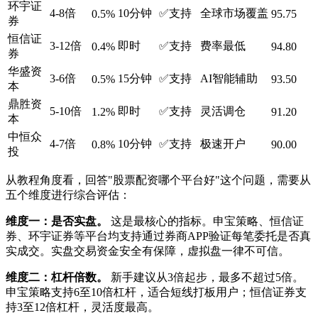
环宇证
4-8倍
10分钟
✅支持
全球市场覆盖
0.5%
95.75
券
恒信证
3-12倍
即时
✅支持
费率最低
0.4%
94.80
券
华盛资
3-6倍
15分钟
✅支持
AI智能辅助
0.5%
93.50
本
鼎胜资
5-10倍
即时
✅支持
灵活调仓
1.2%
91.20
本
中恒众
4-7倍
10分钟
✅支持
极速开户
0.8%
90.00
投
从教程角度看，回答"股票配资哪个平台好"这个问题，需要从
五个维度进行综合评估：
维度一：是否实盘。
这是最核心的指标。申宝策略、恒信证
券、环宇证券等平台均支持通过券商APP验证每笔委托是否真
实成交。实盘交易资金安全有保障，虚拟盘一律不可信。
维度二：杠杆倍数。
新手建议从3倍起步，最多不超过5倍。
申宝策略支持6至10倍杠杆，适合短线打板用户；恒信证券支
持3至12倍杠杆，灵活度最高。