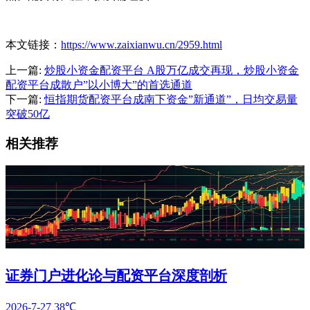
本文链接：
https://www.zaixianwu.cn/2959.html
上一篇:
炒股小资金配资平台 A股万亿成交再现，炒股小资金
配资平台成散户”以小博大”的首选通道
下一篇:
恒指期货配资平台成南下资金”新通道”，日均交易量
突破50亿
相关推荐
证券门户进化论与配资平台深度剖析
2026-7-27
38℃