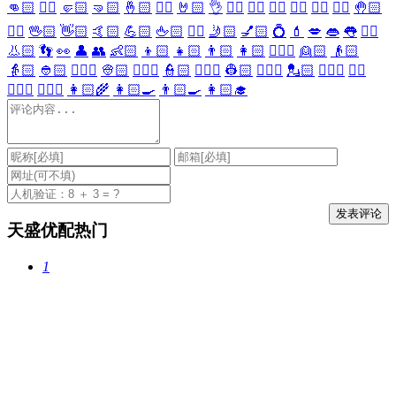
👊🏻
✊🏻
🤛🏻
🤜🏻
🤞🏻
✌🏻
🤘🏻
👌
👈🏻
👉🏻
👆🏻
👇🏻
☝🏻
✋🏻
🤚🏻
🖐🏻
🖖🏻
👋🏻
🤙🏻
💪🏻
🖕🏻
✍🏻
🤳🏻
💅🏻
💍
💄
💋
👄
👅
👂🏻
👃🏻
👣
👀
👤
👥
👶🏻
👦🏻
👧🏻
👨🏻
👩🏻
👱🏻‍♀️
👱🏻
👴🏻
👵🏻
👲🏻
👳🏻‍♀️
👳🏻
👮🏻‍♀️
👮🏻
👷🏻‍♀️
👷🏻
💂🏻‍♀️
💂🏻
🕵🏻‍♀️
🕵🏻
👩🏻‍⚕️
👨🏻‍⚕️
👩🏻‍🌾
👩🏻‍🍳
👨🏻‍🍳
👩🏻‍🎓
天盛优配热门
1