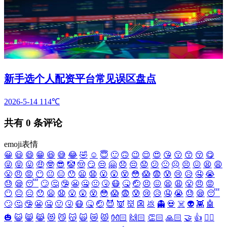
新手选个人配资平台常见误区盘点
2026-5-14
114℃
共有
0
条评论
emoji表情
😀
😃
😄
😁
😆
😅
😂
🤣
☺️
😇
🙂
🙃
😉
😌
😍
😘
😗
😙
😚
😋
😜
😝
😛
🤑
🤓
😎
🤡
🤠
😏
😒
🤗
😞
😔
😟
😕
🙁
☹️
😣
😖
😫
😩
😤
😠
😡
😶
😐
😑
😯
😦
😧
😮
😲
😵
😳
😱
😨
😰
😢
😥
🤤
😭
😓
😪
😴
🙄
🤔
🤥
😬
🤐
🤢
🤧
😷
🤒
🤕
😣
😖
😫
😩
😤
😠
😡
😶
😐
😑
😯
😦
😧
😮
😲
😵
😳
😱
😨
😰
😢
😥
🤤
😭
😓
😪
😴
🙄
🤔
🤥
😬
🤐
🤢
🤧
😷
🤒
🤕
😈
👿
👹
👺
💩
👻
💀
☠️
👽
👾
🤖
🎃
😺
😸
😹
😻
😼
😽
🙀
😿
😾
👐🏻
🙌🏻
👏🏻
🙏🏻
🤝
👍
👎🏻