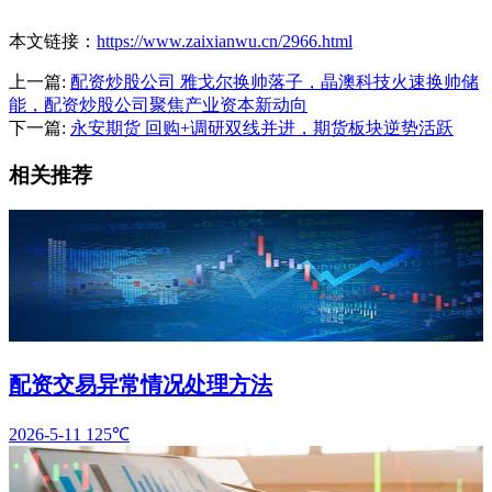
本文链接：
https://www.zaixianwu.cn/2966.html
上一篇:
配资炒股公司 雅戈尔换帅落子，晶澳科技火速换帅储
能，配资炒股公司聚焦产业资本新动向
下一篇:
永安期货 回购+调研双线并进，期货板块逆势活跃
相关推荐
配资交易异常情况处理方法
2026-5-11
125℃