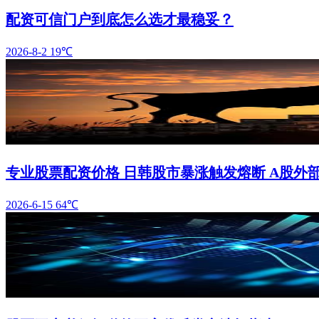
配资可信门户到底怎么选才最稳妥？
2026-8-2
19℃
专业股票配资价格 日韩股市暴涨触发熔断 A股外
2026-6-15
64℃