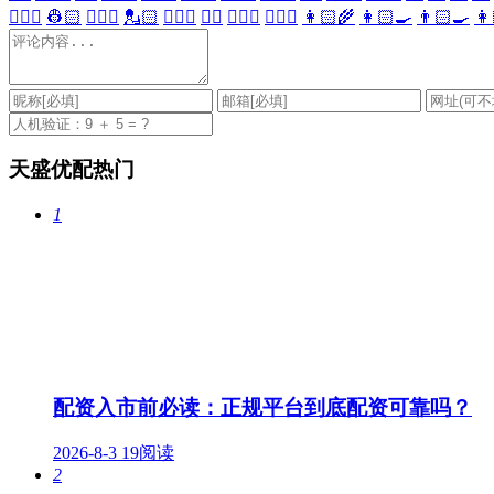
👷🏻‍♀️
👷🏻
💂🏻‍♀️
💂🏻
🕵🏻‍♀️
🕵🏻
👩🏻‍⚕️
👨🏻‍⚕️
👩🏻‍🌾
👩🏻‍🍳
👨🏻‍🍳
👩
天盛优配热门
1
配资入市前必读：正规平台到底配资可靠吗？
2026-8-3
19阅读
2