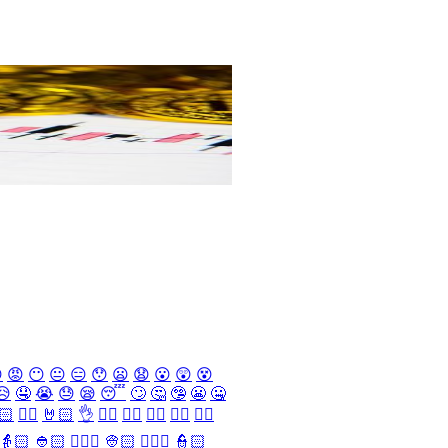

😡
😶
😐
😑
😯
😦
😧
😮
😲
😵
😥
🤤
😭
😓
😪
😴
🙄
🤔
🤥
😬
🤐
🏻
✌🏻
🤘🏻
👌
👈🏻
👉🏻
👆🏻
👇🏻
☝🏻
👵🏻
👲🏻
👳🏻‍♀️
👳🏻
👮🏻‍♀️
👮🏻