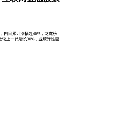
元，四日累计涨幅超46%，龙虎榜
量较上一代增长30%，业绩弹性巨