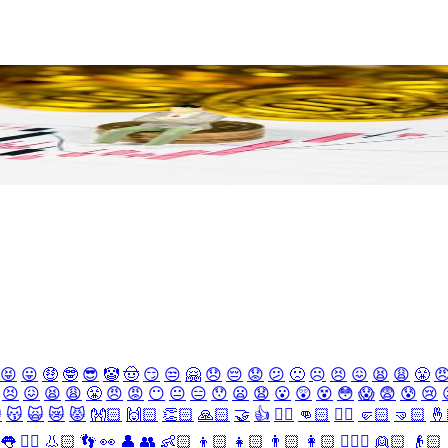
😝
😛
🤑
🤓
😎
🤡
🤠
😏
😒
🤗
😞
😔
😟
😕
🙁
☹️
😣
😖
😫
😩
😤

😣
😖
😫
😩
😤
😠
😡
😶
😐
😑
😯
😦
😧
😮
😲
😵
😳
😱
😨
😰
😢

😽
🙀
😿
😾
👐🏻
🙌🏻
👏🏻
🙏🏻
🤝
👍
👎🏻
👊🏻
✊🏻
🤛🏻
🤜🏻
🤞
👅
👂🏻
👃🏻
👣
👀
👤
👥
👶🏻
👦🏻
👧🏻
👨🏻
👩🏻
👱🏻‍♀️
👱🏻
👴🏻