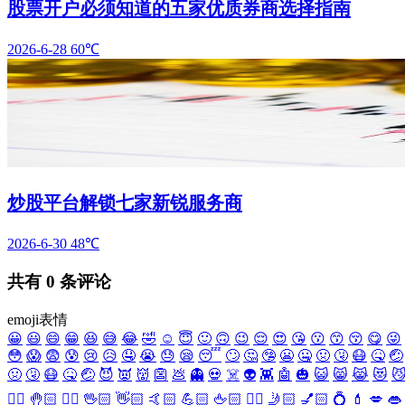
股票开户必须知道的五家优质券商选择指南
2026-6-28
60℃
炒股平台解锁七家新锐服务商
2026-6-30
48℃
共有
0
条评论
emoji表情
😀
😃
😄
😁
😆
😅
😂
🤣
☺️
😇
🙂
🙃
😉
😌
😍
😘
😗
😙
😚
😋
😜
😳
😱
😨
😰
😢
😥
🤤
😭
😓
😪
😴
🙄
🤔
🤥
😬
🤐
🤢
🤧
😷
🤒
🤕
🤢
🤧
😷
🤒
🤕
😈
👿
👹
👺
💩
👻
💀
☠️
👽
👾
🤖
🎃
😺
😸
😹
😻

✋🏻
🤚🏻
🖐🏻
🖖🏻
👋🏻
🤙🏻
💪🏻
🖕🏻
✍🏻
🤳🏻
💅🏻
💍
💄
💋
👄