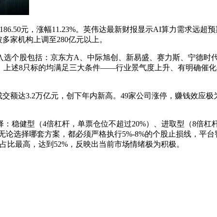
186.50元，涨幅11.23%。英伟达最新财报显示AI算力需求远超
被多家机构上调至280亿元以上。
入选个股包括：京东方A、中际旭创、新易盛、赛力斯、宁德时
，上述8只标的均满足三大条件——行业景气度上升、有明确催化
两市成交额达3.2万亿元，创下年内新高。49家公司涨停，赚钱效应
：稳健型（4倍杠杆，单票仓位不超过20%）、进取型（8倍杠杆
"无论选择哪套方案，都必须严格执行5%-8%的个股止损线，平
占比最高，达到52%，反映出当前市场情绪极为积极。