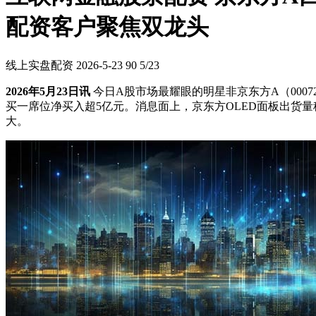
配资客户聚焦双龙头
线上实盘配资
2026-5-23
90
5/23
2026年5月23日讯
今日A股市场最耀眼的明星非京东方A（0007
买一席位净买入超5亿元。消息面上，京东方OLED面板出货量
大。