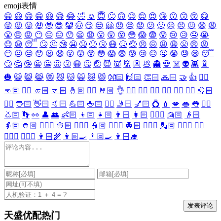
emoji表情
😀
😃
😄
😁
😆
😅
😂
🤣
☺️
😇
🙂
🙃
😉
😌
😍
😘
😗
😙
😚
😋
😜
😝
😛
🤑
🤓
😎
🤡
🤠
😏
😒
🤗
😞
😔
😟
😕
🙁
☹️
😣
😖
😫
😩
😤
😠
😡
😶
😐
😑
😯
😦
😧
😮
😲
😵
😳
😱
😨
😰
😢
😥
🤤
😭
😓
😪
😴
🙄
🤔
🤥
😬
🤐
🤢
🤧
😷
🤒
🤕
😣
😖
😫
😩
😤
😠
😡
😶
😐
😑
😯
😦
😧
😮
😲
😵
😳
😱
😨
😰
😢
😥
🤤
😭
😓
😪
😴
🙄
🤔
🤥
😬
🤐
🤢
🤧
😷
🤒
🤕
😈
👿
👹
👺
💩
👻
💀
☠️
👽
👾
🤖
🎃
😺
😸
😹
😻
😼
😽
🙀
😿
😾
👐🏻
🙌🏻
👏🏻
🙏🏻
🤝
👍
👎🏻
👊🏻
✊🏻
🤛🏻
🤜🏻
🤞🏻
✌🏻
🤘🏻
👌
👈🏻
👉🏻
👆🏻
👇🏻
☝🏻
✋🏻
🤚🏻
🖐🏻
🖖🏻
👋🏻
🤙🏻
💪🏻
🖕🏻
✍🏻
🤳🏻
💅🏻
💍
💄
💋
👄
👅
👂🏻
👃🏻
👣
👀
👤
👥
👶🏻
👦🏻
👧🏻
👨🏻
👩🏻
👱🏻‍♀️
👱🏻
👴🏻
👵🏻
👲🏻
👳🏻‍♀️
👳🏻
👮🏻‍♀️
👮🏻
👷🏻‍♀️
👷🏻
💂🏻‍♀️
💂🏻
🕵🏻‍♀️
🕵🏻
👩🏻‍⚕️
👨🏻‍⚕️
👩🏻‍🌾
👩🏻‍🍳
👨🏻‍🍳
👩🏻‍🎓
天盛优配热门