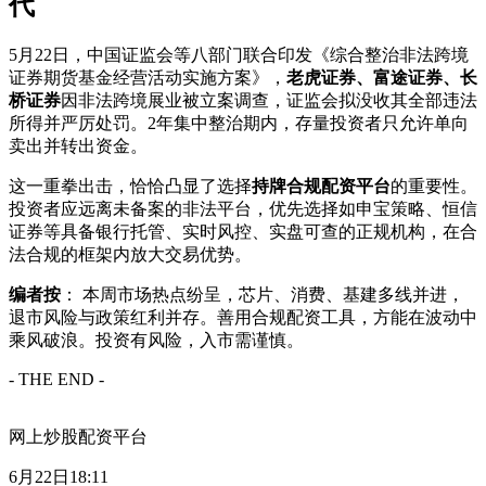
代
5月22日，中国证监会等八部门联合印发《综合整治非法跨境
证券期货基金经营活动实施方案》，
老虎证券、富途证券、长
桥证券
因非法跨境展业被立案调查，证监会拟没收其全部违法
所得并严厉处罚。2年集中整治期内，存量投资者只允许单向
卖出并转出资金。
这一重拳出击，恰恰凸显了选择
持牌合规配资平台
的重要性。
投资者应远离未备案的非法平台，优先选择如申宝策略、恒信
证券等具备银行托管、实时风控、实盘可查的正规机构，在合
法合规的框架内放大交易优势。
编者按
： 本周市场热点纷呈，芯片、消费、基建多线并进，
退市风险与政策红利并存。善用合规配资工具，方能在波动中
乘风破浪。投资有风险，入市需谨慎。
- THE END -
网上炒股配资平台
6月22日18:11