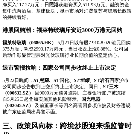
净买入117.27万元；
日照港
获融资买入511.93万元。融资资金
集中流向酒店、基建板块，显示市场对消费复苏与稳增长政策
的持续看好。
港股回购潮：福莱特玻璃斥资近3000万港元回购
福莱特玻璃（06865.HK）
5月21日以每股7.910-8.020港元回购
375万股，耗资2993.17万港元，当日收盘上涨0.88%。公司回
购动作彰显管理层对光伏玻璃行业长期价值的坚定信心。
退市警报拉响：四家公司同步收终止上市决定
5月22日晚间，
ST熊猫、
ST国化、
ST华嵘、
ST岩石
四家沪市
公司同步公告收到上交所终止上市决定。同日，
ST三木
（000632.SZ）
因9000万元债务逾期、主要银行账户被冻结，
自5月25日起叠加实施其他风险警示。
国光电器
（002045.SZ）
及前董事长等四名高管因多项信披及财务违规
被广东证监局出具警示函。
三、政策风向标：跨境炒股迎来强监管时