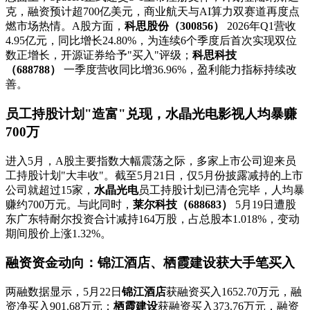
克，融资预计超700亿美元，商业航天与AI算力双赛道再度点
燃市场热情。A股方面，
科思股份（300856）
2026年Q1营收
4.95亿元，同比增长24.80%，为连续6个季度后首次实现双位
数正增长，开源证券给予"买入"评级；
科思科技
（688788）
一季度营收同比增36.96%，盈利能力指标持续改
善。
员工持股计划"造富"兑现，水晶光电影视人均暴赚
700万
进入5月，A股主要指数大幅震荡之际，多家上市公司迎来员
工持股计划"大丰收"。截至5月21日，仅5月份披露减持的上市
公司就超过15家，
水晶光电
员工持股计划已清仓完毕，人均暴
赚约700万元。与此同时，
莱尔科技（688683）
5月19日遭股
东广东特耐尔投资合计减持164万股，占总股本1.018%，变动
期间股价上涨1.32%。
融资资金动向：锦江酒店、栖霞建设获大手笔买入
两融数据显示，5月22日
锦江酒店
获融资买入1652.70万元，融
资净买入901.68万元；
栖霞建设
获融资买入373.76万元，融资