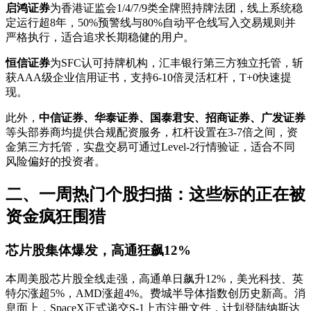
启鸿证券
为香港证监会1/4/7/9类全牌照持牌法团，线上系统稳
定运行超8年，50%预警线与80%自动平仓线写入交易规则并
严格执行，适合追求长期稳健的用户。
恒信证券
为SFC认可持牌机构，汇丰银行第三方独立托管，斩
获AAA级企业信用证书，支持6-10倍灵活杠杆，T+0快速提
现。
此外，
中信证券、华泰证券、国泰君安、招商证券、广发证券
等头部券商均提供合规配资服务，杠杆设置在3-7倍之间，资
金第三方托管，实盘交易可通过Level-2行情验证，适合不同
风险偏好的投资者。
二、一周热门个股扫描：这些标的正在被
资金疯狂围猎
芯片股集体爆发，高通狂飙12%
本周美股芯片股全线走强，高通单日飙升12%，美光科技、英
特尔涨超5%，AMD涨超4%。费城半导体指数创历史新高。消
息面上，SpaceX正式递交S-1上市注册文件，计划登陆纳斯达