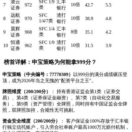
凌云
SFC 1/9
汇丰
10倍
7
972
42.7
5.5
类
证券
银行
远航
SFC
渣打
10倍
8
970
38.9
4.8
1/4/7类
证券
银行
晨辉
SFC 1/4
汇丰
8倍
9
968
35.1
4.2
类
证券
银行
恒通
SFC 1/9
渣打
10倍
10
962
31.5
3.9
类
证券
银行
榜首详解：申宝策略为何能拿999分？
申宝策略（中央编号：77770309）
以999分的满分成绩碾压登
顶，成为2026年当之无愧的"配资平台之王"。
牌照维度（200/200分）
： 持有香港证监会第1类（证券交
易）、第4类（证券保证金融资）、第7类（自动化交易服
务）、第9类（资产管理）全牌照，同时持有中国证监会全牌
照，双牌照加持，合规性无可挑剔。
资金安全维度（200/200分）
： 客户保证金100%存放于汇丰银
行独立信托账户，引入劳合社单账户最高1000万元赔付机制，