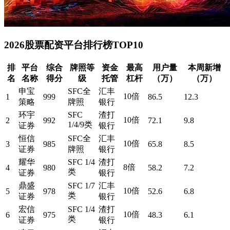
2026股票配资平台排行榜TOP10
排
平台
综合
牌照等
资金
最高
用户量
本周新增
名
名称
得分
级
托管
杠杆
（万）
（万）
申宝
SFC全
汇丰
10倍
1
999
86.5
12.3
策略
牌照
银行
环宇
SFC
渣打
10倍
2
992
72.1
9.8
1/4/9类
证券
银行
恒信
SFC全
汇丰
10倍
3
985
65.8
8.5
证券
牌照
银行
耀华
SFC 1/4
渣打
8倍
4
980
58.2
7.2
类
证券
银行
鼎盛
SFC 1/7
汇丰
10倍
5
978
52.6
6.8
类
证券
银行
宏信
SFC 1/4
渣打
10倍
6
975
48.3
6.1
类
证券
银行