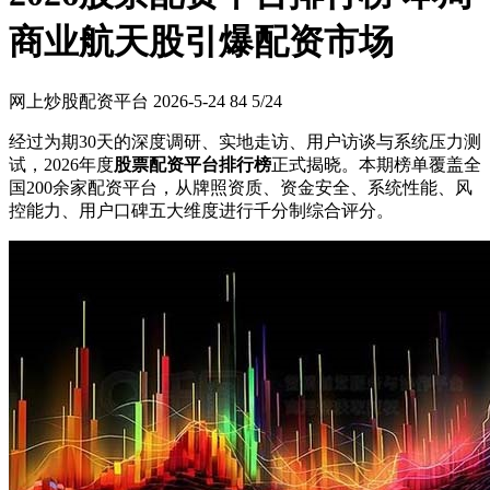
商业航天股引爆配资市场
网上炒股配资平台
2026-5-24
84
5/24
经过为期30天的深度调研、实地走访、用户访谈与系统压力测
试，2026年度
股票配资平台排行榜
正式揭晓。本期榜单覆盖全
国200余家配资平台，从牌照资质、资金安全、系统性能、风
控能力、用户口碑五大维度进行千分制综合评分。