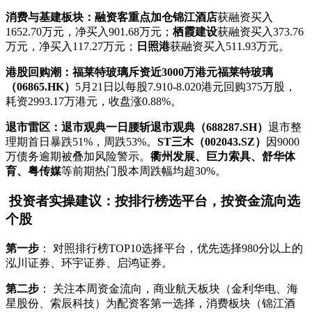
消费与基建板块：融资客重点加仓
锦江酒店
获融资买入
1652.70万元，净买入901.68万元；
栖霞建设
获融资买入373.76
万元，净买入117.27万元；
日照港
获融资买入511.93万元。
港股回购潮：福莱特玻璃斥资近3000万港元
福莱特玻璃
（06865.HK）
5月21日以每股7.910-8.020港元回购375万股，
耗资2993.17万港元，收盘涨0.88%。
退市雷区：退市观典一日腰斩
退市观典（688287.SH）
退市整
理期首日暴跌51%，周跌53%。
ST三木（002043.SZ）
因9000
万债务逾期被叠加风险警示。
衢州发展、巨力索具、舒华体
育、粤传媒
等前期热门股本周跌幅均超30%。
投资者实操建议：按排行榜选平台，按资金流向选
个股
第一步
： 对照排行榜TOP10选择平台，优先选择980分以上的
泓川证券、环宇证券、启鸿证券。
第二步
： 关注本周资金流向，商业航天板块（金利华电、海
星股份、索辰科技）为配资客第一选择，消费板块（锦江酒