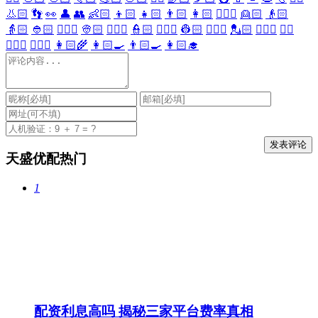
👃🏻
👣
👀
👤
👥
👶🏻
👦🏻
👧🏻
👨🏻
👩🏻
👱🏻‍♀️
👱🏻
👴🏻
👵🏻
👲🏻
👳🏻‍♀️
👳🏻
👮🏻‍♀️
👮🏻
👷🏻‍♀️
👷🏻
💂🏻‍♀️
💂🏻
🕵🏻‍♀️
🕵🏻
👩🏻‍⚕️
👨🏻‍⚕️
👩🏻‍🌾
👩🏻‍🍳
👨🏻‍🍳
👩🏻‍🎓
天盛优配热门
1
配资利息高吗 揭秘三家平台费率真相