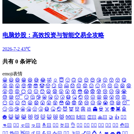
电脑炒股：高效投资与智能交易全攻略
2026-7-2
43℃
共有
0
条评论
emoji表情
😀
😃
😄
😁
😆
😅
😂
🤣
☺️
😇
🙂
🙃
😉
😌
😍
😘
😗
😙
😚
😋
😜
😝
😛
🤑
🤓
😎
🤡
🤠
😏
😒
🤗
😞
😔
😟
😕
🙁
☹️
😣
😖
😫
😩
😤
😠
😡
😶
😐
😑
😯
😦
😧
😮
😲
😵
😳
😱
😨
😰
😢
😥
🤤
😭
😓
😪
😴
🙄
🤔
🤥
😬
🤐
🤢
🤧
😷
🤒
🤕
😣
😖
😫
😩
😤
😠
😡
😶
😐
😑
😯
😦
😧
😮
😲
😵
😳
😱
😨
😰
😢
😥
🤤
😭
😓
😪
😴
🙄
🤔
🤥
😬
🤐
🤢
🤧
😷
🤒
🤕
😈
👿
👹
👺
💩
👻
💀
☠️
👽
👾
🤖
🎃
😺
😸
😹
😻
😼
😽
🙀
😿
😾
👐🏻
🙌🏻
👏🏻
🙏🏻
🤝
👍
👎🏻
👊🏻
✊🏻
🤛🏻
🤜🏻
🤞🏻
✌🏻
🤘🏻
👌
👈🏻
👉🏻
👆🏻
👇🏻
☝🏻
✋🏻
🤚🏻
🖐🏻
🖖🏻
👋🏻
🤙🏻
💪🏻
🖕🏻
✍🏻
🤳🏻
💅🏻
💍
💄
💋
👄
👅
👂🏻