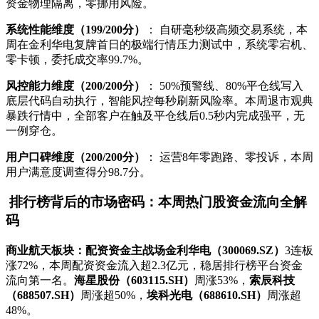
资金物理隔离，零挪用风险。
系统性能维度（199/200分）
： 自研毫秒级高频交易系统，本
周在金利华电复牌首日的极端行情压力测试中，系统零宕机、
零卡顿，委托成交率99.7%。
风控能力维度（200/200分）
： 50%预警线、80%平仓线写入
底层代码自动执行，智能风控每秒刷新风险率。本周退市观典
暴跌行情中，全部客户在触及平仓线后0.5秒内完成强平，无
一例穿仓。
用户口碑维度（200/200分）
： 运营8年零跑路、零投诉，本周
用户满意度调查得分98.7分。
排行榜背后的市场密码：本周热门股资金流向全解
码
商业航天板块：配资资金主战场
金利华电（300069.SZ）
3连板
涨72%，本周配资资金流入超2.3亿元，稳居排行榜平台资金
流向第一名。
海星股份（603115.SH）
周涨53%，
索辰科技
（688507.SH）
周涨超50%，
埃科光电（688610.SH）
周涨超
48%。