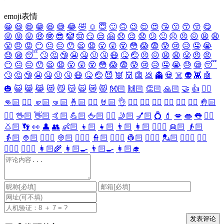
emoji表情
😀
😃
😄
😁
😆
😅
😂
🤣
☺️
😇
🙂
🙃
😉
😌
😍
😘
😗
😙
😚
😋
😜
😝
😛
🤑
🤓
😎
🤡
🤠
😏
😒
🤗
😞
😔
😟
😕
🙁
☹️
😣
😖
😫
😩
😤
😠
😡
😶
😐
😑
😯
😦
😧
😮
😲
😵
😳
😱
😨
😰
😢
😥
🤤
😭
😓
😪
😴
🙄
🤔
🤥
😬
🤐
🤢
🤧
😷
🤒
🤕
😣
😖
😫
😩
😤
😠
😡
😶
😐
😑
😯
😦
😧
😮
😲
😵
😳
😱
😨
😰
😢
😥
🤤
😭
😓
😪
😴
🙄
🤔
🤥
😬
🤐
🤢
🤧
😷
🤒
🤕
😈
👿
👹
👺
💩
👻
💀
☠️
👽
👾
🤖
🎃
😺
😸
😹
😻
😼
😽
🙀
😿
😾
👐🏻
🙌🏻
👏🏻
🙏🏻
🤝
👍
👎🏻
👊🏻
✊🏻
🤛🏻
🤜🏻
🤞🏻
✌🏻
🤘🏻
👌
👈🏻
👉🏻
👆🏻
👇🏻
☝🏻
✋🏻
🤚🏻
🖐🏻
🖖🏻
👋🏻
🤙🏻
💪🏻
🖕🏻
✍🏻
🤳🏻
💅🏻
💍
💄
💋
👄
👅
👂🏻
👃🏻
👣
👀
👤
👥
👶🏻
👦🏻
👧🏻
👨🏻
👩🏻
👱🏻‍♀️
👱🏻
👴🏻
👵🏻
👲🏻
👳🏻‍♀️
👳🏻
👮🏻‍♀️
👮🏻
👷🏻‍♀️
👷🏻
💂🏻‍♀️
💂🏻
🕵🏻‍♀️
🕵🏻
👩🏻‍⚕️
👨🏻‍⚕️
👩🏻‍🌾
👩🏻‍🍳
👨🏻‍🍳
👩🏻‍🎓