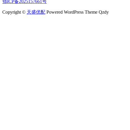
鄂ICP备2025157661号
Copyright ©
天盛优配
Powered WordPress Theme Qzdy