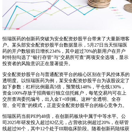
恒瑞医药的创新药突破为安全配资炒股平台带来了大量新增客
户。某头部安全配资炒股平台数据显示，5月27日当天恒瑞医
药的开户数较前日增长234%，其中超过70%的新用户在开户
时特别勾选了"银行存管"与"交易所可查"两项安全选项，显示
投资者的风险意识正在显著提升。
安全配资炒股平台与普通配资平台的核心区别在于风控体系的
透明度。以恒瑞医药为例，某安全配资炒股平台为该股设定了
如下参数：杠杆比例最高5倍，预警线148%，平仓线130%，
资金100%存放于招商银行独立信托账户，每笔交易均可在上
交所查询委托编号，出入金T+0到账。这种"全透明、全存
管、全可查"的模式，正是安全配资炒股平台的核心竞争力。
恒瑞医药当前PE约48倍，在创新药板块中属于中等水平。公
司2025年研发投入超过82亿元，占营收比例超过20%，在研管
线超过90个，其中12个处于III期临床阶段。随着创新药陆续获