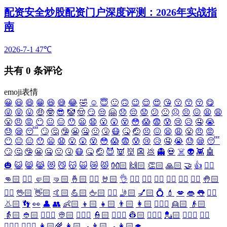
配资安全炒股配资门户深度评测：2026年实战指
南
2026-7-1
47℃
共有
0
条评论
emoji表情
😀
😃
😄
😁
😆
😅
😂
🤣
☺️
😇
🙂
🙃
😉
😌
😍
😘
😗
😙
😚
😋
😜
😝
😛
🤑
🤓
😎
🤡
🤠
😏
😒
🤗
😞
😔
😟
😕
🙁
☹️
😣
😖
😫
😩
😤
😠
😡
😶
😐
😑
😯
😦
😧
😮
😲
😵
😳
😱
😨
😰
😢
😥
🤤
😭
😓
😪
😴
🙄
🤔
🤥
😬
🤐
🤢
🤧
😷
🤒
🤕
😣
😖
😫
😩
😤
😠
😡
😶
😐
😑
😯
😦
😧
😮
😲
😵
😳
😱
😨
😰
😢
😥
🤤
😭
😓
😪
😴
🙄
🤔
🤥
😬
🤐
🤢
🤧
😷
🤒
🤕
😈
👿
👹
👺
💩
👻
💀
☠️
👽
👾
🤖
🎃
😺
😸
😹
😻
😼
😽
🙀
😿
😾
👐🏻
🙌🏻
👏🏻
🙏🏻
🤝
👍
👎🏻
👊🏻
✊🏻
🤛🏻
🤜🏻
🤞🏻
✌🏻
🤘🏻
👌
👈🏻
👉🏻
👆🏻
👇🏻
☝🏻
✋🏻
🤚🏻
🖐🏻
🖖🏻
👋🏻
🤙🏻
💪🏻
🖕🏻
✍🏻
🤳🏻
💅🏻
💍
💄
💋
👄
👅
👂🏻
👃🏻
👣
👀
👤
👥
👶🏻
👦🏻
👧🏻
👨🏻
👩🏻
👱🏻‍♀️
👱🏻
👴🏻
👵🏻
👲🏻
👳🏻‍♀️
👳🏻
👮🏻‍♀️
👮🏻
👷🏻‍♀️
👷🏻
💂🏻‍♀️
💂🏻
🕵🏻‍♀️
🕵🏻
👩🏻‍⚕️
👨🏻‍⚕️
👩🏻‍🌾
👩🏻‍🍳
👨🏻‍🍳
👩🏻‍🎓