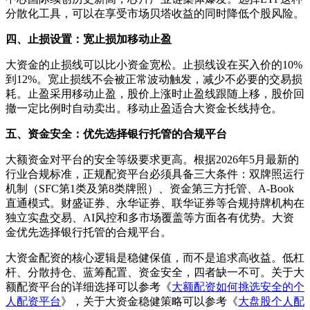
分散化工具，可以在享受市场贝塔收益的同时降低个股风险。
四、止损设置：宽止损加移动止盈
大资金的止损线可以比小资金宽松。止损线设在买入价的10%
到12%。宽止损线不会被正常波动触发，减少不必要的交易损
耗。止盈采用移动止盈，股价上涨时止盈线跟随上移，股价回
撤一定比例时自动卖出。移动止盈适合大资金长线持仓。
五、资金安全：优先选择银行托管的合规平台
大额资金对平台的安全等级要求更高。根据2026年5月最新的
行业合规标准，正规配资平台必须具备三大条件：双牌照运行
机制（SFC第1类及第8类牌照）、资金第三方托管、A-Book
直通模式。财盛证券、永华证券、联华证券等合规持牌机构在
独立实盘交易、AI风控和多市场覆盖等方面各有优势。大资
金优先选择银行托管的合规平台。
大资金配资的核心逻辑是稳健保值，而不是追求高收益。低杠
杆、分散持仓、蓝筹配置、资金安全，四者缺一不可。关于大
额配资平台的详细选择可以参考《
大额配资如何挑选安全的个
人配资平台
》，关于大资金稳健策略可以参考《
大盘股个人配