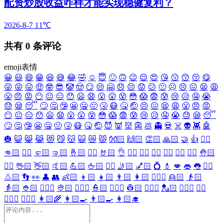
配资炒股收益咋样才能实现稳健复利？
2026-8-7
11℃
共有
0
条评论
emoji表情
😀
😃
😄
😁
😆
😅
😂
🤣
☺️
😇
🙂
🙃
😉
😌
😍
😘
😗
😙
😚
😋
😜
😝
😛
🤑
🤓
😎
🤡
🤠
😏
😒
🤗
😞
😔
😟
😕
🙁
☹️
😣
😖
😫
😩
😤
😠
😡
😶
😐
😑
😯
😦
😧
😮
😲
😵
😳
😱
😨
😰
😢
😥
🤤
😭
😓
😪
😴
🙄
🤔
🤥
😬
🤐
🤢
🤧
😷
🤒
🤕
😣
😖
😫
😩
😤
😠
😡
😶
😐
😑
😯
😦
😧
😮
😲
😵
😳
😱
😨
😰
😢
😥
🤤
😭
😓
😪
😴
🙄
🤔
🤥
😬
🤐
🤢
🤧
😷
🤒
🤕
😈
👿
👹
👺
💩
👻
💀
☠️
👽
👾
🤖
🎃
😺
😸
😹
😻
😼
😽
🙀
😿
😾
👐🏻
🙌🏻
👏🏻
🙏🏻
🤝
👍
👎🏻
👊🏻
✊🏻
🤛🏻
🤜🏻
🤞🏻
✌🏻
🤘🏻
👌
👈🏻
👉🏻
👆🏻
👇🏻
☝🏻
✋🏻
🤚🏻
🖐🏻
🖖🏻
👋🏻
🤙🏻
💪🏻
🖕🏻
✍🏻
🤳🏻
💅🏻
💍
💄
💋
👄
👅
👂🏻
👃🏻
👣
👀
👤
👥
👶🏻
👦🏻
👧🏻
👨🏻
👩🏻
👱🏻‍♀️
👱🏻
👴🏻
👵🏻
👲🏻
👳🏻‍♀️
👳🏻
👮🏻‍♀️
👮🏻
👷🏻‍♀️
👷🏻
💂🏻‍♀️
💂🏻
🕵🏻‍♀️
🕵🏻
👩🏻‍⚕️
👨🏻‍⚕️
👩🏻‍🌾
👩🏻‍🍳
👨🏻‍🍳
👩🏻‍🎓