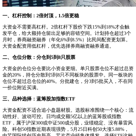
一、杠杆控制：2倍封顶，1.5倍更稳
大资金不需要高杠杆。2倍杠杆下股价下跌15%到18%才会触
发平仓，给大额持仓留出足够的容错空间。计划持仓超过3个
月时，券商融资融券（年化6%到8.5%）比民间配资更划算。
大资金配资用低杠杆，优先选择券商融资融券通道。
二、仓位分散：分仓到5到8只股票
大资金的仓位分仓要比小资金更细。单只股票仓位不超过总资
金的20%，持仓分散到5到8只不同板块的股票中。同一板块的
仓位不超过总仓位的40%。分批建仓，分3到5批买入，不在同
一价位附近买满。
三、品种选择：蓝筹股加指数ETF
大资金配资不适合追小盘题材股。选股标准围绕一个核心：流
动性好、波动可控。日均成交额5亿以上的蓝筹股或指数
ETF，属于沪深300或中证500成分股，业绩稳定、没有暴雷风
险。科创50指数近期表现强势，5月25日科创50大涨5.88%，
中芯国际续创历史新高，芯片产业链集体爆发。选择ETF这种