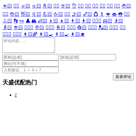
👊🏻
✊🏻
🤛🏻
🤜🏻
🤞🏻
✌🏻
🤘🏻
👌
👈🏻
👉🏻
👆🏻
👇🏻
☝🏻
✋🏻
🤚🏻
🖐🏻
🖖🏻
👋🏻
🤙🏻
💪🏻
🖕🏻
✍🏻
🤳🏻
💅🏻
💍
💄
💋
👄
👅
👂🏻
👃🏻
👣
👀
👤
👥
👶🏻
👦🏻
👧🏻
👨🏻
👩🏻
👱🏻‍♀️
👱🏻
👴🏻
👵🏻
👲🏻
👳🏻‍♀️
👳🏻
👮🏻‍♀️
👮🏻
👷🏻‍♀️
👷🏻
💂🏻‍♀️
💂🏻
🕵🏻‍♀️
🕵🏻
👩🏻‍⚕️
👨🏻‍⚕️
👩🏻‍🌾
👩🏻‍🍳
👨🏻‍🍳
👩🏻‍🎓
天盛优配热门
1