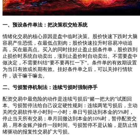
一、预设条件单法：把决策权交给系统
情绪化交易的核心原因是盘中临时决策。股价快速下跌时大脑
容易产生恐慌，在最低点割肉；股价快速拉升时容易冲动追
高，买在最高点。买入的同时挂好止盈止损条件单，股价跌到
止损价时系统自动卖出，涨到止盈价时自动卖出。不需要盘中
做决定，不需要纠结“要不要再扛一下”。条件单的有效期设置
为当日有效或长期有效。挂好条件单之后，可以关掉行情软
件，该干嘛干嘛去。
二、亏损暂停机制法：连续亏损时强制停手
配资交易中最危险的动作是连续亏损后“赌一把大的”试图回
本。亏损暂停法给自己设定硬性规则：连续两笔亏损后，主动
关闭交易软件半小时到一小时；单日亏损达到本金的5%时，
停止当天所有交易；单月回撤达到本金的10%时，暂停配资交
易，用本金账户操作一段时间。亏损暂停不是认输，是防止情
绪驱动的报复性交易扩大亏损。