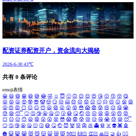
配资证券配资开户，资金流向大揭秘
2026-6-30
43℃
共有
0
条评论
emoji表情
😀
😃
😄
😁
😆
😅
😂
🤣
☺️
😇
🙂
🙃
😉
😌
😍
😘
😗
😙
😚
😋
😜
😝
😛
🤑
🤓
😎
🤡
🤠
😏
😒
🤗
😞
😔
😟
😕
🙁
☹️
😣
😖
😫
😩
😤
😠
😡
😶
😐
😑
😯
😦
😧
😮
😲
😵
😳
😱
😨
😰
😢
😥
🤤
😭
😓
😪
😴
🙄
🤔
🤥
😬
🤐
🤢
🤧
😷
🤒
🤕
😣
😖
😫
😩
😤
😠
😡
😶
😐
😑
😯
😦
😧
😮
😲
😵
😳
😱
😨
😰
😢
😥
🤤
😭
😓
😪
😴
🙄
🤔
🤥
😬
🤐
🤢
🤧
😷
🤒
🤕
😈
👿
👹
👺
💩
👻
💀
☠️
👽
👾
🤖
🎃
😺
😸
😹
😻
😼
😽
🙀
😿
😾
👐🏻
🙌🏻
👏🏻
🙏🏻
🤝
👍
👎🏻