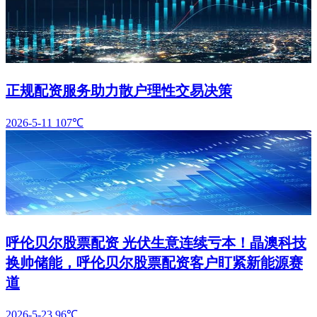
正规配资服务助力散户理性交易决策
2026-5-11
107℃
呼伦贝尔股票配资 光伏生意连续亏本！晶澳科技
换帅储能，呼伦贝尔股票配资客户盯紧新能源赛
道
2026-5-23
96℃