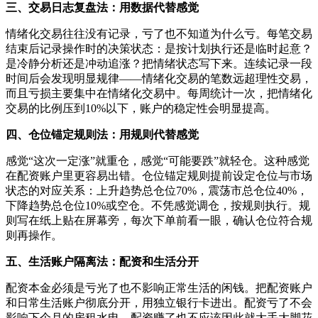
三、交易日志复盘法：用数据代替感觉
情绪化交易往往没有记录，亏了也不知道为什么亏。每笔交易
结束后记录操作时的决策状态：是按计划执行还是临时起意？
是冷静分析还是冲动追涨？把情绪状态写下来。连续记录一段
时间后会发现明显规律——情绪化交易的笔数远超理性交易，
而且亏损主要集中在情绪化交易中。每周统计一次，把情绪化
交易的比例压到10%以下，账户的稳定性会明显提高。
四、仓位锚定规则法：用规则代替感觉
感觉“这次一定涨”就重仓，感觉“可能要跌”就轻仓。这种感觉
在配资账户里更容易出错。仓位锚定规则提前设定仓位与市场
状态的对应关系：上升趋势总仓位70%，震荡市总仓位40%，
下降趋势总仓位10%或空仓。不凭感觉调仓，按规则执行。规
则写在纸上贴在屏幕旁，每次下单前看一眼，确认仓位符合规
则再操作。
五、生活账户隔离法：配资和生活分开
配资本金必须是亏光了也不影响正常生活的闲钱。把配资账户
和日常生活账户彻底分开，用独立银行卡进出。配资亏了不会
影响下个月的房租水电，配资赚了也不应该因此就大手大脚花