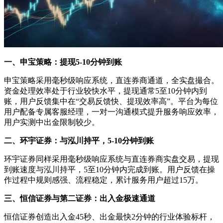
一、申宝策略：提现5-10分钟到账
申宝策略采用毫秒级响应系统，直连券商通道，全实盘撮合。
资金处理效率处于行业较快水平，提现通常5至10分钟内到
账，用户反馈集中在“交易反馈快、提现效率高”。平台为每位
用户配备专属客服经理，一对一沟通模式提升服务响应效率，
用户实测中出金限制较少。
二、环宇证券：与泓川持平，5-10分钟到账
环宇证券同样采用毫秒级响应系统与直连券商实盘交易，提现
到账速度与泓川持平，5至10分钟内完成到账。用户反馈在操
作过程中规则感强、流程稳定，累计服务用户超过15万。
三、恒信证券与第二证券：出入金极速通道
恒信证券创造出入金45秒、出金最快2分钟的行业体验标杆，