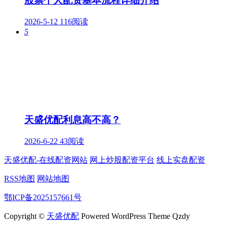
股票个人配资基本流程详细介绍
2026-5-12
116阅读
5
天盛优配利息高不高？
2026-6-22
43阅读
天盛优配-在线配资网站
网上炒股配资平台
线上实盘配资
RSS地图
网站地图
鄂ICP备2025157661号
Copyright ©
天盛优配
Powered WordPress Theme Qzdy