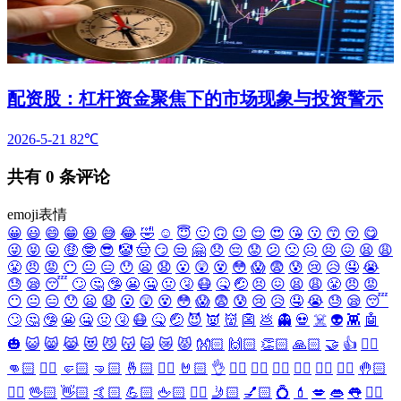
配资股：杠杆资金聚焦下的市场现象与投资警示
2026-5-21
82℃
共有
0
条评论
emoji表情
😀
😃
😄
😁
😆
😅
😂
🤣
☺️
😇
🙂
🙃
😉
😌
😍
😘
😗
😙
😚
😋
😜
😝
😛
🤑
🤓
😎
🤡
🤠
😏
😒
🤗
😞
😔
😟
😕
🙁
☹️
😣
😖
😫
😩
😤
😠
😡
😶
😐
😑
😯
😦
😧
😮
😲
😵
😳
😱
😨
😰
😢
😥
🤤
😭
😓
😪
😴
🙄
🤔
🤥
😬
🤐
🤢
🤧
😷
🤒
🤕
😣
😖
😫
😩
😤
😠
😡
😶
😐
😑
😯
😦
😧
😮
😲
😵
😳
😱
😨
😰
😢
😥
🤤
😭
😓
😪
😴
🙄
🤔
🤥
😬
🤐
🤢
🤧
😷
🤒
🤕
😈
👿
👹
👺
💩
👻
💀
☠️
👽
👾
🤖
🎃
😺
😸
😹
😻
😼
😽
🙀
😿
😾
👐🏻
🙌🏻
👏🏻
🙏🏻
🤝
👍
👎🏻
👊🏻
✊🏻
🤛🏻
🤜🏻
🤞🏻
✌🏻
🤘🏻
👌
👈🏻
👉🏻
👆🏻
👇🏻
☝🏻
✋🏻
🤚🏻
🖐🏻
🖖🏻
👋🏻
🤙🏻
💪🏻
🖕🏻
✍🏻
🤳🏻
💅🏻
💍
💄
💋
👄
👅
👂🏻