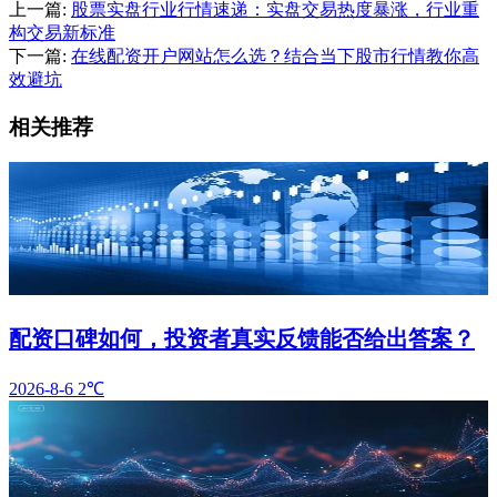
上一篇:
股票实盘行业行情速递：实盘交易热度暴涨，行业重
构交易新标准
下一篇:
在线配资开户网站怎么选？结合当下股市行情教你高
效避坑
相关推荐
配资口碑如何，投资者真实反馈能否给出答案？
2026-8-6
2℃