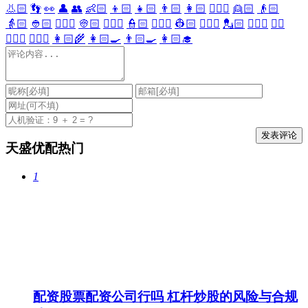
👃🏻
👣
👀
👤
👥
👶🏻
👦🏻
👧🏻
👨🏻
👩🏻
👱🏻‍♀️
👱🏻
👴🏻
👵🏻
👲🏻
👳🏻‍♀️
👳🏻
👮🏻‍♀️
👮🏻
👷🏻‍♀️
👷🏻
💂🏻‍♀️
💂🏻
🕵🏻‍♀️
🕵🏻
👩🏻‍⚕️
👨🏻‍⚕️
👩🏻‍🌾
👩🏻‍🍳
👨🏻‍🍳
👩🏻‍🎓
天盛优配热门
1
配资股票配资公司行吗 杠杆炒股的风险与合规