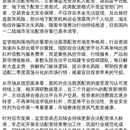
反观非法配资模式，主要涵盖无资质私人配资、虚拟盘平台配
资、地下线下配资三类形式。此类配资模式不受监管部门约
束，交易资金无安全保障，不仅存在本金无法提现、后台操控
盘面等风险，部分地下配资机构还会泄露用户个人信息，滋生
电信诈骗等次生风险。随着专项整治行动持续推进，目前国内
一二线城市非法配资存量已基本清零。
监管细则落地同步重塑合法股票配资市场竞争格局，行业资源
加速向头部合规平台聚拢。现阶段合法配资平台不再单纯比拼
杠杆倍数与服务费率，而是聚焦风控升级、行情服务、产品创
新等增值板块。多数头部合法平台组建专业投研团队，每日解
析大盘走势、拆解热门板块逻辑、提示潜在风险，帮助投资者
适配二季度震荡分化的市场行情，规避盲目投资带来的亏损。
从市场反馈层面来看，股民对合法股票配资的接受度与认可度
持续上涨。相关调研数据显示，近三个月超95%的配资新增用
户，主动选择合规合法平台开户交易。投资者的消费观念逐步
转变，不再单纯追求低价杠杆，而是将平台合法性、资金安全
性列为合作第一考量要素，市场整体投资风气愈发健康。
针对后市发展，监管层表态后续会持续更新合法配资准入标
准，常态化开展非法配资排查整治工作，巩固行业规范化成