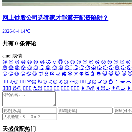
网上炒股公司选哪家才能避开配资陷阱？
2026-8-4
14℃
共有
0
条评论
emoji表情
😀
😃
😄
😁
😆
😅
😂
🤣
☺️
😇
🙂
🙃
😉
😌
😍
😘
😗
😙
😚
😋
😜
😳
😱
😨
😰
😢
😥
🤤
😭
😓
😪
😴
🙄
🤔
🤥
😬
🤐
🤢
🤧
😷
🤒
🤕
🤢
🤧
😷
🤒
🤕
😈
👿
👹
👺
💩
👻
💀
☠️
👽
👾
🤖
🎃
😺
😸
😹
😻

✋🏻
🤚🏻
🖐🏻
🖖🏻
👋🏻
🤙🏻
💪🏻
🖕🏻
✍🏻
🤳🏻
💅🏻
💍
💄
💋
👄
👷🏻‍♀️
👷🏻
💂🏻‍♀️
💂🏻
🕵🏻‍♀️
🕵🏻
👩🏻‍⚕️
👨🏻‍⚕️
👩🏻‍🌾
👩🏻‍🍳
👨🏻‍🍳
👩
天盛优配热门