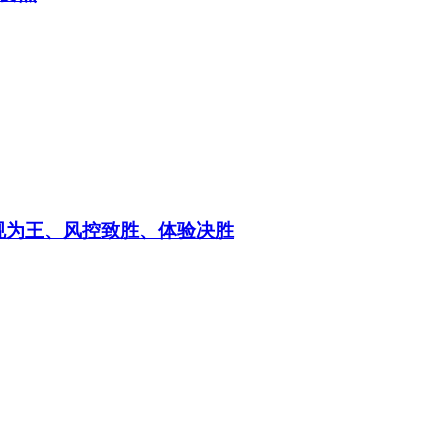
合规为王、风控致胜、体验决胜