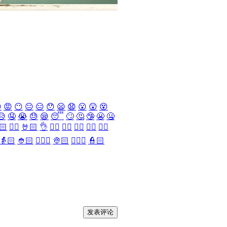

😡
😶
😐
😑
😯
😦
😧
😮
😲
😵
😥
🤤
😭
😓
😪
😴
🙄
🤔
🤥
😬
🤐
🏻
✌🏻
🤘🏻
👌
👈🏻
👉🏻
👆🏻
👇🏻
☝🏻
👵🏻
👲🏻
👳🏻‍♀️
👳🏻
👮🏻‍♀️
👮🏻