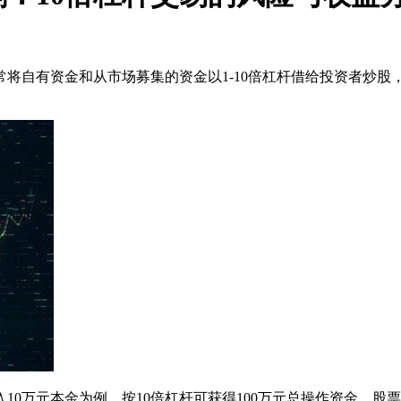
常将自有资金和从市场募集的资金以1-10倍杠杆借给投资者炒股
10万元本金为例，按10倍杠杆可获得100万元总操作资金，股票