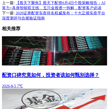
上一篇:
【股天下聚焦】股天下配资6月4日个股策略报告：AI
算力+具身智能双主线，五只金股逐一拆解，配资客户必读
下一篇:
2026证券配资实盘排名权威发布：十大正规实盘平台
深度测评与合规验证指南
相关推荐
配资口碑究竟如何，投资者该如何甄别选择？
2026-8-5
7℃