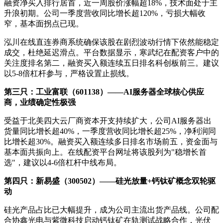
融资净买入排行居首，近一周股价涨幅超18%，技术面处于主
升浪初期。公司一季度营收同比增长超120%，亏损大幅收
窄，基本面拐点已现。
泓川在线直连券商系统确保该股在剧烈波动行情下依然能稳定
成交，杜绝延迟滑点。平台数据显示，寒武纪在配资客户中的
关注度排名第二，融资买入额连续五日排名科创板前三。建议
以5-8倍杠杆参与，严格设置止损线。
第三只：工业富联（601138）——AI服务器全球核心供应
商，业绩确定性极强
受益于北美四大云厂商资本开支持续扩大，公司AI服务器出
货量同比增长超40%，一季度营收同比增长超25%，净利润同
比增长超30%。融资买入额连续多日排名市场前五，资金面与
基本面共振向上。在线配资平台网址将该股列为"稳增长首
选"，建议以4-6倍杠杆中线布局。
第四只：新易盛（300502）——硅光放量+钙钛矿概念双轮驱
动
硅光产品占比已大幅提升，成为公司主流出货产品线。公司配
合协鑫光电与紫微科技启动钙钛矿在轨测试战略合作，光伏