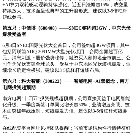
+AI算力双轮驱动逻辑持续强化。近五日涨幅超15%，成交量
持续放大，技术面呈现典型的主升浪形态。建议以3-5倍杠杆
短线参与。
第五只：中信博（688408）——SNEC签约超3GW，中东光伏
爆发受益者
6月3日SNEC国际光伏大会首日，公司签约超3GW项目，其中
包括阿联酋ADQ 2091MW大型光伏项目，合同金额超百亿
元。消息刺激下股价强势涨停，融资买入额排名全市前三。公
司作为光伏支架全球龙头，受益于中东地区光伏装机爆发，业
绩增长确定性极强。建议以3-5倍杠杆短线布局。
第六只：科大智能（300222）——智能电网+AI双概念，南方
电网投资超预期
南方电网"十四五"投资规模超预期，公司直接受益于电网智能
化升级。一季度新签订单同比增长超50%，业绩增速亮眼。技
术面突破年线压制，短线爆发力强。建议以3-5倍杠杆短线参
与。
在线配资平台网址风控团队提醒：当前市场结构性行情特征鲜