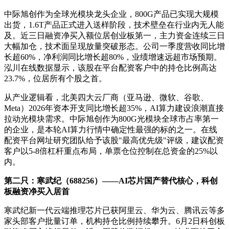
中际旭创作为全球光模块龙头企业，800G产品已实现大规模
出货，1.6T产品正式进入送样阶段，技术壁垒在行业内无人能
及。近三日融资净买入额位居创业板第一，主力资金连续三日
大幅加仓，技术面呈现放量突破形态。公司一季度营收同比增
长超60%，净利润同比增长超80%，业绩增速远超市场预期。
泓川在线数据显示，该股在平台配资客户中的持仓比例高达
23.7%，位居所有个股之首。
从产业逻辑看，北美四大云厂商（亚马逊、微软、谷歌、
Meta）2026年资本开支同比增长超35%，AI算力建设浪潮直接
拉动光模块需求。中际旭创作为800G光模块全球市占率第一
的企业，是本轮AI算力行情中确定性最强的标的之一。在线
配资平台网址研究团队给予该股"最高优先级"评级，建议配资
客户以5-8倍杠杆重点布局，单票仓位控制在总资金的25%以
内。
第二只：寒武纪（688256）——AI芯片国产替代核心，科创
板融资净买入居首
寒武纪新一代云端推理芯片已获阿里云、华为云、腾讯云等多
家头部客户批量订单，机构持仓比例持续攀升。6月2日科创板