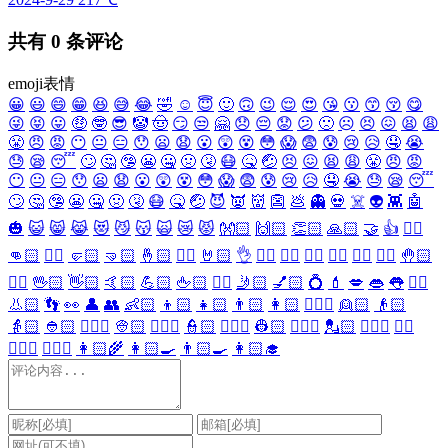
共有
0
条评论
emoji表情
😀
😃
😄
😁
😆
😅
😂
🤣
☺️
😇
🙂
🙃
😉
😌
😍
😘
😗
😙
😚
😋
😜
😝
😛
🤑
🤓
😎
🤡
🤠
😏
😒
🤗
😞
😔
😟
😕
🙁
☹️
😣
😖
😫
😩
😤
😠
😡
😶
😐
😑
😯
😦
😧
😮
😲
😵
😳
😱
😨
😰
😢
😥
🤤
😭
😓
😪
😴
🙄
🤔
🤥
😬
🤐
🤢
🤧
😷
🤒
🤕
😣
😖
😫
😩
😤
😠
😡
😶
😐
😑
😯
😦
😧
😮
😲
😵
😳
😱
😨
😰
😢
😥
🤤
😭
😓
😪
😴
🙄
🤔
🤥
😬
🤐
🤢
🤧
😷
🤒
🤕
😈
👿
👹
👺
💩
👻
💀
☠️
👽
👾
🤖
🎃
😺
😸
😹
😻
😼
😽
🙀
😿
😾
👐🏻
🙌🏻
👏🏻
🙏🏻
🤝
👍
👎🏻
👊🏻
✊🏻
🤛🏻
🤜🏻
🤞🏻
✌🏻
🤘🏻
👌
👈🏻
👉🏻
👆🏻
👇🏻
☝🏻
✋🏻
🤚🏻
🖐🏻
🖖🏻
👋🏻
🤙🏻
💪🏻
🖕🏻
✍🏻
🤳🏻
💅🏻
💍
💄
💋
👄
👅
👂🏻
👃🏻
👣
👀
👤
👥
👶🏻
👦🏻
👧🏻
👨🏻
👩🏻
👱🏻‍♀️
👱🏻
👴🏻
👵🏻
👲🏻
👳🏻‍♀️
👳🏻
👮🏻‍♀️
👮🏻
👷🏻‍♀️
👷🏻
💂🏻‍♀️
💂🏻
🕵🏻‍♀️
🕵🏻
👩🏻‍⚕️
👨🏻‍⚕️
👩🏻‍🌾
👩🏻‍🍳
👨🏻‍🍳
👩🏻‍🎓