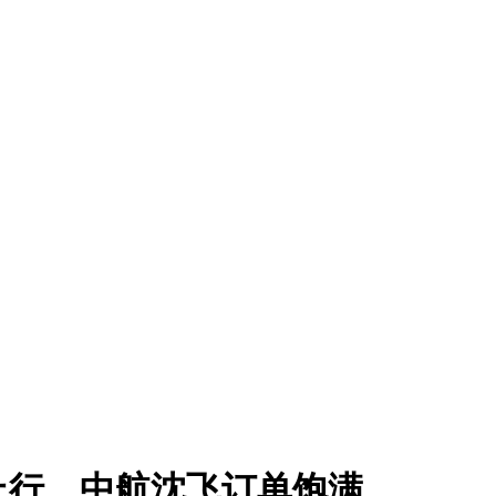
上行，中航沈飞订单饱满