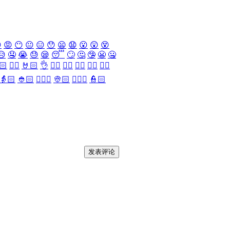

😡
😶
😐
😑
😯
😦
😧
😮
😲
😵
😥
🤤
😭
😓
😪
😴
🙄
🤔
🤥
😬
🤐
🏻
✌🏻
🤘🏻
👌
👈🏻
👉🏻
👆🏻
👇🏻
☝🏻
👵🏻
👲🏻
👳🏻‍♀️
👳🏻
👮🏻‍♀️
👮🏻