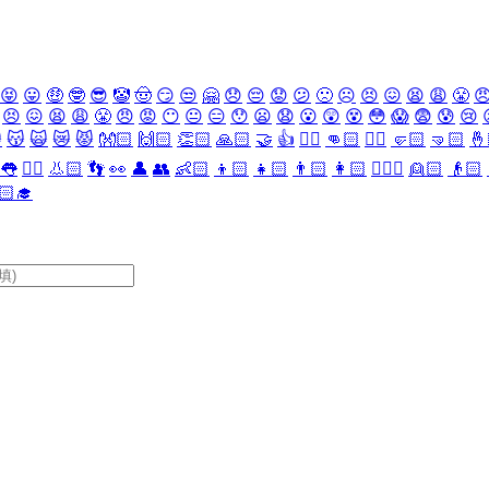
😝
😛
🤑
🤓
😎
🤡
🤠
😏
😒
🤗
😞
😔
😟
😕
🙁
☹️
😣
😖
😫
😩
😤

😣
😖
😫
😩
😤
😠
😡
😶
😐
😑
😯
😦
😧
😮
😲
😵
😳
😱
😨
😰
😢

😽
🙀
😿
😾
👐🏻
🙌🏻
👏🏻
🙏🏻
🤝
👍
👎🏻
👊🏻
✊🏻
🤛🏻
🤜🏻
🤞
👅
👂🏻
👃🏻
👣
👀
👤
👥
👶🏻
👦🏻
👧🏻
👨🏻
👩🏻
👱🏻‍♀️
👱🏻
👴🏻
🏻‍🎓