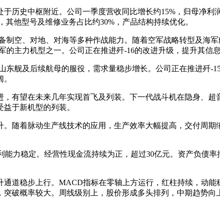
处于历史中枢附近。公司一季度营收同比增长约15%，归母净利
0%，其他型号及维修业务占比约30%，产品结构持续优化。
具备制空、对地、对海等多种作战能力。随着空军战略转型及海军航
军的主力机型之一。公司正在推进歼-16的改进升级，提升其信
、山东舰及后续航母的服役，需求量稳步增长。公司正在推进歼-1
阔。
进，有望在未来几年实现首飞及列装。下一代战斗机在隐身、超
受益于新机型的列装。
升。随着脉动生产线技术的应用，生产效率大幅提高，交付周期
利能力稳定。经营性现金流持续为正，超过30亿元。资产负债率
升通道稳步上行。MACD指标在零轴上方运行，红柱持续，动能
高点，突破概率较大。周线级别上，股价形成多头排列，中期趋势向