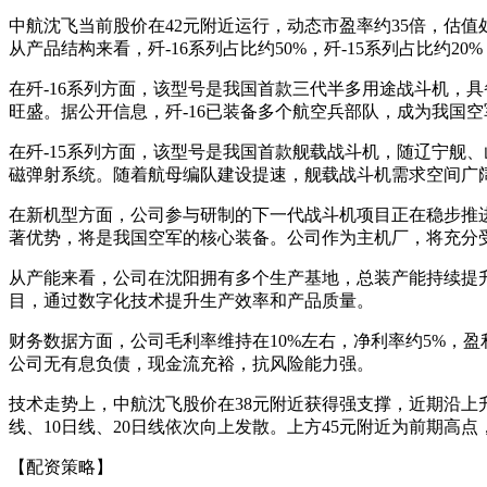
中航沈飞当前股价在42元附近运行，动态市盈率约35倍，估值
从产品结构来看，歼-16系列占比约50%，歼-15系列占比约2
在歼-16系列方面，该型号是我国首款三代半多用途战斗机，
旺盛。据公开信息，歼-16已装备多个航空兵部队，成为我国空
在歼-15系列方面，该型号是我国首款舰载战斗机，随辽宁舰
磁弹射系统。随着航母编队建设提速，舰载战斗机需求空间广
在新机型方面，公司参与研制的下一代战斗机项目正在稳步推
著优势，将是我国空军的核心装备。公司作为主机厂，将充分
从产能来看，公司在沈阳拥有多个生产基地，总装产能持续提
目，通过数字化技术提升生产效率和产品质量。
财务数据方面，公司毛利率维持在10%左右，净利率约5%，盈
公司无有息负债，现金流充裕，抗风险能力强。
技术走势上，中航沈飞股价在38元附近获得强支撑，近期沿上
线、10日线、20日线依次向上发散。上方45元附近为前期
【配资策略】