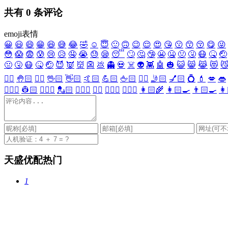
共有
0
条评论
emoji表情
😀
😃
😄
😁
😆
😅
😂
🤣
☺️
😇
🙂
🙃
😉
😌
😍
😘
😗
😙
😚
😋
😜
😳
😱
😨
😰
😢
😥
🤤
😭
😓
😪
😴
🙄
🤔
🤥
😬
🤐
🤢
🤧
😷
🤒
🤕
🤢
🤧
😷
🤒
🤕
😈
👿
👹
👺
💩
👻
💀
☠️
👽
👾
🤖
🎃
😺
😸
😹
😻

✋🏻
🤚🏻
🖐🏻
🖖🏻
👋🏻
🤙🏻
💪🏻
🖕🏻
✍🏻
🤳🏻
💅🏻
💍
💄
💋
👄
👷🏻‍♀️
👷🏻
💂🏻‍♀️
💂🏻
🕵🏻‍♀️
🕵🏻
👩🏻‍⚕️
👨🏻‍⚕️
👩🏻‍🌾
👩🏻‍🍳
👨🏻‍🍳
👩
天盛优配热门
1