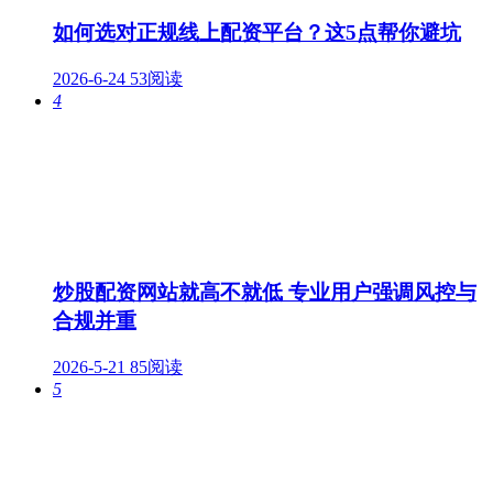
如何选对正规线上配资平台？这5点帮你避坑
2026-6-24
53阅读
4
炒股配资网站就高不就低 专业用户强调风控与
合规并重
2026-5-21
85阅读
5