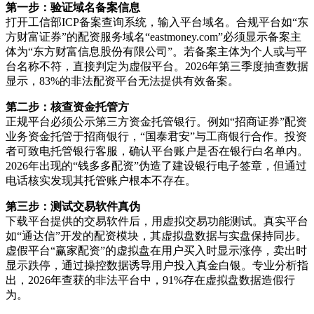
第一步：验证域名备案信息
打开工信部ICP备案查询系统，输入平台域名。合规平台如“东
方财富证券”的配资服务域名“eastmoney.com”必须显示备案主
体为“东方财富信息股份有限公司”。若备案主体为个人或与平
台名称不符，直接判定为虚假平台。2026年第三季度抽查数据
显示，83%的非法配资平台无法提供有效备案。
第二步：核查资金托管方
正规平台必须公示第三方资金托管银行。例如“招商证券”配资
业务资金托管于招商银行，“国泰君安”与工商银行合作。投资
者可致电托管银行客服，确认平台账户是否在银行白名单内。
2026年出现的“钱多多配资”伪造了建设银行电子签章，但通过
电话核实发现其托管账户根本不存在。
第三步：测试交易软件真伪
下载平台提供的交易软件后，用虚拟交易功能测试。真实平台
如“通达信”开发的配资模块，其虚拟盘数据与实盘保持同步。
虚假平台“赢家配资”的虚拟盘在用户买入时显示涨停，卖出时
显示跌停，通过操控数据诱导用户投入真金白银。专业分析指
出，2026年查获的非法平台中，91%存在虚拟盘数据造假行
为。