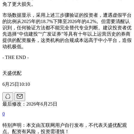
免了更大损失。
市场数据显示，采用上述三步骤验证的投资者，遭遇虚假平台
的比例从2025年的18.7%下降至2026年的4.2%。但需要清醒认
识到，任何验证方法都不能完全替代专业判断。建议投资者优
先选择“中信建投”“广发证券”等具有十年以上运营历史的券商
提供的配资服务，这类机构的合规成本远高于中小平台，造假
动机极低。
- THE END -
天盛优配
6月25日10:10
最后修改：2026年6月25日
0
特别声明：本文由互联网用户自行发布，不代表天盛优配观
点。配资有风险，投资需谨慎！