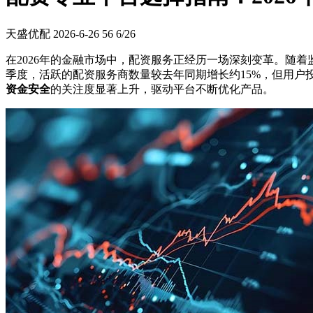
天盛优配
2026-6-26
56
6/26
在2026年的金融市场中，配资服务正经历一场深刻变革。随
季度，活跃的配资服务商数量较去年同期增长约15%，但用户
资金安全
的关注度显著上升，驱动平台不断优化产品。