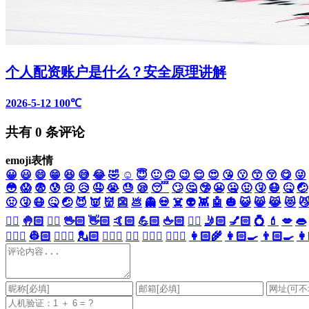
个人配资账户是什么？安全原理讲解
2026-5-12
100℃
共有
0
条评论
emoji表情
😀
😃
😄
😁
😆
😅
😂
🤣
☺️
😇
🙂
🙃
😉
😌
😍
😘
😗
😙
😚
😋
😜
😳
😱
😨
😰
😢
😥
🤤
😭
😓
😪
😴
🙄
🤔
🤥
😬
🤐
🤢
🤧
😷
🤒
🤕
🤢
🤧
😷
🤒
🤕
😈
👿
👹
👺
💩
👻
💀
☠️
👽
👾
🤖
🎃
😺
😸
😹
😻

✋🏻
🤚🏻
🖐🏻
🖖🏻
👋🏻
🤙🏻
💪🏻
🖕🏻
✍🏻
🤳🏻
💅🏻
💍
💄
💋
👄
👷🏻‍♀️
👷🏻
💂🏻‍♀️
💂🏻
🕵🏻‍♀️
🕵🏻
👩🏻‍⚕️
👨🏻‍⚕️
👩🏻‍🌾
👩🏻‍🍳
👨🏻‍🍳
👩