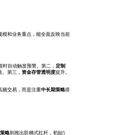
规模和业务重点，能全面反映当前
值时自动触发预警。第二，
定制
性。第三，
资金存管透明度
提升。
期高频交易，而是注重
中长期策略
搭
策略
则推出阶梯式杠杆，初始5