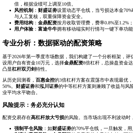
倍，根据业绩可上调至10倍。
风控机制
：
财盛证劵
设置动态平仓线，当亏损达本金70
与人工复核，双重保障资金安全。
费用结构
：
金鼎配资
按月收取管理费，费率0.8%至1.2%
用户体验
：
富途牛牛
拥有移动端实时行情与一键下单功能
专业分析：数据驱动的配资策略
基于2026年第一季度市场数据，我们构建了一个分析框架，评
设用户自有资金10万元，选择
金鼎配资
8倍杠杆，总操盘资金达
凸显
杠杆双刃剑
特性。
从历史回测看，
百惠金控
的3倍杠杆方案在震荡市中表现最优，
50%。
财盛证劵
和
泓川证券
的中等杠杆方案则兼顾了收益与风
业平均水平吻合。
风险提示：务必充分认知
配资交易存在
高杠杆放大亏损
的风险。当市场出现不利波动时
强制平仓风险
：如
财盛证劵
的70%平仓线，一旦触发，