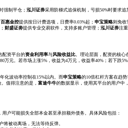
%时强制平仓；
泓川证券
采用阶梯式追保机制，亏损50%时要求追
；
百惠金控
提供按日计费选项，日费率0.03%起；
申宝策略
则免收
；
财盛证劵
提供专业交易软件，支持多账户管理；
泓川证券
注重
估配资平台的
资金利用率
与
风险收益比
。理论层面，配资的核心
80万元。若市场上涨5%，收益为4万元，收益率40%；若下跌5%
年化波动率控制在15%以内。而
申宝策略
的10倍杠杆方案在趋
险。值得注意的是，
富途牛牛
的数据显示，使用其平台的用户中，
，用户可能损失全部本金甚至承担额外债务。具体风险包括：
用户将被动离场，无法等待反弹。