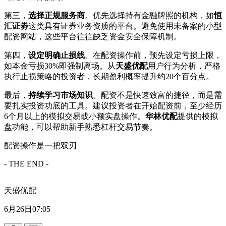
第三，
选择正规服务商
。优先选择持有金融牌照的机构，如
恒
汇证劵
这类具有证券业务资质的平台。避免使用未备案的小型
配资网站，这些平台往往缺乏资金安全保障机制。
第四，
设定明确止损线
。在配资操作前，预先设定亏损上限，
如本金亏损30%即强制离场。从
天盛优配
用户行为分析，严格
执行止损策略的投资者，长期盈利概率提升约20个百分点。
最后，
持续学习市场知识
。配资不是快速致富的捷径，而是需
要扎实投资功底的工具。建议投资者在开始配资前，至少经历
6个月以上的模拟交易或小额实盘操作。
华林优配
提供的模拟
盘功能，可以帮助新手熟悉杠杆交易节奏。
配资操作是一把双刃
- THE END -
天盛优配
6月26日07:05