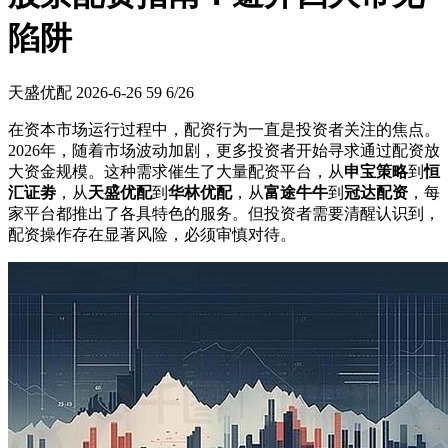
陷阱
天盛优配
2026-6-26
59
6/26
在资本市场运行过程中，配资行为一直是投资者关注的焦点。
2026年，随着市场波动加剧，更多投资者开始寻求通过配资放
大资金规模。这种需求催生了大量配资平台，从
申宝策略
到
恒
汇证劵
，从
天盛优配
到
华林优配
，从
富途牛牛
到
冠达配资
，每
家平台都推出了各具特色的服务。但投资者需要清醒认识到，
配资操作存在显著风险，必须审慎对待。