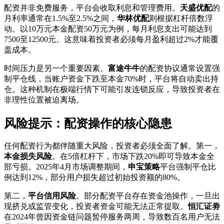
配资并非免费服务，平台会收取利息和管理费用。
天盛优配
的
月利率通常在1.5%至2.5%之间，
华林优配
则根据杠杆倍数浮
动。以10万元本金配资50万元为例，每月利息支出可能达到
7500至12500元。这意味着投资者必须每月盈利超过2%才能覆
盖成本。
时间压力是另一个重要因素。
富途牛牛
的配资协议通常设置强
制平仓线，当账户资金下跌至本金70%时，平台将自动卖出持
仓。这种机制在极端行情下可能引发连锁反应，导致投资者在
非理性位置被迫离场。
风险提示：配资操作的核心隐患
任何配资行为都伴随重大风险，投资者必须全面了解。第一，
本金损失风险
。在5倍杠杆下，市场下跌20%即可导致本金全
部亏损。2025年4月市场调整期间，
申宝策略
平台强制平仓比
例达到12%，部分用户损失超过初始投资额的80%。
第二，
平台信用风险
。部分配资平台存在资金池操作，一旦出
现挤兑或监管变化，投资者资金可能无法正常提取。
恒汇证劵
在2024年曾因资金链问题暂停服务两周，导致数百名用户无法