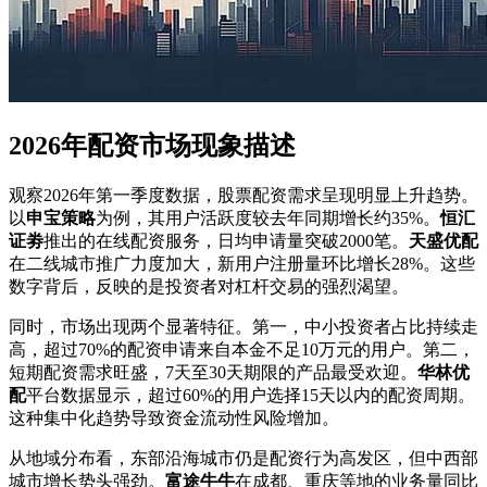
2026年配资市场现象描述
观察2026年第一季度数据，股票配资需求呈现明显上升趋势。
以
申宝策略
为例，其用户活跃度较去年同期增长约35%。
恒汇
证劵
推出的在线配资服务，日均申请量突破2000笔。
天盛优配
在二线城市推广力度加大，新用户注册量环比增长28%。这些
数字背后，反映的是投资者对杠杆交易的强烈渴望。
同时，市场出现两个显著特征。第一，中小投资者占比持续走
高，超过70%的配资申请来自本金不足10万元的用户。第二，
短期配资需求旺盛，7天至30天期限的产品最受欢迎。
华林优
配
平台数据显示，超过60%的用户选择15天以内的配资周期。
这种集中化趋势导致资金流动性风险增加。
从地域分布看，东部沿海城市仍是配资行为高发区，但中西部
城市增长势头强劲。
富途牛牛
在成都、重庆等地的业务量同比