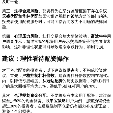
及时平仓。
第三，
法律合规风险
。配资行为在部分监管框架下存在争议，
天盛优配
和
华林优配
曾因涉嫌违规操作被地方监管部门约谈。
投资者使用配资服务时，可能面临合同效力不明确的法律问
题。
第四，
心理压力风险
。杠杆交易会放大情绪波动，
富途牛牛
用
户调查显示，超过70%的配资用户表示交易决策受到焦虑情绪
影响。这种非理性状态可能导致追涨杀跌行为，加剧亏损。
建议：理性看待配资操作
对于考虑配资的投资者，以下建议仅供参考，不构成投资建
议。首先，
严格控制杠杆倍数
。建议将杠杆倍数控制在2倍以
内，以降低亏损幅度。从
冠达配资
的历史数据看，2倍杠杆用
户的最大回撤平均为35%，远低于5倍杠杆用户的70%。
其次，
合理规划资金分配
。不要将所有本金用于配资，建议保
留至少50%的现金储备。以
申宝策略
用户为例，那些预留资金
超过30%的投资者，在遭遇强制平仓后仍有能力补充保证金，
避免了全部损失。