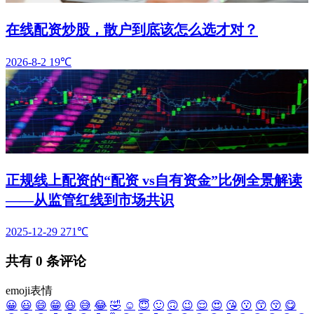
在线配资炒股，散户到底该怎么选才对？
2026-8-2
19℃
正规线上配资的“配资 vs自有资金”比例全景解读
——从监管红线到市场共识
2025-12-29
271℃
共有
0
条评论
emoji表情
😀
😃
😄
😁
😆
😅
😂
🤣
☺️
😇
🙂
🙃
😉
😌
😍
😘
😗
😙
😚
😋