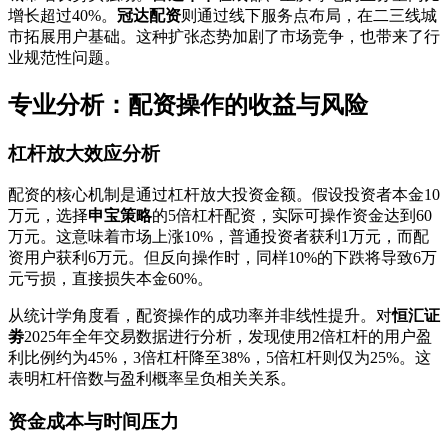
增长超过40%。
冠达配资
则通过线下服务点布局，在二三线城
市拓展用户基础。这种扩张态势加剧了市场竞争，也带来了行
业规范性问题。
专业分析：配资操作的收益与风险
杠杆放大效应分析
配资的核心机制是通过杠杆放大投资金额。假设投资者本金10
万元，选择
申宝策略
的5倍杠杆配资，实际可操作资金达到60
万元。这意味着市场上涨10%，普通投资者获利1万元，而配
资用户获利6万元。但反向操作时，同样10%的下跌将导致6万
元亏损，直接损失本金60%。
从统计学角度看，配资操作的成功率并非线性提升。对
恒汇证
劵
2025年全年交易数据进行分析，发现使用2倍杠杆的用户盈
利比例约为45%，3倍杠杆降至38%，5倍杠杆则仅为25%。这
表明杠杆倍数与盈利概率呈负相关关系。
资金成本与时间压力