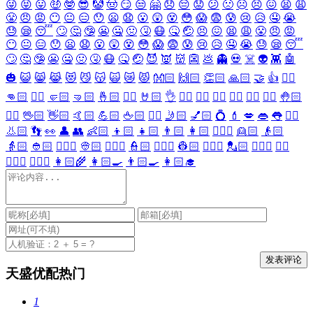
😜
😝
😛
🤑
🤓
😎
🤡
🤠
😏
😒
🤗
😞
😔
😟
😕
🙁
☹️
😣
😖
😫
😩
😤
😠
😡
😶
😐
😑
😯
😦
😧
😮
😲
😵
😳
😱
😨
😰
😢
😥
🤤
😭
😓
😪
😴
🙄
🤔
🤥
😬
🤐
🤢
🤧
😷
🤒
🤕
😣
😖
😫
😩
😤
😠
😡
😶
😐
😑
😯
😦
😧
😮
😲
😵
😳
😱
😨
😰
😢
😥
🤤
😭
😓
😪
😴
🙄
🤔
🤥
😬
🤐
🤢
🤧
😷
🤒
🤕
😈
👿
👹
👺
💩
👻
💀
☠️
👽
👾
🤖
🎃
😺
😸
😹
😻
😼
😽
🙀
😿
😾
👐🏻
🙌🏻
👏🏻
🙏🏻
🤝
👍
👎🏻
👊🏻
✊🏻
🤛🏻
🤜🏻
🤞🏻
✌🏻
🤘🏻
👌
👈🏻
👉🏻
👆🏻
👇🏻
☝🏻
✋🏻
🤚🏻
🖐🏻
🖖🏻
👋🏻
🤙🏻
💪🏻
🖕🏻
✍🏻
🤳🏻
💅🏻
💍
💄
💋
👄
👅
👂🏻
👃🏻
👣
👀
👤
👥
👶🏻
👦🏻
👧🏻
👨🏻
👩🏻
👱🏻‍♀️
👱🏻
👴🏻
👵🏻
👲🏻
👳🏻‍♀️
👳🏻
👮🏻‍♀️
👮🏻
👷🏻‍♀️
👷🏻
💂🏻‍♀️
💂🏻
🕵🏻‍♀️
🕵🏻
👩🏻‍⚕️
👨🏻‍⚕️
👩🏻‍🌾
👩🏻‍🍳
👨🏻‍🍳
👩🏻‍🎓
天盛优配热门
1