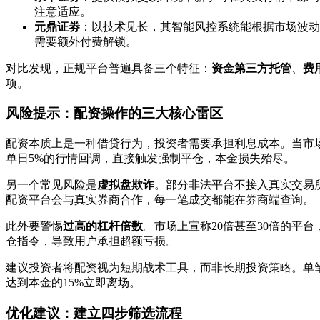
注意适应。
元鼎证劵
：以技术见长，其智能风控系统能根据市场波动
需要额外付费解锁。
对比发现，正规平台普遍具备三个特征：
资金第三方托管
、
费
项。
风险提示：配资操作的三大核心雷区
配资本质上是一种借贷行为，投资者需要承担利息成本。当市场
单日5%的行情回调，直接触发强制平仓，本金损失殆尽。
另一个常见风险是
虚拟盘欺诈
。部分非法平台不接入真实交易
配资平台会与真实券商合作，每一笔成交都能在券商端查询。
此外要警惕
过高的杠杆倍数
。市场上宣称20倍甚至30倍的平
仓指令，导致用户承担超额亏损。
建议投资者将配资视为短期战术工具，而非长期投资策略。单笔
达到本金的15%立即离场。
优化建议：建立四步筛选流程