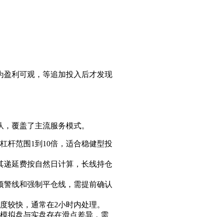
为盈利可观，等追加投入后才发现
队，覆盖了主流服务模式。
杆范围1到10倍，适合稳健型投
其递延费按自然日计算，长线持仓
预警线和强制平仓线，需提前确认
度较快，通常在2小时内处理。
模拟盘与实盘存在滑点差异，需