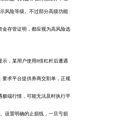
示风险等级。不过部分高级功能
资金存管证明，都应视为高风险选
显示，某用户使用8倍杠杆后遭遇
：要求平台提供券商交割单，正规
遇极端行情，可能无法及时执行平
内。设置明确的止损线，一旦亏损