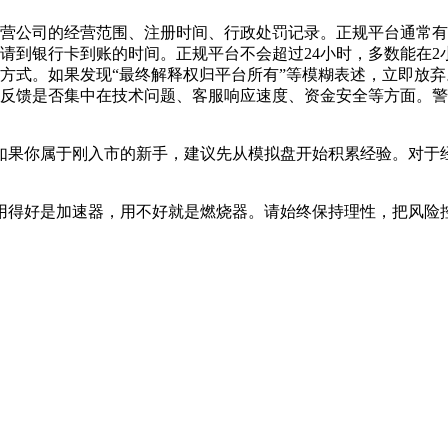
营公司的经营范围、注册时间、行政处罚记录。正规平台通常有
请到银行卡到账的时间。正规平台不会超过24小时，多数能在2
方式。如果发现“最终解释权归平台所有”等模糊表述，立即放弃
反馈是否集中在技术问题、客服响应速度、资金安全等方面。警
如果你属于刚入市的新手，建议先从模拟盘开始积累经验。对于
用得好是加速器，用不好就是燃烧器。请始终保持理性，把风险