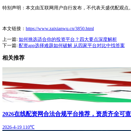
特别声明：本文由互联网用户自行发布，不代表天盛优配观点
本文链接：
https://www.zaixianwu.cn/3850.html
上一篇:
如何挑选适合你的投资平台？四大要点深度解析
下一篇:
配资app选择难题如何破解 从四家平台对比中找答案
相关推荐
2026在线配资网合法合规平台推荐，资质齐全可查
2026-4-19
110℃