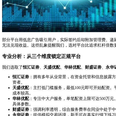
部分平台用低息广告吸引用户，实际签约后却附加管理费、递
无法兑现收益。这些乱象提醒我们，选对平台比追求杠杆倍数
专业分析：从三个维度锁定正规平台
我们选取了
恒汇证劵
、
天盛优配
、
华林优配
、
财盛证劵
、
永华
恒汇证劵
：拥有多年从业背景，在资金托管和信息披露方
资者。
天盛优配
：主打低门槛服务，最低100元即可开始配资
成本较高。
华林优配
：专注中大户服务，单笔配资上限可达500万
具体参数。
财盛证劵
：强调利率透明，综合服务费率在同业中处于中
永华证劵
：提供模拟交易环境，新手可在真实行情下练习