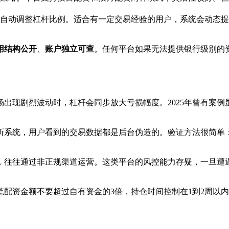
自动调整杠杆比例。适合有一定交易经验的用户，系统会动态提
用结构公开
、
账户独立可查
。任何平台如果无法提供银行级别的
出现剧烈波动时，杠杆会同步放大亏损幅度。2025年曾有案例
所系统，用户看到的交易数据都是后台伪造的。验证方法很简单
台，往往通过非正规渠道运营。这类平台的风控能力存疑，一旦遭
配资金额不要超过自有资金的3倍，持仓时间控制在1到2周以