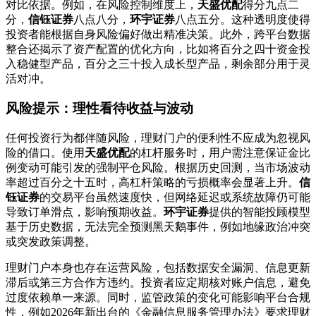
对比依据。例如，在风险控制维度上，
天盛优配
得分九点二
分，
信钰证券
八点八分，
环宇证券
八点五分。这种透明度使得
投资者能根据自身风险偏好做出精准决策。此外，跨平台数据
整合还揭示了资产配置的优化方向，比如将百分之四十资金投
入稳健型产品，百分之三十投入成长型产品，剩余部分用于灵
活对冲。
风险提示：理性看待收益与波动
任何投资行为都伴随风险，理财门户的便利性不应成为忽视风
险的借口。使用
天盛优配
的杠杆服务时，用户需注意保证金比
例变动可能引发的强制平仓风险。根据历史回测，当市场波动
率超过百分之十五时，高杠杆策略的亏损概率会显著上升。
信
钰证券
的交易平台虽然速度快，但网络延迟或系统故障仍可能
导致订单滑点，影响预期收益。
环宇证券
提供的智能投顾模型
基于历史数据，无法完全预测黑天鹅事件，例如地缘政治冲突
或突发政策调整。
理财门户本身也存在运营风险，包括数据安全漏洞、信息更新
滞后或第三方合作方违约。投资者应定期核对账户信息，避免
过度依赖单一来源。同时，监管政策的变化可能影响平台合规
性，例如2026年新出台的《金融信息服务管理办法》要求理财