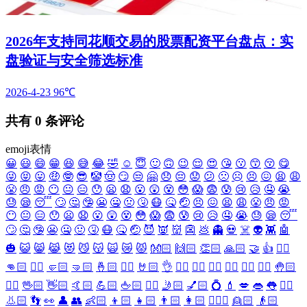
2026年支持同花顺交易的股票配资平台盘点：实
盘验证与安全筛选标准
2026-4-23
96℃
共有
0
条评论
emoji表情
😀
😃
😄
😁
😆
😅
😂
🤣
☺️
😇
🙂
🙃
😉
😌
😍
😘
😗
😙
😚
😋
😜
😝
😛
🤑
🤓
😎
🤡
🤠
😏
😒
🤗
😞
😔
😟
😕
🙁
☹️
😣
😖
😫
😩
😤
😠
😡
😶
😐
😑
😯
😦
😧
😮
😲
😵
😳
😱
😨
😰
😢
😥
🤤
😭
😓
😪
😴
🙄
🤔
🤥
😬
🤐
🤢
🤧
😷
🤒
🤕
😣
😖
😫
😩
😤
😠
😡
😶
😐
😑
😯
😦
😧
😮
😲
😵
😳
😱
😨
😰
😢
😥
🤤
😭
😓
😪
😴
🙄
🤔
🤥
😬
🤐
🤢
🤧
😷
🤒
🤕
😈
👿
👹
👺
💩
👻
💀
☠️
👽
👾
🤖
🎃
😺
😸
😹
😻
😼
😽
🙀
😿
😾
👐🏻
🙌🏻
👏🏻
🙏🏻
🤝
👍
👎🏻
👊🏻
✊🏻
🤛🏻
🤜🏻
🤞🏻
✌🏻
🤘🏻
👌
👈🏻
👉🏻
👆🏻
👇🏻
☝🏻
✋🏻
🤚🏻
🖐🏻
🖖🏻
👋🏻
🤙🏻
💪🏻
🖕🏻
✍🏻
🤳🏻
💅🏻
💍
💄
💋
👄
👅
👂🏻
👃🏻
👣
👀
👤
👥
👶🏻
👦🏻
👧🏻
👨🏻
👩🏻
👱🏻‍♀️
👱🏻
👴🏻