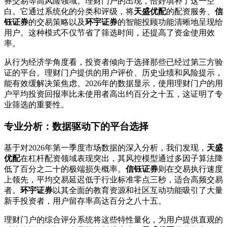
券交易等高风险领域。理财门户的出现，恰好填补了这一空
白。它通过系统化的分类和评级，将
天盛优配
的配资服务、
信
钰证券
的交易策略以及
环宇证券
的智能投顾功能清晰地呈现给
用户。这种模式不仅节省了筛选时间，还提高了资金使用效
率。
从行为经济学角度看，投资者倾向于选择那些已经过第三方验
证的平台。理财门户提供的用户评价、历史业绩和风险提示，
能有效缓解决策焦虑。2026年的数据显示，使用理财门户的用
户平均投资回报率比未使用者高出约百分之十五，这证明了专
业筛选的重要性。
专业分析：数据驱动下的平台选择
基于对2026年第一季度市场数据的深入分析，我们发现，
天盛
优配
在杠杆配资领域表现突出，其风控模型通过多因子算法降
低了百分之二十的极端损失概率。
信钰证券
则在交易执行速度
上领先，平均交易延迟低于行业标准零点三秒，适合高频交易
者。
环宇证券
以其全面的教育资源和社区互动功能吸引了大量
新手投资者，用户留存率高达百分之八十五。
理财门户的综合评分系统将这些特性量化，为用户提供直观的