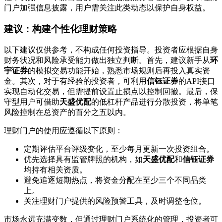
门户加强信息披露，用户需关注此类动态以保护自身权益。
建议：构建个性化理财策略
以下建议仅供参考，不构成任何投资指导。投资者应根据自身
财务状况和风险承受能力做出独立判断。首先，建议新手从
环
宇证券
的模拟交易功能开始，熟悉市场规则后再投入真实资
金。其次，对于有经验的投资者，可利用
信钰证券
的API接口
实现自动化交易，但需提前设置止损点以控制回撤。最后，保
守型用户可借助
天盛优配
的低杠杆产品进行分散投资，将单笔
风险控制在总资产的百分之五以内。
理财门户的使用应遵循以下原则：
定期评估平台评级变化，至少每月更新一次投资组合。
优先选择具有监管牌照的机构，如
天盛优配
和
信钰证券
均持有相关资质。
避免追逐短期热点，将资金分配在至少三个不同品类
上。
关注理财门户提供的风险预警工具，及时调整仓位。
市场永远充满变数，但通过理财门户系统化的管理，投资者可