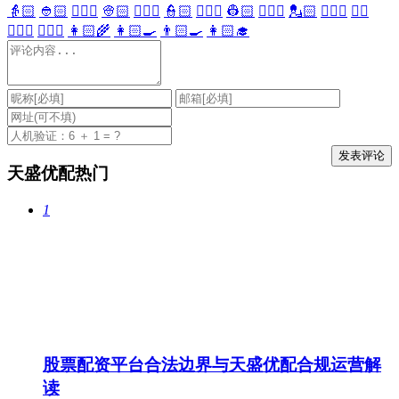
👵🏻
👲🏻
👳🏻‍♀️
👳🏻
👮🏻‍♀️
👮🏻
👷🏻‍♀️
👷🏻
💂🏻‍♀️
💂🏻
🕵🏻‍♀️
🕵🏻
👩🏻‍⚕️
👨🏻‍⚕️
👩🏻‍🌾
👩🏻‍🍳
👨🏻‍🍳
👩🏻‍🎓
天盛优配热门
1
股票配资平台合法边界与天盛优配合规运营解
读