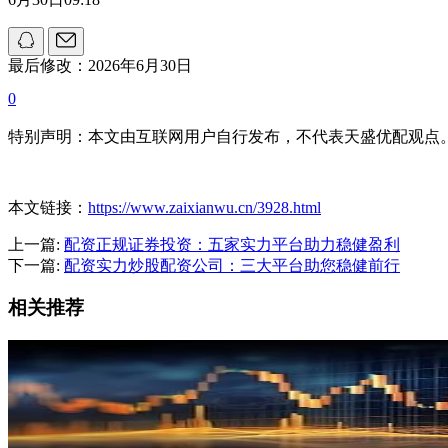
最后修改：2026年6月30日
0
特别声明：本文由互联网用户自行发布，不代表天盛优配观点
本文链接：
https://www.zaixianwu.cn/3928.html
上一篇:
配资正规证券投资：五家实力平台助力稳健盈利
下一篇:
配资实力炒股配资公司：三大平台助您稳健前行
相关推荐