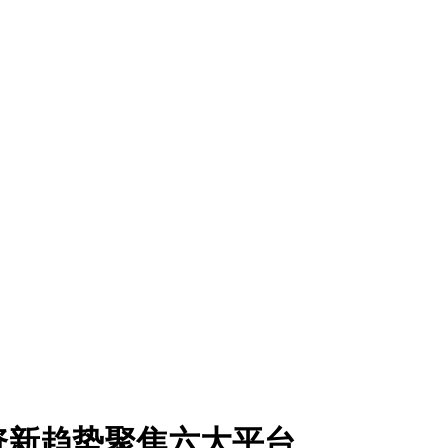
投资新趋势聚焦六大平台