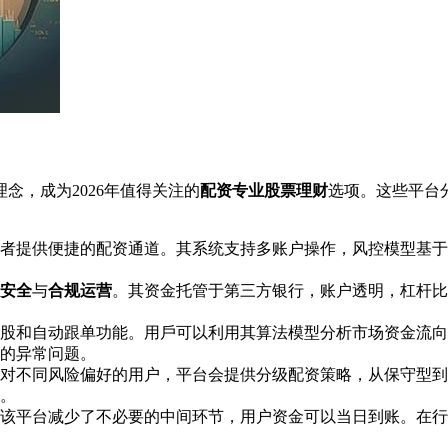
念，成为2026年值得关注的
配资专业股票理财
选项。这些平台
者提供便捷的配资通道。其系统支持多账户操作，风控模型基于
安全
与
合规运营
。其资金托管于第三方银行，账户透明，杠杆比
股和自动跟单功能。用戶可以利用其算法模型分析市场资金流向
的异常问题。
对不同风险偏好的用户，平台会提供分级配资策略，从保守型到
。
该平台减少了不必要的中间环节，用户资金可以当日到账。在行