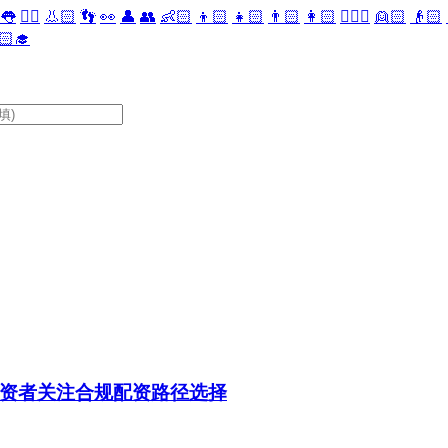
👅
👂🏻
👃🏻
👣
👀
👤
👥
👶🏻
👦🏻
👧🏻
👨🏻
👩🏻
👱🏻‍♀️
👱🏻
👴🏻
🏻‍🎓
投资者关注合规配资路径选择