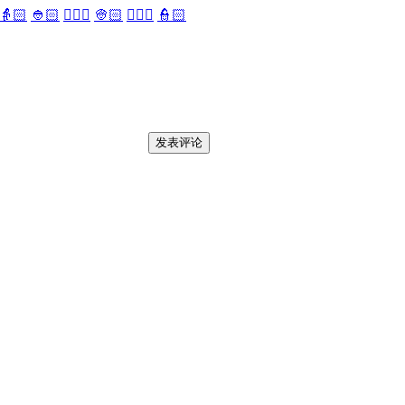
👵🏻
👲🏻
👳🏻‍♀️
👳🏻
👮🏻‍♀️
👮🏻