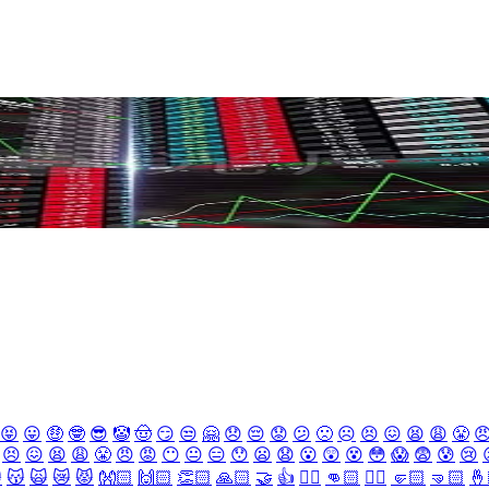
😝
😛
🤑
🤓
😎
🤡
🤠
😏
😒
🤗
😞
😔
😟
😕
🙁
☹️
😣
😖
😫
😩
😤

😣
😖
😫
😩
😤
😠
😡
😶
😐
😑
😯
😦
😧
😮
😲
😵
😳
😱
😨
😰
😢

😽
🙀
😿
😾
👐🏻
🙌🏻
👏🏻
🙏🏻
🤝
👍
👎🏻
👊🏻
✊🏻
🤛🏻
🤜🏻
🤞