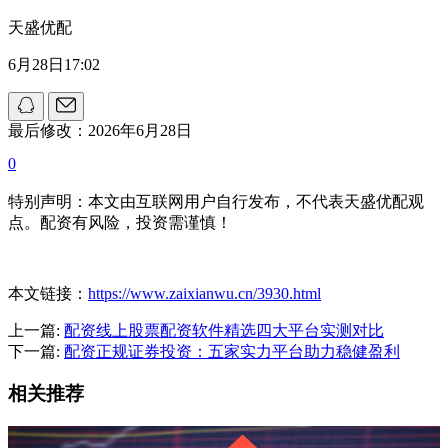
天盛优配
6月28日17:02
最后修改：2026年6月28日
0
特别声明：本文由互联网用户自行发布，不代表天盛优配观
点。配资有风险，投资需谨慎！
本文链接：
https://www.zaixianwu.cn/3930.html
上一篇:
配资线上股票配资软件精选四大平台实测对比
下一篇:
配资正规证券投资：五家实力平台助力稳健盈利
相关推荐