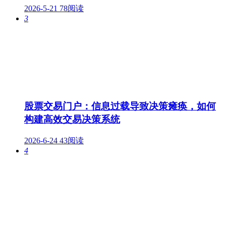
2026-5-21
78阅读
3
股票交易门户：信息过载导致决策瘫痪，如何
构建高效交易决策系统
2026-6-24
43阅读
4