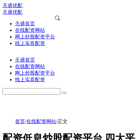
天盛优配
天盛优配
天盛首页
在线配资网站
网上炒股配资平台
线上实盘配资
天盛首页
在线配资网站
网上炒股配资平台
线上实盘配资
首页
/
在线配资网站
/
正文
配资低息炒股配资平台 四大平