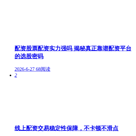
配资股票配资实力强吗 揭秘真正靠谱配资平台
的选股密码
2026-6-27
68阅读
2
线上配资交易稳定性保障，不卡顿不滑点