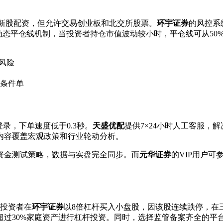
和新股配资，但允许交易创业板和北交所股票。
环宇证券
的风控系
动态平仓线机制，当投资者持仓市值波动较小时，平仓线可从50%
风险
格条件单
登录，下单速度低于0.3秒。
天盛优配
提供7×24小时人工客服，
内容覆盖宏观政策和行业轮动分析。
资金测试策略，数据与实盘完全同步。而
元华证券
的VIP用户
某投资者在
环宇证券
以8倍杠杆买入小盘股，因该股连续跌停，在
过30%家庭资产进行杠杆投资。同时，选择监管备案齐全的平