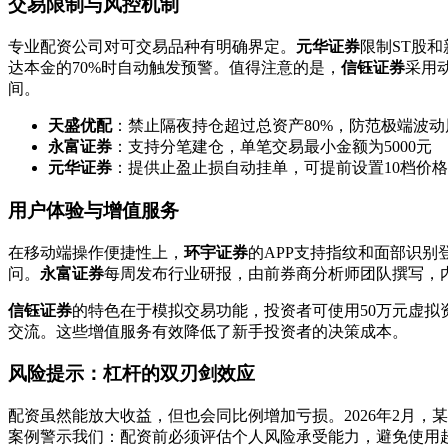
交易限制与风控机制
专业配资公司对可交易品种有明确界定。
元华证券
限制ST股
达本金的70%时自动触发预警。值得注意的是，
信钰证券
采用
间。
天盛优配
：禁止隔夜持仓超过总资产80%，防范极端波动
永富证券
：支持分笔建仓，单笔交易最小金额为5000元
元华证券
：提供止盈止损自动挂单，可提前设置10档价
用户体验与增值服务
在移动端操作便捷性上，
环宇证券
的APP支持指纹和面部识别
问。
永富证券
每周发布行业研报，由前券商分析师团队撰写，
信钰证券
的特色在于模拟交易功能，投资者可使用50万元虚拟
交流。这些增值服务有效降低了新手投资者的决策成本。
风险提示：杠杆的双刃剑效应
配资虽然能放大收益，但也会同比例增加亏损。2026年2月，
案例警示我们：配资前必须评估个人风险承受能力，避免使用超