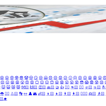
😝
😛
🤑
🤓
😎
🤡
🤠
😏
😒
🤗
😞
😔
😟
😕
🙁
☹️
😣
😖
😫
😩
😤

😣
😖
😫
😩
😤
😠
😡
😶
😐
😑
😯
😦
😧
😮
😲
😵
😳
😱
😨
😰
😢

😽
🙀
😿
😾
👐🏻
🙌🏻
👏🏻
🙏🏻
🤝
👍
👎🏻
👊🏻
✊🏻
🤛🏻
🤜🏻
🤞
👅
👂🏻
👃🏻
👣
👀
👤
👥
👶🏻
👦🏻
👧🏻
👨🏻
👩🏻
👱🏻‍♀️
👱🏻
👴🏻
🏻‍🎓