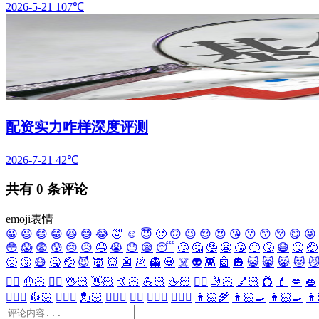
2026-5-21
107℃
配资实力咋样深度评测
2026-7-21
42℃
共有
0
条评论
emoji表情
😀
😃
😄
😁
😆
😅
😂
🤣
☺️
😇
🙂
🙃
😉
😌
😍
😘
😗
😙
😚
😋
😜
😳
😱
😨
😰
😢
😥
🤤
😭
😓
😪
😴
🙄
🤔
🤥
😬
🤐
🤢
🤧
😷
🤒
🤕
🤢
🤧
😷
🤒
🤕
😈
👿
👹
👺
💩
👻
💀
☠️
👽
👾
🤖
🎃
😺
😸
😹
😻

✋🏻
🤚🏻
🖐🏻
🖖🏻
👋🏻
🤙🏻
💪🏻
🖕🏻
✍🏻
🤳🏻
💅🏻
💍
💄
💋
👄
👷🏻‍♀️
👷🏻
💂🏻‍♀️
💂🏻
🕵🏻‍♀️
🕵🏻
👩🏻‍⚕️
👨🏻‍⚕️
👩🏻‍🌾
👩🏻‍🍳
👨🏻‍🍳
👩