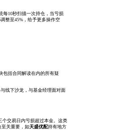
统每10秒扫描一次持仓，当亏损
调整至45%，给予更多操作空
解决包括合同解读在内的所有疑
可参与线下沙龙，与基金经理面对面
三个交易日内亏损超过本金。这类
台至关重要，如
天盛优配
持有地方