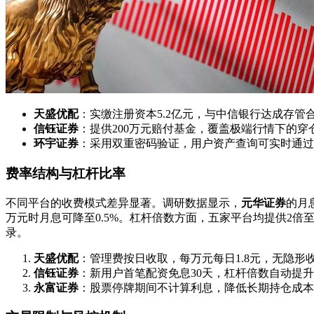
天盛优配
：实缴注册资本5.2亿元，与中信银行达成存管
信钰证券
：提供200万元赔付基金，覆盖极端行情下的穿
环宇证券
：采用双重密码验证，用户资产查询可实时通过
费率结构与杠杆比率
不同平台的收费模式差异显著。调研数据显示，
元华证券
的月
万元时月息可降至0.5%。杠杆倍数方面，五家平台均提供2倍至
录。
天盛优配
：管理费按日收取，每万元每日1.8元，无隐形
信钰证券
：新用户首笔配资免息30天，杠杆倍数自动提升
永富证券
：股票停牌期间不计算利息，降低长期持仓成本