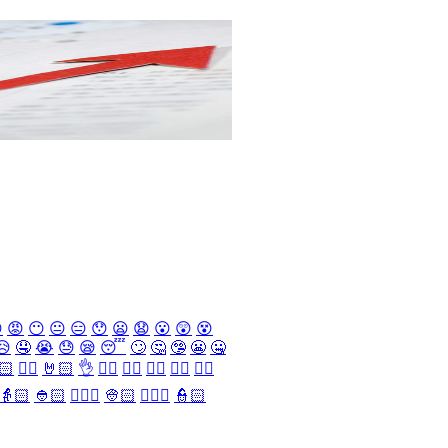

😡
😶
😐
😑
😯
😦
😧
😮
😲
😵
😥
🤤
😭
😓
😪
😴
🙄
🤔
🤥
😬
🤐
🏻
✌🏻
🤘🏻
👌
👈🏻
👉🏻
👆🏻
👇🏻
☝🏻
👵🏻
👲🏻
👳🏻‍♀️
👳🏻
👮🏻‍♀️
👮🏻