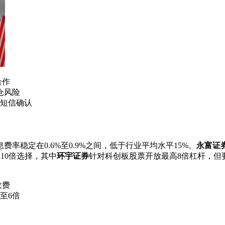
合作
仓风险
短信确认
息费率稳定在0.6%至0.9%之间，低于行业平均水平15%。
永富证
10倍选择，其中
环宇证券
针对科创板股票开放最高8倍杠杆，但
收费
至6倍