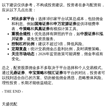
以下建议仅供参考，不构成投资建议。投资者在参与配资前，
应从以下几点出发：
对比多家平台：
选择3到5家平台试算总成本，包括佣金
和利息。例如
国海证券
和
申万宏源证券
提供详细费率
表，
牛策略
和
凤凰证券
有模拟计算工具。
重视合规性：
优先选择有牌照的平台，如
中股证券
和
泓
川证券
，避免无资质服务。
控制杠杆比例：
建议不超过5倍，降低风险。
定期复盘：
统计交易佣金占盈利比例，及时调整策略。
关注市场动态：
2026年监管政策可能调整，佣金率或有
变化。
总之，配资股票佣金多不多取决于平台选择和个人交易模式。
通过
元鼎证券
、
申宝策略
和
恒汇证券
等平台的对比，投资者可
以找到适合自己的方案。切勿被低佣金诱惑，忽略整体风险。
理性投资，长期才能收益稳定。
- THE END -
天盛优配