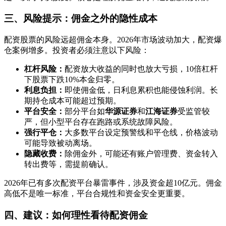
三、风险提示：佣金之外的隐性成本
配资股票的风险远超佣金本身。2026年市场波动加大，配资爆
仓案例增多。投资者必须注意以下风险：
杠杆风险：
配资放大收益的同时也放大亏损，10倍杠杆
下股票下跌10%本金归零。
利息负担：
即使佣金低，日利息累积也能侵蚀利润。长
期持仓成本可能超过预期。
平台安全：
部分平台如
华源证券
和
江海证券
受监管较
严，但小型平台存在跑路或系统故障风险。
强行平仓：
大多数平台设定预警线和平仓线，价格波动
可能导致被动离场。
隐藏收费：
除佣金外，可能还有账户管理费、资金转入
转出费等，需提前确认。
2026年已有多次配资平台暴雷事件，涉及资金超10亿元。佣金
高低不是唯一标准，平台合规性和资金安全更重要。
四、建议：如何理性看待配资佣金