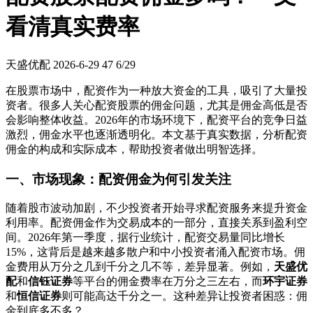
看清真实费率
天盛优配
2026-6-29
47
6/29
在股票市场中，配资作为一种放大资金的工具，吸引了大量投
资者。很多人关心配资股票的佣金问题，尤其是佣金高低是否
会影响整体收益。2026年的市场环境下，配资平台的竞争日益
激烈，佣金水平也逐渐透明化。本文基于真实数据，分析配资
佣金的构成和实际成本，帮助投资者做出明智选择。
一、市场现象：配资佣金为何引发关注
随着股市波动加剧，不少投资者开始寻求配资服务来提升资金
利用率。配资佣金作为交易成本的一部分，直接关系到盈利空
间。2026年第一季度，据行业统计，配资交易量同比增长
15%，这背后是越来越多散户和中小投资者涌入配资市场。佣
金费用从万分之几到千分之几不等，差异显著。例如，
天盛优
配
和
信钰证券
等平台的佣金费率在万分之三左右，而
环宇证券
和
恒信证券
则可能高达千分之一。这种差异让投资者困惑：佣
金到底多不多？