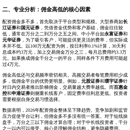
二、专业分析：佣金高低的核心因素
配资佣金多不多，首先取决于平台类型和规模。大型券商如
长
江证券
和
国元证券
，凭借资金优势和客户基础，佣金往往较
低，通常在万分之二到万分之五之间。中小平台如
永富证券
和
元华证券
，为了吸引客户，可能提供更灵活的费率，但实际成
本并不低。以100万元配资为例，按日利率0.1%计算，30天利
息成本约3万元，加上交易佣金万分之三，每月总费用约3.3万
元。如果换成佣金千分之一的平台，同样条件下月费用可能超
过4万元。
佣金高低还与交易频率密切相关。高频交易者每笔费用积少成
多，低佣金平台的优势更明显。例如，
元股证券
和
環宇证券
针
对日内交易者推出阶梯佣金，交易量越大费率越低。而
百惠金
控
和
申港证券
则侧重长线客户，固定费率但利息更低。投资者
需要根据自身交易习惯选择。
数据表明，2026年配资佣金整体呈下降趋势。竞争加剧和监管
压力促使平台让利，但佣金多不多没有统一答案。对于短线操
盘手，万分之三以下佣金才算合理；对于中长线投资者，千分
之一以内可以接受。核心是理解佣金结构，避免隐藏费用。