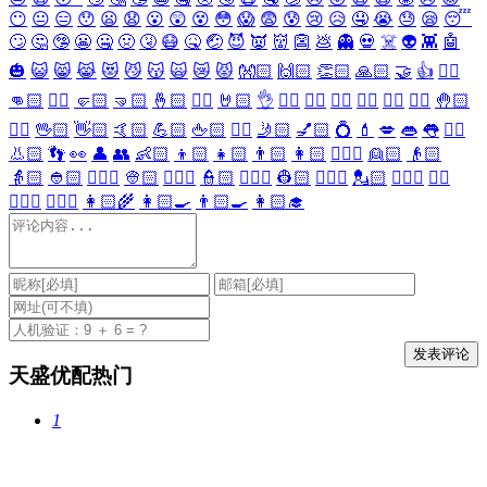
😶
😐
😑
😯
😦
😧
😮
😲
😵
😳
😱
😨
😰
😢
😥
🤤
😭
😓
😪
😴
🙄
🤔
🤥
😬
🤐
🤢
🤧
😷
🤒
🤕
😈
👿
👹
👺
💩
👻
💀
☠️
👽
👾
🤖
🎃
😺
😸
😹
😻
😼
😽
🙀
😿
😾
👐🏻
🙌🏻
👏🏻
🙏🏻
🤝
👍
👎🏻
👊🏻
✊🏻
🤛🏻
🤜🏻
🤞🏻
✌🏻
🤘🏻
👌
👈🏻
👉🏻
👆🏻
👇🏻
☝🏻
✋🏻
🤚🏻
🖐🏻
🖖🏻
👋🏻
🤙🏻
💪🏻
🖕🏻
✍🏻
🤳🏻
💅🏻
💍
💄
💋
👄
👅
👂🏻
👃🏻
👣
👀
👤
👥
👶🏻
👦🏻
👧🏻
👨🏻
👩🏻
👱🏻‍♀️
👱🏻
👴🏻
👵🏻
👲🏻
👳🏻‍♀️
👳🏻
👮🏻‍♀️
👮🏻
👷🏻‍♀️
👷🏻
💂🏻‍♀️
💂🏻
🕵🏻‍♀️
🕵🏻
👩🏻‍⚕️
👨🏻‍⚕️
👩🏻‍🌾
👩🏻‍🍳
👨🏻‍🍳
👩🏻‍🎓
天盛优配热门
1