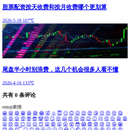
股票配资按天收费和按月收费哪个更划算
2026-5-18
107℃
尾盘半小时别浪费，这几个机会很多人看不懂
2026-4-16
133℃
共有
0
条评论
emoji表情
😀
😃
😄
😁
😆
😅
😂
🤣
☺️
😇
🙂
🙃
😉
😌
😍
😘
😗
😙
😚
😋
😜
😝
😛
🤑
🤓
😎
🤡
🤠
😏
😒
🤗
😞
😔
😟
😕
🙁
☹️
😣
😖
😫
😩
😤
😠
😡
😶
😐
😑
😯
😦
😧
😮
😲
😵
😳
😱
😨
😰
😢
😥
🤤
😭
😓
😪
😴
🙄
🤔
🤥
😬
🤐
🤢
🤧
😷
🤒
🤕
😣
😖
😫
😩
😤
😠
😡