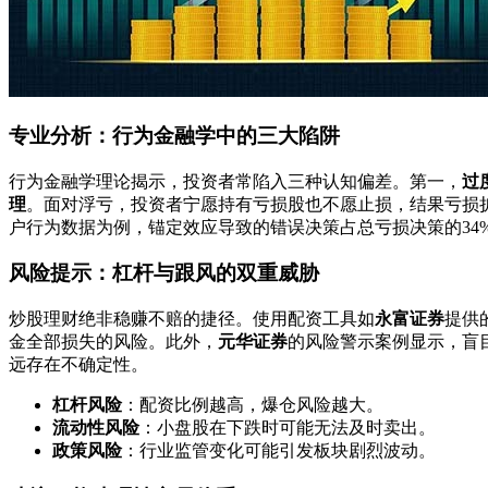
专业分析：行为金融学中的三大陷阱
行为金融学理论揭示，投资者常陷入三种认知偏差。第一，
过
理
。面对浮亏，投资者宁愿持有亏损股也不愿止损，结果亏损
户行为数据为例，锚定效应导致的错误决策占总亏损决策的34
风险提示：杠杆与跟风的双重威胁
炒股理财绝非稳赚不赔的捷径。使用配资工具如
永富证券
提供
金全部损失的风险。此外，
元华证券
的风险警示案例显示，盲目
远存在不确定性。
杠杆风险
：配资比例越高，爆仓风险越大。
流动性风险
：小盘股在下跌时可能无法及时卖出。
政策风险
：行业监管变化可能引发板块剧烈波动。