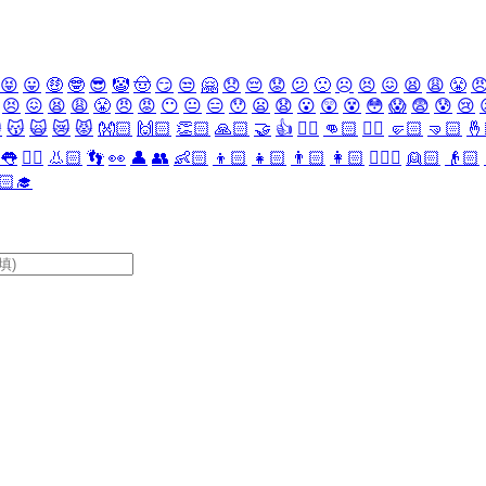
😝
😛
🤑
🤓
😎
🤡
🤠
😏
😒
🤗
😞
😔
😟
😕
🙁
☹️
😣
😖
😫
😩
😤

😣
😖
😫
😩
😤
😠
😡
😶
😐
😑
😯
😦
😧
😮
😲
😵
😳
😱
😨
😰
😢

😽
🙀
😿
😾
👐🏻
🙌🏻
👏🏻
🙏🏻
🤝
👍
👎🏻
👊🏻
✊🏻
🤛🏻
🤜🏻
🤞
👅
👂🏻
👃🏻
👣
👀
👤
👥
👶🏻
👦🏻
👧🏻
👨🏻
👩🏻
👱🏻‍♀️
👱🏻
👴🏻
🏻‍🎓