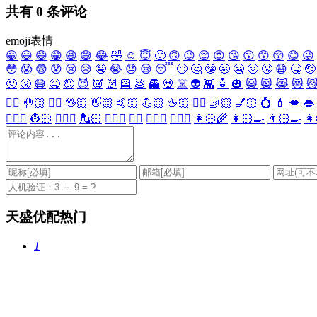
共有
0
条评论
emoji表情
😀
😃
😄
😁
😆
😅
😂
🤣
☺️
😇
🙂
🙃
😉
😌
😍
😘
😗
😙
😚
😋
😜
😳
😱
😨
😰
😢
😥
🤤
😭
😓
😪
😴
🙄
🤔
🤥
😬
🤐
🤢
🤧
😷
🤒
🤕
🤢
🤧
😷
🤒
🤕
😈
👿
👹
👺
💩
👻
💀
☠️
👽
👾
🤖
🎃
😺
😸
😹
😻

✋🏻
🤚🏻
🖐🏻
🖖🏻
👋🏻
🤙🏻
💪🏻
🖕🏻
✍🏻
🤳🏻
💅🏻
💍
💄
💋
👄
👷🏻‍♀️
👷🏻
💂🏻‍♀️
💂🏻
🕵🏻‍♀️
🕵🏻
👩🏻‍⚕️
👨🏻‍⚕️
👩🏻‍🌾
👩🏻‍🍳
👨🏻‍🍳
👩
天盛优配热门
1