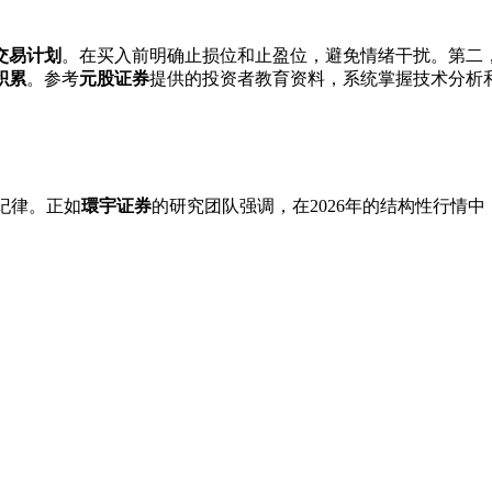
交易计划
。在买入前明确止损位和止盈位，避免情绪干扰。第二
积累
。参考
元股证券
提供的投资者教育资料，系统掌握技术分析
纪律。正如
環宇证券
的研究团队强调，在2026年的结构性行情