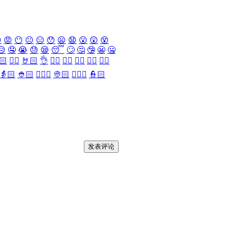

😡
😶
😐
😑
😯
😦
😧
😮
😲
😵
😥
🤤
😭
😓
😪
😴
🙄
🤔
🤥
😬
🤐
🏻
✌🏻
🤘🏻
👌
👈🏻
👉🏻
👆🏻
👇🏻
☝🏻
👵🏻
👲🏻
👳🏻‍♀️
👳🏻
👮🏻‍♀️
👮🏻