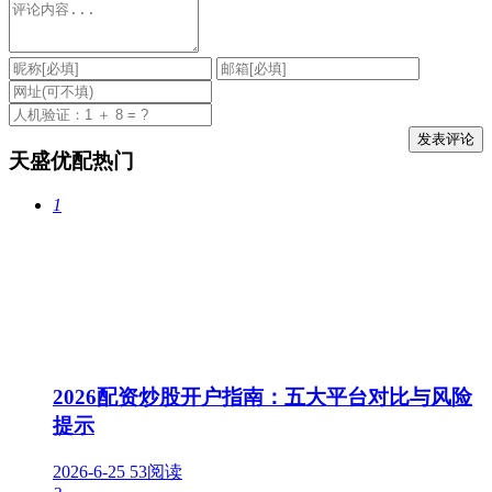
天盛优配热门
1
2026配资炒股开户指南：五大平台对比与风险
提示
2026-6-25
53阅读