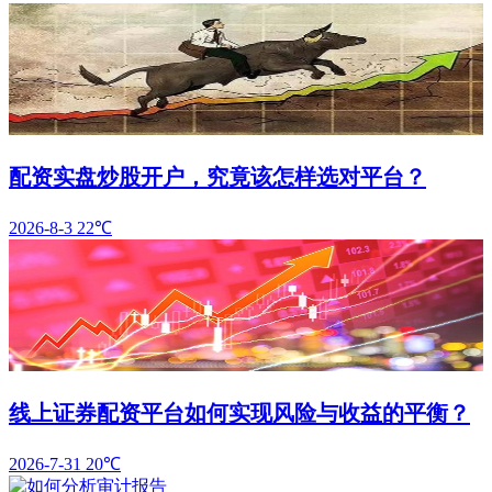
配资实盘炒股开户，究竟该怎样选对平台？
2026-8-3
22℃
线上证券配资平台如何实现风险与收益的平衡？
2026-7-31
20℃