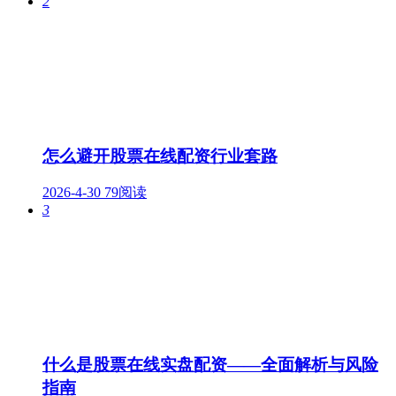
2
怎么避开股票在线配资行业套路
2026-4-30
79阅读
3
什么是股票在线实盘配资——全面解析与风险
指南