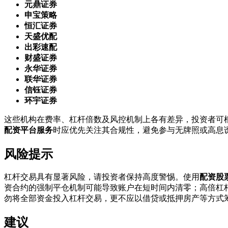
元鼎证券
申宝策略
恒汇证券
天盛优配
出彩速配
财盛证券
永华证券
联华证券
信钰证券
环宇证券
这些机构在费率、杠杆倍数及风控机制上各有差异，投资者可
配资平台服务
时应优先关注其合规性，避免参与无牌照或高息
风险提示
杠杆交易具有显著风险，请投资者保持高度警惕。使用
配资股
资合约的强制平仓机制可能导致账户在短时间内清零；高倍杠
勿将全部资金投入杠杆交易，更不应以借贷或抵押房产等方式
建议