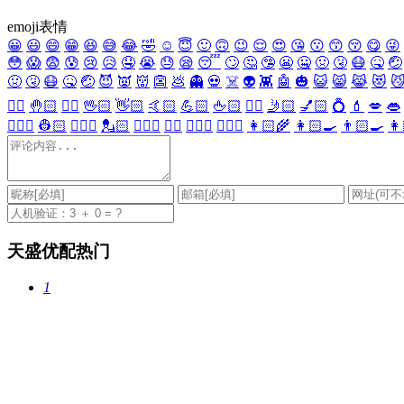
emoji表情
😀
😃
😄
😁
😆
😅
😂
🤣
☺️
😇
🙂
🙃
😉
😌
😍
😘
😗
😙
😚
😋
😜
😳
😱
😨
😰
😢
😥
🤤
😭
😓
😪
😴
🙄
🤔
🤥
😬
🤐
🤢
🤧
😷
🤒
🤕
🤢
🤧
😷
🤒
🤕
😈
👿
👹
👺
💩
👻
💀
☠️
👽
👾
🤖
🎃
😺
😸
😹
😻

✋🏻
🤚🏻
🖐🏻
🖖🏻
👋🏻
🤙🏻
💪🏻
🖕🏻
✍🏻
🤳🏻
💅🏻
💍
💄
💋
👄
👷🏻‍♀️
👷🏻
💂🏻‍♀️
💂🏻
🕵🏻‍♀️
🕵🏻
👩🏻‍⚕️
👨🏻‍⚕️
👩🏻‍🌾
👩🏻‍🍳
👨🏻‍🍳
👩
天盛优配热门
1