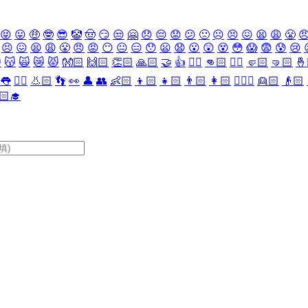
😝
😛
🤑
🤓
😎
🤡
🤠
😏
😒
🤗
😞
😔
😟
😕
🙁
☹️
😣
😖
😫
😩
😤

😣
😖
😫
😩
😤
😠
😡
😶
😐
😑
😯
😦
😧
😮
😲
😵
😳
😱
😨
😰
😢

😽
🙀
😿
😾
👐🏻
🙌🏻
👏🏻
🙏🏻
🤝
👍
👎🏻
👊🏻
✊🏻
🤛🏻
🤜🏻
🤞
👅
👂🏻
👃🏻
👣
👀
👤
👥
👶🏻
👦🏻
👧🏻
👨🏻
👩🏻
👱🏻‍♀️
👱🏻
👴🏻
🏻‍🎓