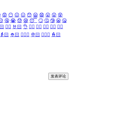

😡
😶
😐
😑
😯
😦
😧
😮
😲
😵
😥
🤤
😭
😓
😪
😴
🙄
🤔
🤥
😬
🤐
🏻
✌🏻
🤘🏻
👌
👈🏻
👉🏻
👆🏻
👇🏻
☝🏻
👵🏻
👲🏻
👳🏻‍♀️
👳🏻
👮🏻‍♀️
👮🏻