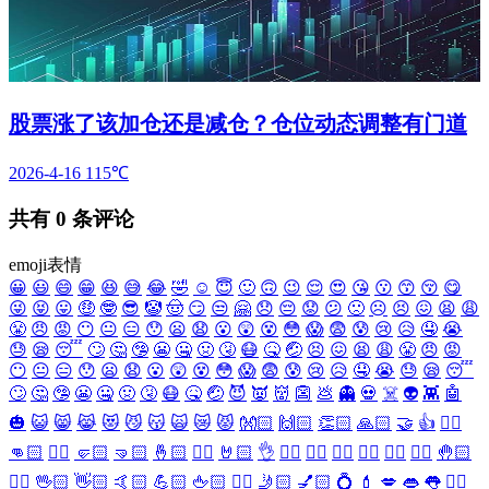
股票涨了该加仓还是减仓？仓位动态调整有门道
2026-4-16
115℃
共有
0
条评论
emoji表情
😀
😃
😄
😁
😆
😅
😂
🤣
☺️
😇
🙂
🙃
😉
😌
😍
😘
😗
😙
😚
😋
😜
😝
😛
🤑
🤓
😎
🤡
🤠
😏
😒
🤗
😞
😔
😟
😕
🙁
☹️
😣
😖
😫
😩
😤
😠
😡
😶
😐
😑
😯
😦
😧
😮
😲
😵
😳
😱
😨
😰
😢
😥
🤤
😭
😓
😪
😴
🙄
🤔
🤥
😬
🤐
🤢
🤧
😷
🤒
🤕
😣
😖
😫
😩
😤
😠
😡
😶
😐
😑
😯
😦
😧
😮
😲
😵
😳
😱
😨
😰
😢
😥
🤤
😭
😓
😪
😴
🙄
🤔
🤥
😬
🤐
🤢
🤧
😷
🤒
🤕
😈
👿
👹
👺
💩
👻
💀
☠️
👽
👾
🤖
🎃
😺
😸
😹
😻
😼
😽
🙀
😿
😾
👐🏻
🙌🏻
👏🏻
🙏🏻
🤝
👍
👎🏻
👊🏻
✊🏻
🤛🏻
🤜🏻
🤞🏻
✌🏻
🤘🏻
👌
👈🏻
👉🏻
👆🏻
👇🏻
☝🏻
✋🏻
🤚🏻
🖐🏻
🖖🏻
👋🏻
🤙🏻
💪🏻
🖕🏻
✍🏻
🤳🏻
💅🏻
💍
💄
💋
👄
👅
👂🏻