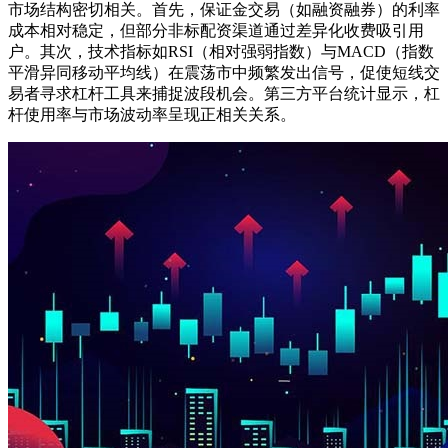
市场结构密切相关。首先，保证金交易（如融资融券）的利率
成本相对稳定，但部分非标配资渠道通过差异化收费吸引用
户。其次，技术指标如RSI（相对强弱指数）与MACD（指数
平滑异同移动平均线）在震荡市中频繁发出信号，促使短线交
易者寻求杠杆工具来捕捉波段机会。第三方平台统计显示，杠
杆使用率与市场波动率呈现正相关关系。