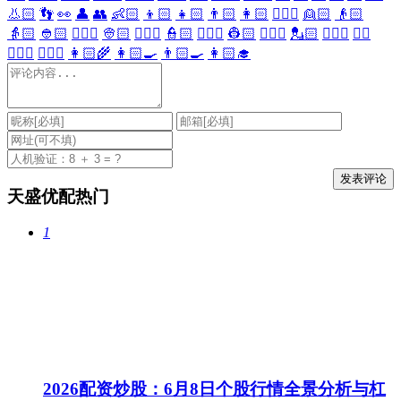
👃🏻
👣
👀
👤
👥
👶🏻
👦🏻
👧🏻
👨🏻
👩🏻
👱🏻‍♀️
👱🏻
👴🏻
👵🏻
👲🏻
👳🏻‍♀️
👳🏻
👮🏻‍♀️
👮🏻
👷🏻‍♀️
👷🏻
💂🏻‍♀️
💂🏻
🕵🏻‍♀️
🕵🏻
👩🏻‍⚕️
👨🏻‍⚕️
👩🏻‍🌾
👩🏻‍🍳
👨🏻‍🍳
👩🏻‍🎓
天盛优配热门
1
2026配资炒股：6月8日个股行情全景分析与杠