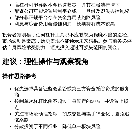
高杠杆可能导致本金迅速归零，尤其在极端行情下
配资公司可能设置强制平仓线，一旦触及即失去控制权
部分非正规平台存在资金挪用或跑路风险
利息与综合费用会侵蚀利润，长期持有成本较高
投资者需明确，任何杠杆工具都不应被视为稳赚不赔的途径。
市场波动是常态，历史表现不能预示未来结果。参与前务必评
估自身风险承受能力，避免投入超过可损失范围的资金。
建议：理性操作与观察视角
操作思路参考
优先选择具备证监会监管或第三方资金托管资质的服务
商
控制单次杠杆比例不超过自身资产的50%，并设置止损
点
关注市场流动性指标，如成交量与换手率变化，避免追
涨杀跌
分散投资于不同行业，降低单一板块风险