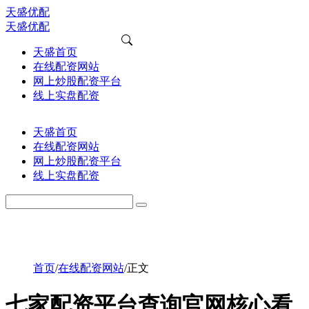
天盛优配
天盛优配
天盛首页
在线配资网站
网上炒股配资平台
线上实盘配资
天盛首页
在线配资网站
网上炒股配资平台
线上实盘配资
首页
/
在线配资网站
/
正文
七家配资平台查询官网核心看