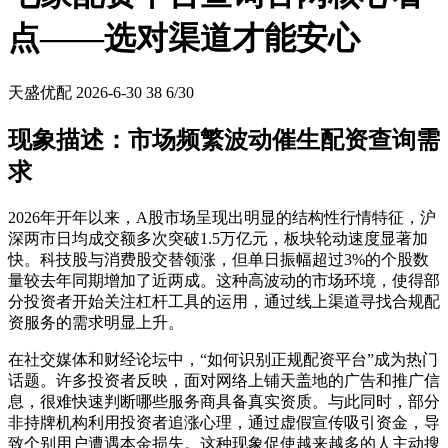
点——选对渠道才能安心
天盛优配
2026-6-30
38
6/30
现象描述：市场频繁波动催生配资查询需
求
2026年开年以来，A股市场呈现出明显的结构性行情特征，沪
深两市日均成交额多次突破1.5万亿元，板块轮动速度显著加
快。科技股与消费股交替领涨，但单日振幅超过3%的个股数
量较去年同期增加了近两成。这种高波动的市场环境，使得部
分投资者开始关注杠杆工具的运用，通过线上渠道寻找合规配
资服务的需求明显上升。
在社交媒体和财经论坛中，“如何识别正规配资平台”成为热门
话题。许多投资者反映，面对网络上铺天盖地的广告和推广信
息，很难快速判断哪些服务商具备真实资质。与此同时，部分
非持牌机构利用投资者追涨心理，通过虚假宣传吸引资金，导
致个别用户遭遇本金损失。这种现象促使越来越多的人主动搜