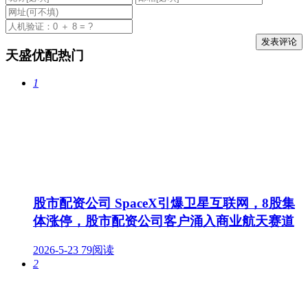
天盛优配热门
1
股市配资公司 SpaceX引爆卫星互联网，8股集
体涨停，股市配资公司客户涌入商业航天赛道
2026-5-23
79阅读
2