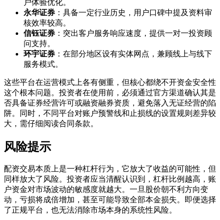
户体验优化。
永华证券
：具备一定行业历史，用户口碑中提及资料审
核效率较高。
信钰证券
：突出客户服务响应速度，提供一对一投资顾
问支持。
环宇证券
：在部分地区设有实体网点，兼顾线上与线下
服务模式。
这些平台在运营模式上各有侧重，但核心都绕不开资金安全性
这个根本问题。投资者在使用前，必须通过官方渠道确认其是
否具备证券经营许可或融资融券资质，避免落入无证经营的陷
阱。同时，不同平台对账户预警线和止损线的设置规则差异较
大，需仔细阅读合同条款。
风险提示
配资交易本质上是一种杠杆行为，它放大了收益的可能性，但
同样放大了风险。投资者应当清醒认识到，杠杆比例越高，账
户资金对市场波动的敏感度就越大。一旦股价朝不利方向变
动，亏损将成倍增加，甚至可能导致全部本金损失。即便选择
了正规平台，也无法消除市场本身的系统性风险。