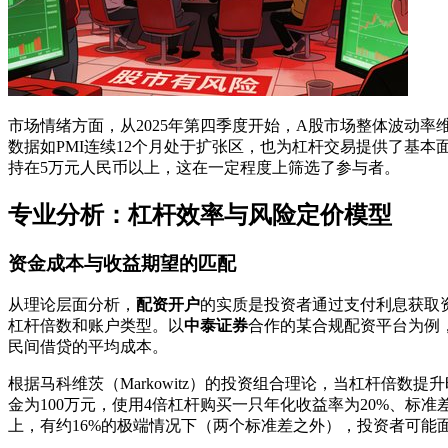
市场情绪方面，从2025年第四季度开始，A股市场整体波动率
数据如PMI连续12个月处于扩张区，也为杠杆交易提供了基本
持在5万元人民币以上，这在一定程度上筛选了参与者。
专业分析：杠杆效率与风险定价模型
资金成本与收益期望的匹配
从理论层面分析，
配资开户
的实质是投资者通过支付利息获取资
杠杆倍数和账户类型。以
中泰证券
合作的某合规配资平台为例，
民间借贷的平均成本。
根据马科维茨（Markowitz）的投资组合理论，当杠杆倍
金为100万元，使用4倍杠杆购买一只年化收益率为20%、标准
上，有约16%的极端情况下（两个标准差之外），投资者可能面