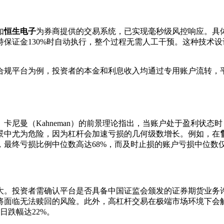
如
恒生电子
为券商提供的交易系统，已实现毫秒级风控响应。具
保证金130%时自动执行，整个过程无需人工干预。这种技术
合规平台为例，投资者的本金和利息收入均通过专用账户流转，
卡尼曼（Kahneman）的前景理论指出，当账户处于盈利状态
景中尤为危险，因为杠杆会加速亏损的几何级数增长。例如，在
最终亏损比例中位数高达68%，而及时止损的账户亏损中位数仅
大。投资者需确认平台是否具备中国证监会颁发的证券期货业务
面临无法赎回的风险。此外，高杠杆交易在极端市场环境下会触发
日跌幅达22%。