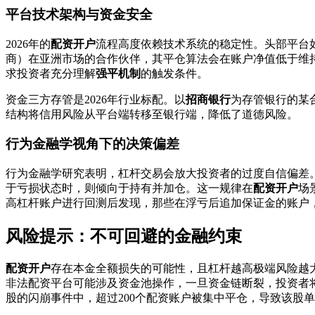
平台技术架构与资金安全
2026年的
配资开户
流程高度依赖技术系统的稳定性。头部平台
商）在亚洲市场的合作伙伴，其平仓算法会在账户净值低于维持
求投资者充分理解
强平机制
的触发条件。
资金三方存管是2026年行业标配。以
招商银行
为存管银行的某
结构将信用风险从平台端转移至银行端，降低了道德风险。
行为金融学视角下的决策偏差
行为金融学研究表明，杠杆交易会放大投资者的过度自信偏差。
于亏损状态时，则倾向于持有并加仓。这一规律在
配资开户
场
高杠杆账户进行回测后发现，那些在浮亏后追加保证金的账户，
风险提示：不可回避的金融约束
配资开户
存在本金全额损失的可能性，且杠杆越高极端风险越
非法配资平台可能涉及资金池操作，一旦资金链断裂，投资者将
股的闪崩事件中，超过200个配资账户被集中平仓，导致该股单