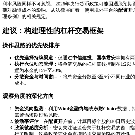
利率风险同样不可忽视。2026年央行货币政策可能因通胀预
期对融资成本的影响。从法律层面看，使用境外平台的
配资开
理条例》的相关规定。
建议：构建理性的杠杆交易框架
操作思路的优先级排序
优先选择持牌渠道
：仅通过
中信建投
、
国泰君安
等拥有两
执行仓位动态管理
：将单笔交易的杠杆倍数控制在1:2
置为本金的15%至20%。
分散资金与时间窗口
：将总资金分散至3至5个不同行业
成本。
观察角度的深化方向
资金流向监测
：利用
Wind金融终端
或
东财Choice
数据，
需警惕短期过热风险。
波动率评估
：在
配资开户
前，计算目标个股的30日历史波
政策敏感度分析
：密切关注证监会关于杠杆交易的窗口指
行了限制，这类政策变化会直接影响交易策略的有效性。