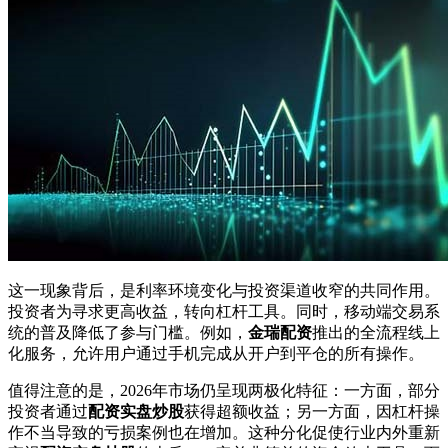
这一现象背后，是利率环境变化与投资渠道收窄的共同作用。
投资者为寻求更高收益，转向杠杆工具。同时，移动端交易系
统的普及降低了参与门槛。例如，
金瑞配资
推出的全流程线上
化服务，允许用户通过手机完成从开户到平仓的所有操作。
值得注意的是，2026年市场仍呈现两极化特征：一方面，部分
投资者通过
配资实盘炒股
获得超额收益；另一方面，因杠杆操
作不当导致的亏损案例也在增加。这种分化促使行业内外重新