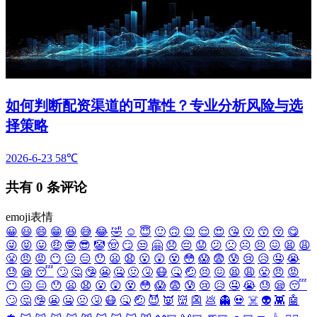
如何判断配资渠道的可靠性？专业分析风险与选
择策略
2026-6-23
58℃
共有
0
条评论
emoji表情
😀
😃
😄
😁
😆
😅
😂
🤣
☺️
😇
🙂
🙃
😉
😌
😍
😘
😗
😙
😚
😋
😜
😝
😛
🤑
🤓
😎
🤡
🤠
😏
😒
🤗
😞
😔
😟
😕
🙁
☹️
😣
😖
😫
😩
😤
😠
😡
😶
😐
😑
😯
😦
😧
😮
😲
😵
😳
😱
😨
😰
😢
😥
🤤
😭
😓
😪
😴
🙄
🤔
🤥
😬
🤐
🤢
🤧
😷
🤒
🤕
😣
😖
😫
😩
😤
😠
😡
😶
😐
😑
😯
😦
😧
😮
😲
😵
😳
😱
😨
😰
😢
😥
🤤
😭
😓
😪
😴
🙄
🤔
🤥
😬
🤐
🤢
🤧
😷
🤒
🤕
😈
👿
👹
👺
💩
👻
💀
☠️
👽
👾
🤖