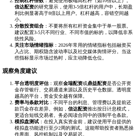
控制杠杆倍数
：避免使用极端高杠杆（如10倍以上）。
信达配资
的研究显示，使用3-5倍杠杆的用户中，长期盈
利比例显著高于8倍以上用户。杠杆越高，容错空间越
小。
分散投资组合
：不要将所有杠杆资金集中于单一股票。
建议配置3-5只不同行业、不同市值的标的，以降低非系
统性风险。
关注市场情绪指标
：2026年常用的情绪指标包括融资买
入占比、期权隐含波动率以及社交媒体舆情评分。当这
些指标显示市场过热时，应主动降低仓位。
观察角度建议
平台透明度评估
：观察
金瑞配资
或
鼎益配资
是否公开资
金存管银行、交易通道来源以及历史平仓数据。透明度
越高的平台，资金安全越有保障。
费率与条款对比
：不同平台的利息、管理费以及提前还
款罚金存在差异。例如，
信达配资
推出按日计息模式，
更适合短线交易者。务必阅读合同中的强制平仓条款。
模拟盘测试
：在投入真实资金前，建议使用平台提供的
模拟盘功能进行至少2周的测试。这能帮助投资者熟悉操
作界面、风控机制以及交易延迟。