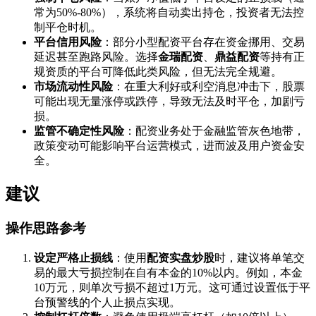
常为50%-80%），系统将自动卖出持仓，投资者无法控
制平仓时机。
平台信用风险
：部分小型配资平台存在资金挪用、交易
延迟甚至跑路风险。选择
金瑞配资
、
鼎益配资
等持有正
规资质的平台可降低此类风险，但无法完全规避。
市场流动性风险
：在重大利好或利空消息冲击下，股票
可能出现无量涨停或跌停，导致无法及时平仓，加剧亏
损。
监管不确定性风险
：配资业务处于金融监管灰色地带，
政策变动可能影响平台运营模式，进而波及用户资金安
全。
建议
操作思路参考
设定严格止损线
：使用
配资实盘炒股
时，建议将单笔交
易的最大亏损控制在自有本金的10%以内。例如，本金
10万元，则单次亏损不超过1万元。这可通过设置低于平
台预警线的个人止损点实现。