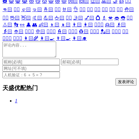
🎃
😺
😸
😹
😻
😼
😽
🙀
😿
😾
👐🏻
🙌🏻
👏🏻
🙏🏻
🤝
👍
👎🏻
👊🏻
✊🏻
🤛🏻
🤜🏻
🤞🏻
✌🏻
🤘🏻
👌
👈🏻
👉🏻
👆🏻
👇🏻
☝🏻
✋🏻
🤚🏻
🖐🏻
🖖🏻
👋🏻
🤙🏻
💪🏻
🖕🏻
✍🏻
🤳🏻
💅🏻
💍
💄
💋
👄
👅
👂🏻
👃🏻
👣
👀
👤
👥
👶🏻
👦🏻
👧🏻
👨🏻
👩🏻
👱🏻‍♀️
👱🏻
👴🏻
👵🏻
👲🏻
👳🏻‍♀️
👳🏻
👮🏻‍♀️
👮🏻
👷🏻‍♀️
👷🏻
💂🏻‍♀️
💂🏻
🕵🏻‍♀️
🕵🏻
👩🏻‍⚕️
👨🏻‍⚕️
👩🏻‍🌾
👩🏻‍🍳
👨🏻‍🍳
👩🏻‍🎓
天盛优配热门
1