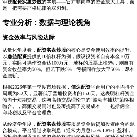
审视
配资实盘炒股
的本质——它并非简单的资金放大工具，而
是一把需要严格纪律的双刃剑。
专业分析：数据与理论视角
资金效率与风险边际
从量化角度看，
配资实盘炒股
的核心是资金使用效率的提升。
以
鼎益配资
提供的10倍杠杆为例，假设投资者自有本金10万
元，实际可操作资金达100万元。若标的股票上涨5%，则自有
资金收益率为50%。但若下跌5%，亏损同样放大至50%，即本
金腰斩。
根据2026年第一季度市场数据，
信达配资
平台用户的平均持仓
周期为8.2天，显著低于普通投资者的15.6天。这表明杠杆资金
倾向于短期交易，这与高频交易理论中的“波动率捕获”策略相
吻合。，高频交易同时也显著提高了交易成本——包括佣金、
印花税以及平台管理费。
从经济学角度，
配资实盘炒股
实质是资金借贷加投资组合的混
合模式。平台通过收取利息（通常为月息1.2%-1.8%）盈利，
而投资者则承担标的资产价格波动的全部风险。这种不对称性