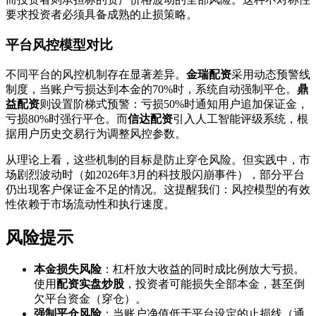
要求投资者必须具备成熟的止损策略。
平台风控模型对比
不同平台的风控机制存在显著差异。
金瑞配资
采用动态预警线
制度，当账户亏损达到本金的70%时，系统自动强制平仓。
鼎
益配资
则设置阶梯式预警：亏损50%时通知用户追加保证金，
亏损80%时强行平仓。而
信达配资
引入人工智能评级系统，根
据用户历史交易行为调整风控参数。
从理论上看，这些机制的目标是防止穿仓风险。但实践中，市
场剧烈波动时（如2026年3月的科技股闪崩事件），部分平台
仍出现客户保证金不足的情况。这提醒我们：风控模型的有效
性依赖于市场流动性和执行速度。
风险提示
本金损失风险
：杠杆放大收益的同时成比例放大亏损。
使用
配资实盘炒股
，投资者可能损失全部本金，甚至倒
欠平台资金（穿仓）。
强制平仓风险
：当账户净值低于平台设定的止损线（通