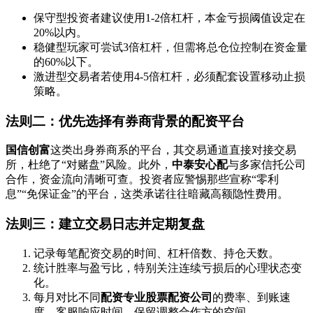
保守型投资者建议使用1-2倍杠杆，本金亏损阈值设定在
20%以内。
稳健型玩家可尝试3倍杠杆，但需将总仓位控制在资金量
的60%以下。
激进型交易者若使用4-5倍杠杆，必须配套设置移动止损
策略。
法则二：优先选择有券商背景的配资平台
国信创富
这类出身券商系的平台，其交易通道直接对接交易
所，杜绝了“对赌盘”风险。此外，
中泰安心配
与多家信托公司
合作，资金流向清晰可查。投资者应警惕那些宣称“零利
息”“免保证金”的平台，这类承诺往往暗藏高额隐性费用。
法则三：建立交易日志并定期复盘
记录每笔配资交易的时间、杠杆倍数、持仓天数。
统计胜率与盈亏比，特别关注连续亏损后的心理状态变
化。
每月对比不同
配资专业股票配资公司
的费率、到账速
度、客服响应时间，保留调整合作方的空间。