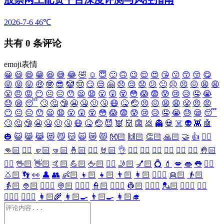
2026-7-6
46℃
共有
0
条评论
emoji表情
😀
😃
😄
😁
😆
😅
😂
🤣
☺️
😇
🙂
🙃
😉
😌
😍
😘
😗
😙
😚
😋
😜
😝
😛
🤑
🤓
😎
🤡
🤠
😏
😒
🤗
😞
😔
😟
😕
🙁
☹️
😣
😖
😫
😩
😤
😠
😡
😶
😐
😑
😯
😦
😧
😮
😲
😵
😳
😱
😨
😰
😢
😥
🤤
😭
😓
😪
😴
🙄
🤔
🤥
😬
🤐
🤢
🤧
😷
🤒
🤕
😣
😖
😫
😩
😤
😠
😡
😶
😐
😑
😯
😦
😧
😮
😲
😵
😳
😱
😨
😰
😢
😥
🤤
😭
😓
😪
😴
🙄
🤔
🤥
😬
🤐
🤢
🤧
😷
🤒
🤕
😈
👿
👹
👺
💩
👻
💀
☠️
👽
👾
🤖
🎃
😺
😸
😹
😻
😼
😽
🙀
😿
😾
👐🏻
🙌🏻
👏🏻
🙏🏻
🤝
👍
👎🏻
👊🏻
✊🏻
🤛🏻
🤜🏻
🤞🏻
✌🏻
🤘🏻
👌
👈🏻
👉🏻
👆🏻
👇🏻
☝🏻
✋🏻
🤚🏻
🖐🏻
🖖🏻
👋🏻
🤙🏻
💪🏻
🖕🏻
✍🏻
🤳🏻
💅🏻
💍
💄
💋
👄
👅
👂🏻
👃🏻
👣
👀
👤
👥
👶🏻
👦🏻
👧🏻
👨🏻
👩🏻
👱🏻‍♀️
👱🏻
👴🏻
👵🏻
👲🏻
👳🏻‍♀️
👳🏻
👮🏻‍♀️
👮🏻
👷🏻‍♀️
👷🏻
💂🏻‍♀️
💂🏻
🕵🏻‍♀️
🕵🏻
👩🏻‍⚕️
👨🏻‍⚕️
👩🏻‍🌾
👩🏻‍🍳
👨🏻‍🍳
👩🏻‍🎓