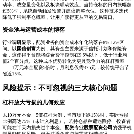
动率、成交量变化以及板块联动效应。当持仓标的日内振幅超
过5%时，系统自动触发预警并建议调整仓位。这种技术迭代
降低了强制平仓概率，让用户获得更从容的交易窗口。
资金池与运营成本的博弈
行业调研显示，配资业务的资金成本年化约落在8%-12%区
间。以
国信创富
为例，其资金主要来源于信托计划和保险资
金，这使得平台能将综合费率控制在9.5%以下，低于行业均
值2个百分点。这种成本优势转化为更具竞争力的杠杆费率
——1万元本金配资5倍时，月利息仅需375元，较传统平台节
省近15%。
风险提示：不可忽视的三大核心问题
杠杆放大亏损的几何效应
以10万元本金、5倍杠杆为例，当市场下跌15%时，实际亏损
比例高达75%（未计入利息）。若持仓品种遭遇跌停，投资者
可能在半天内损失过半本金。
配资专业股票配资公司
的强平机
制虽能兜底风险，但无法避免账户归零的极端情况。