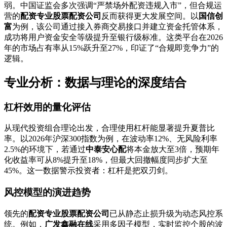
弱。中国证监会多次强调“严禁场外配资违规入市”，但合规运
营的
配资专业股票配资公司
反而获得更大发展空间。以
国信创
富
为例，该公司通过接入券商交易接口并建立资金托管体系，
成功将用户资金安全等级提升至银行级标准。这类平台在2026
年的市场占有率从15%跃升至27%，印证了“合规即竞争力”的
逻辑。
专业分析：数据与理论的深度结合
杠杆效用的量化评估
从现代投资组合理论出发，合理使用杠杆能显著提升夏普比
率。以2026年沪深300指数为例，在波动率12%、无风险利率
2.5%的环境下，若通过
中泰安心配
将本金放大至3倍，预期年
化收益率可从8%提升至18%，但最大回撤幅度同步扩大至
45%。这一数据警示投资者：杠杆是把双刃剑。
风控模型的演进趋势
领先的
配资专业股票配资公司
已从静态止损升级为动态风控系
统。例如，
广发鑫融在线
采用多因子模型，实时监控个股的波