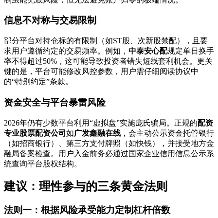
信息不对称与交易限制
部分平台对持仓标的有限制（如ST股、次新股禁配），且要
求用户遵循约定的交易频率。例如，
中泰安心配
规定单日换手
率不得超过50%，这可能导致投资者错失短线套利机会。更关
键的是，平台可能修改风控参数，用户需仔细阅读协议中
的“特别约定”条款。
资金安全与平台暴雷风险
2026年仍有少数平台利用“虚拟盘”实施庞氏骗局。正规的
配资
专业股票配资公司
如
广发鑫融在线
，会主动公示资金托管银行
（如招商银行）、第三方支付牌照（如快钱），并接受地方金
融局备案检查。用户入金前务必通过国家企业信用信息公示系
统查询平台股权结构。
建议：理性参与的三条黄金法则
法则一：根据风险承受能力定制杠杆倍数