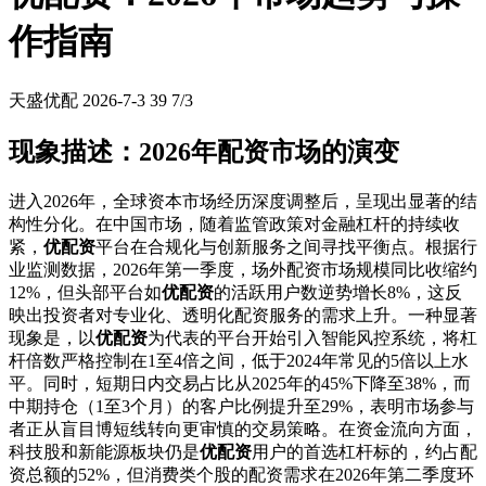
作指南
天盛优配
2026-7-3
39
7/3
现象描述：2026年配资市场的演变
进入2026年，全球资本市场经历深度调整后，呈现出显著的结
构性分化。在中国市场，随着监管政策对金融杠杆的持续收
紧，
优配资
平台在合规化与创新服务之间寻找平衡点。根据行
业监测数据，2026年第一季度，场外配资市场规模同比收缩约
12%，但头部平台如
优配资
的活跃用户数逆势增长8%，这反
映出投资者对专业化、透明化配资服务的需求上升。一种显著
现象是，以
优配资
为代表的平台开始引入智能风控系统，将杠
杆倍数严格控制在1至4倍之间，低于2024年常见的5倍以上水
平。同时，短期日内交易占比从2025年的45%下降至38%，而
中期持仓（1至3个月）的客户比例提升至29%，表明市场参与
者正从盲目博短线转向更审慎的交易策略。在资金流向方面，
科技股和新能源板块仍是
优配资
用户的首选杠杆标的，约占配
资总额的52%，但消费类个股的配资需求在2026年第二季度环