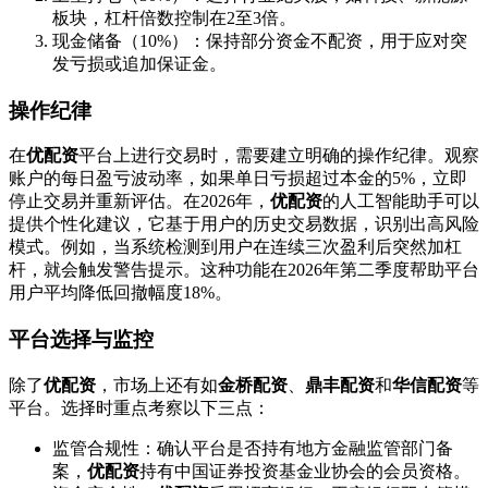
板块，杠杆倍数控制在2至3倍。
现金储备（10%）：保持部分资金不配资，用于应对突
发亏损或追加保证金。
操作纪律
在
优配资
平台上进行交易时，需要建立明确的操作纪律。观察
账户的每日盈亏波动率，如果单日亏损超过本金的5%，立即
停止交易并重新评估。在2026年，
优配资
的人工智能助手可以
提供个性化建议，它基于用户的历史交易数据，识别出高风险
模式。例如，当系统检测到用户在连续三次盈利后突然加杠
杆，就会触发警告提示。这种功能在2026年第二季度帮助平台
用户平均降低回撤幅度18%。
平台选择与监控
除了
优配资
，市场上还有如
金桥配资
、
鼎丰配资
和
华信配资
等
平台。选择时重点考察以下三点：
监管合规性：确认平台是否持有地方金融监管部门备
案，
优配资
持有中国证券投资基金业协会的会员资格。