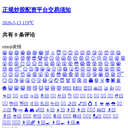
正规炒股配资平台交易须知
2026-5-13
119℃
共有
0
条评论
emoji表情
😀
😃
😄
😁
😆
😅
😂
🤣
☺️
😇
🙂
🙃
😉
😌
😍
😘
😗
😙
😚
😋
😜
😝
😛
🤑
🤓
😎
🤡
🤠
😏
😒
🤗
😞
😔
😟
😕
🙁
☹️
😣
😖
😫
😩
😤
😠
😡
😶
😐
😑
😯
😦
😧
😮
😲
😵
😳
😱
😨
😰
😢
😥
🤤
😭
😓
😪
😴
🙄
🤔
🤥
😬
🤐
🤢
🤧
😷
🤒
🤕
😣
😖
😫
😩
😤
😠
😡
😶
😐
😑
😯
😦
😧
😮
😲
😵
😳
😱
😨
😰
😢
😥
🤤
😭
😓
😪
😴
🙄
🤔
🤥
😬
🤐
🤢
🤧
😷
🤒
🤕
😈
👿
👹
👺
💩
👻
💀
☠️
👽
👾
🤖
🎃
😺
😸
😹
😻
😼
😽
🙀
😿
😾
👐🏻
🙌🏻
👏🏻
🙏🏻
🤝
👍
👎🏻
👊🏻
✊🏻
🤛🏻
🤜🏻
🤞🏻
✌🏻
🤘🏻
👌
👈🏻
👉🏻
👆🏻
👇🏻
☝🏻
✋🏻
🤚🏻
🖐🏻
🖖🏻
👋🏻
🤙🏻
💪🏻
🖕🏻
✍🏻
🤳🏻
💅🏻
💍
💄
💋
👄
👅
👂🏻
👃🏻
👣
👀
👤
👥
👶🏻
👦🏻
👧🏻
👨🏻
👩🏻
👱🏻‍♀️
👱🏻
👴🏻
👵🏻
👲🏻
👳🏻‍♀️
👳🏻
👮🏻‍♀️
👮🏻
👷🏻‍♀️
👷🏻
💂🏻‍♀️
💂🏻
🕵🏻‍♀️
🕵🏻
👩🏻‍⚕️
👨🏻‍⚕️
👩🏻‍🌾
👩🏻‍🍳
👨🏻‍🍳
👩🏻‍🎓