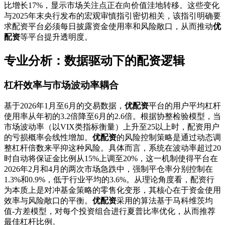
比增长17%，显示市场关注点正在向价值洼地转移。这些变化
与2025年末央行发布的宏观审慎指引密切相关，该指引明确要
求配资平台必须每日披露资金使用率和风险敞口，从而推动
优
配资
等平台提升透明度。
专业分析：数据驱动下的配资逻辑
杠杆效率与市场波动率耦合
基于2026年1月至6月的交易数据，
优配资
平台的用户平均杠杆
使用率从年初的3.2倍降至6月的2.6倍。根据协整检验模型，当
市场波动率（以VIX类指标衡量）上升至25以上时，配资用户
的亏损概率会线性增加。
优配资
的风险控制策略是通过动态调
整杠杆倍数来平抑这种风险。具体而言，系统在波动率超过20
时自动将保证金比例从15%上调至20%，这一机制使得平台在
2026年2月和4月的两次市场急跌中，强制平仓率分别控制在
1.3%和0.9%，低于行业平均的3.6%。从理论角度看，配资行
为本质上是对冲基金策略的零售化变形，其核心在于资金使用
效率与风险敞口的平衡。
优配资
采用的算法基于马科维茨均
值-方差模型，对每个投资组合进行夏普比率优化，从而推荐
最佳杠杆比例。