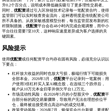
升0.2个百分点，说明成本降低确实吸引了更多理性交易者。
同时，
优配资
通过引入区块链技术记录每一笔配资合约，使得
监管部门可以实时核查资金流向，这种透明度是传统配资公司
所不具备的。从政策敏感度模型分析，每当监管层发布新的杠
杆限制措施，
优配资
平台会在48小时内完成合规调整，而中小
平台往往需要7至10天，这种响应速度差异成为客户选择的关
键因素。
风险提示
使用
优配资
或任何配资平台均存在固有风险，必须充分认识以
下要点：
杠杆放大收益的同时也放大亏损，极端行情下可能损失
全部本金。2026年3月，
优配资
平台记录到一笔案例：用
户使用3倍杠杆买入某AI概念股，在连续三个跌停后，
账户从10万元本金归零并倒欠平台1.2万元。
市场流动性风险：在2026年5月的小型股灾中，
优配资
平
台部分标的因交易量骤降，导致用户无法在理想价位平
仓，最终被迫接受滑点高达8%的成交结果。
政策变动风险：2026年7月，银保监会出台新规，要求配