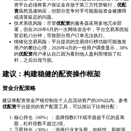
资平台必须将客户保证金存放于第三方托管银行，
优配
资
虽然迅速响应，但部分竞争对手可能面临资金被挪用
或清算延迟的问题。
技术系统风险：尽管
优配资
的服务器采用多地冗余部
署，但在2026年6月的一次网络攻击中，平台交易系统短
暂宕机15分钟，导致部分用户订单无法执行。
情绪化交易风险：平台提供的交易排行榜功能可能激发
用户的攀比心理，2026年4月的一份用户调查显示，38%
的
优配资
用户承认自己因为看到他人盈利而增加了杠
杆，之后出现亏损。
建议：构建稳健的配资操作框架
资金分配策略
建议将配资资金严格控制在个人总流动资产的20%以内。参考
优配资
平台提供的资产配置工具，可以按以下比例分配：
核心持仓（60%）：选择指数ETF或市值超千亿的蓝筹
股，杠杆倍数不超过2倍。
卫星持仓（30%）：选择行业龙头股，如科技、新能源