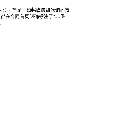
财公司产品，如
蚂蚁集团
代销的
招
司都在合同首页明确标注了“非保
。