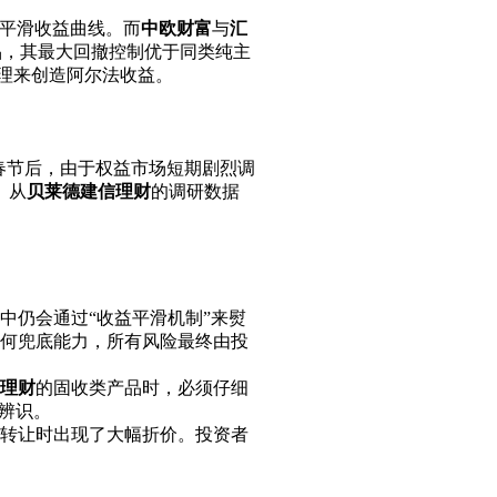
图平滑收益曲线。而
中欧财富
与
汇
品，其最大回撤控制优于同类纯主
管理来创造阿尔法收益。
年春节后，由于权益市场短期剧烈调
。从
贝莱德建信理财
的调研数据
中仍会通过“收益平滑机制”来熨
何兜底能力，所有风险最终由投
理财
的固收类产品时，必须仔细
辨识。
转让时出现了大幅折价。投资者