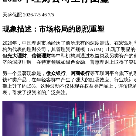
天盛优配
2026-7-5
46
7/5
现象描述：市场格局的剧烈重塑
2026年，中国理财市场经历了前所未有的深度震荡。在宏观
构为代表的理财公司，其管理资产规模（AUM）出现了明显
但
光大理财
、
信银理财
等中型机构则通过权益类及另类资产的
济的深度理解，在特定领域如绿色金融、普惠理财上取得了突
另一个显著现象是，
微众银行
、
网商银行
等互联网平台旗下的
钱+”类产品，在年轻客群中产生了强大的虹吸效应。行业统计表
期上升了约15%。这种波动不仅体现在权益类产品上，连传统
表，引发了投资者的广泛关注。