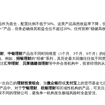
品作为底仓，配置比例不低于50%。这类产品虽然收益率下降，
收+”产品，但务必确保其权益仓位不超过20%。任何宣称“稳健高
财
、
中银理财
产品在不同时间维度（1个月、3个月、6个月）的
内。例如，
招银理财
的“招睿”系列，其历史最大回撤往往低于同
注
汇华理财
、
贝莱德建信理财
等中外合资机构中，投资经理的
一次自己的
理财投资组合
。当
微众银行
或
支付宝
上的货币基金七日
债产品中。对于
宁银理财
、
杭银理财
等区域性机构的产品，可关注
家不同的理财公司，避免单一机构发生极端风险时全盘皆没。