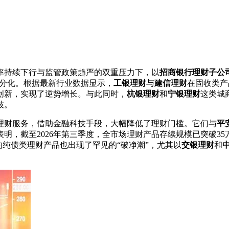
利率持续下行与监管政策趋严的双重压力下，以
招商银行理财子公
的分化。根据最新行业数据显示，
工银理财
与
建信理财
在固收类产
创新，实现了逆势增长。与此同时，
杭银理财
和
宁银理财
这类城
破。
理财服务，借助金融科技手段，大幅降低了理财门槛。它们与
平
明，截至2026年第三季度，全市场理财产品存续规模已突破35万
的纯债类理财产品也出现了罕见的“破净潮”，尤其以
交银理财
和