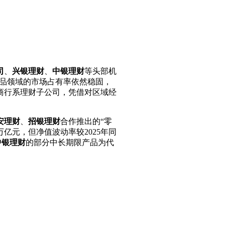
司
、
兴银理财
、
中银理财
等头部机
品领域的市场占有率依然稳固，
商行系理财子公司，凭借对区域经
安理财
、
招银理财
合作推出的“零
亿元，但净值波动率较2025年同
中银理财
的部分中长期限产品为代