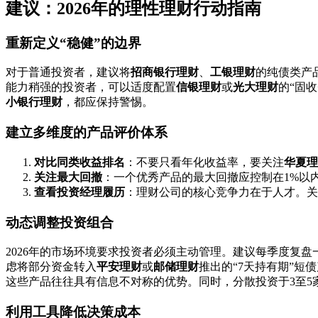
建议：2026年的理性理财行动指南
重新定义“稳健”的边界
对于普通投资者，建议将
招商银行理财
、
工银理财
的纯债类产
能力稍强的投资者，可以适度配置
信银理财
或
光大理财
的“固
小银行理财
，都应保持警惕。
建立多维度的产品评价体系
对比同类收益排名
：不要只看年化收益率，要关注
华夏理
关注最大回撤
：一个优秀产品的最大回撤应控制在1%以
查看投资经理履历
：理财公司的核心竞争力在于人才。关
动态调整投资组合
2026年的市场环境要求投资者必须主动管理。建议每季度复盘
虑将部分资金转入
平安理财
或
邮储理财
推出的“7天持有期”短
这些产品往往具有信息不对称的优势。同时，分散投资于3至5
利用工具降低决策成本