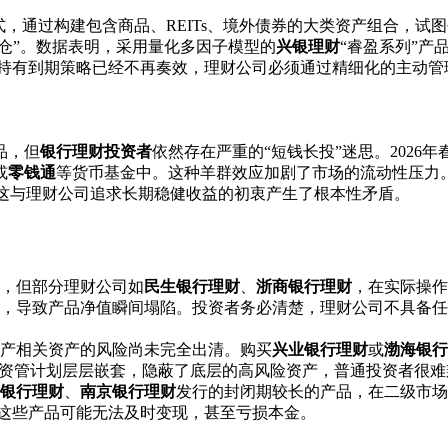
式，通过构建包含商品、REITs、境外债券的大类资产组合，试
调仓”。数据表明，采用量化多因子模型的
兴银理财
“睿盈系列”产
的持有到期策略已经不再奏效，理财公司必须通过精细化的主动
品，但
银行理财投资者
依然存在严重的“短钱长投”迷思。2026
或
零钱通
等货币基金中。这种羊群效应加剧了市场的流动性压力
，这与理财公司追求长期稳健收益的初衷产生了根本性矛盾。
，但部分理财公司如
民生银行理财
、
浙商银行理财
，在实际操作
，导致产品净值瞬间塌陷。投资者务必清楚，理财公司不具备任
房地产相关资产的风险尚未完全出清。购买
兴业银行理财
或
渤海银行
或资管计划层层嵌套，隐蔽了底层的高风险资产，普通投资者很难
银行理财
、
南京银行理财
发行的封闭期较长的产品，在二级市场
，这些产品可能无法及时变现，甚至亏损本金。