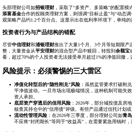
头部理财公司如
招银理财
，采取了“多资产、多策略”的配置模
添富基金
合作的投顾类理财方案，则强调“目标止盈”与“动态
观策略产品约1.2个百分点。这显示出在低利率环境下，单纯
投资者行为与产品结构的错配
尽管
中信理财
和
浦银理财
推出了大量1个月、3个月等短期限产
整，大量资金从
平安理财
的混合型产品中赎回，转投到
余额宝
看，超过70%的个人投资者无法接受单月超过1%的净值回撤
风险提示：必须警惕的三大雷区
净值化转型后的“隐性刚兑”风险
：虽然监管要求打破刚兑
平净值波动。一旦市场出现极端情况，这种机制可能失效
资人承担。
底层资产穿透后的信用风险
：2026年，部分城投债及
核查其持仓中的“信用债”评级。有些产品通过信托计划
流动性管理风险
：在2026年三季度，部分理财公司如
青岛
不应将“封闭期长”等同于“收益高”，在需要紧急用钱时