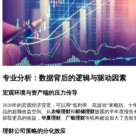
专业分析：数据背后的逻辑与驱动因素
宏观环境与资产端的压力传导
2026年的宏观经济背景，可以用“低利率、高波动”来概括。十
品的超额收益空间。从
农银理财
和
邮储理财
披露的半年度报告来
获取更高的收益，
华夏理财
、
广银理财
等机构被迫加大了含权
理财公司策略的分化效应