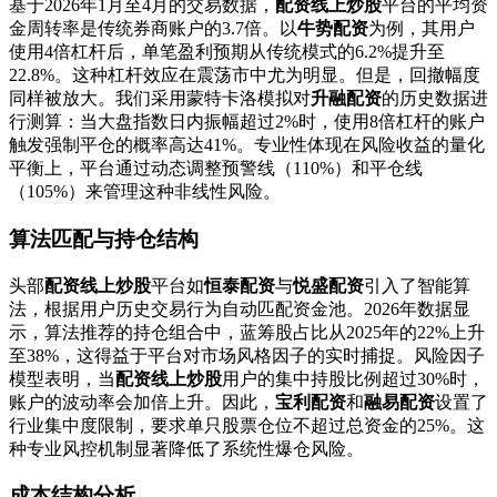
基于2026年1月至4月的交易数据，
配资线上炒股
平台的平均资
金周转率是传统券商账户的3.7倍。以
牛势配资
为例，其用户
使用4倍杠杆后，单笔盈利预期从传统模式的6.2%提升至
22.8%。这种杠杆效应在震荡市中尤为明显。但是，回撤幅度
同样被放大。我们采用蒙特卡洛模拟对
升融配资
的历史数据进
行测算：当大盘指数日内振幅超过2%时，使用8倍杠杆的账户
触发强制平仓的概率高达41%。专业性体现在风险收益的量化
平衡上，平台通过动态调整预警线（110%）和平仓线
（105%）来管理这种非线性风险。
算法匹配与持仓结构
头部
配资线上炒股
平台如
恒泰配资
与
悦盛配资
引入了智能算
法，根据用户历史交易行为自动匹配资金池。2026年数据显
示，算法推荐的持仓组合中，蓝筹股占比从2025年的22%上升
至38%，这得益于平台对市场风格因子的实时捕捉。风险因子
模型表明，当
配资线上炒股
用户的集中持股比例超过30%时，
账户的波动率会加倍上升。因此，
宝利配资
和
融易配资
设置了
行业集中度限制，要求单只股票仓位不超过总资金的25%。这
种专业风控机制显著降低了系统性爆仓风险。
成本结构分析