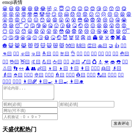
emoji表情
😀
😃
😄
😁
😆
😅
😂
🤣
☺️
😇
🙂
🙃
😉
😌
😍
😘
😗
😙
😚
😋
😜
😝
😛
🤑
🤓
😎
🤡
🤠
😏
😒
🤗
😞
😔
😟
😕
🙁
☹️
😣
😖
😫
😩
😤
😠
😡
😶
😐
😑
😯
😦
😧
😮
😲
😵
😳
😱
😨
😰
😢
😥
🤤
😭
😓
😪
😴
🙄
🤔
🤥
😬
🤐
🤢
🤧
😷
🤒
🤕
😣
😖
😫
😩
😤
😠
😡
😶
😐
😑
😯
😦
😧
😮
😲
😵
😳
😱
😨
😰
😢
😥
🤤
😭
😓
😪
😴
🙄
🤔
🤥
😬
🤐
🤢
🤧
😷
🤒
🤕
😈
👿
👹
👺
💩
👻
💀
☠️
👽
👾
🤖
🎃
😺
😸
😹
😻
😼
😽
🙀
😿
😾
👐🏻
🙌🏻
👏🏻
🙏🏻
🤝
👍
👎🏻
👊🏻
✊🏻
🤛🏻
🤜🏻
🤞🏻
✌🏻
🤘🏻
👌
👈🏻
👉🏻
👆🏻
👇🏻
☝🏻
✋🏻
🤚🏻
🖐🏻
🖖🏻
👋🏻
🤙🏻
💪🏻
🖕🏻
✍🏻
🤳🏻
💅🏻
💍
💄
💋
👄
👅
👂🏻
👃🏻
👣
👀
👤
👥
👶🏻
👦🏻
👧🏻
👨🏻
👩🏻
👱🏻‍♀️
👱🏻
👴🏻
👵🏻
👲🏻
👳🏻‍♀️
👳🏻
👮🏻‍♀️
👮🏻
👷🏻‍♀️
👷🏻
💂🏻‍♀️
💂🏻
🕵🏻‍♀️
🕵🏻
👩🏻‍⚕️
👨🏻‍⚕️
👩🏻‍🌾
👩🏻‍🍳
👨🏻‍🍳
👩🏻‍🎓
天盛优配热门