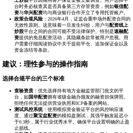
上炒股
平台因挪用客户保证金被立案调查。用户选择平
台时务必核查其是否具备第三方存管资质，例如
银信配
资
与
华兴配资
均与商业银行合作开立了专用托管账户。
政策合规风险
：2026年4月，证监会重申场外配资合同的
无效性原则。这意味着一旦发生纠纷，用户与
配资线上
炒股
平台之间的合同可能不受法律保护。特别是
速融配
资
提供的免息配资活动，其隐藏条款常被用户忽视。用
户需要仔细阅读协议中关于提前平仓、追加保证金以及
资金冻结等条款。
建议：理性参与的操作指南
选择合规平台的三个标准
查验资质
：优先选择持有地方金融监管部门批文的平
台，如
国华配资
拥有省级金融办颁发的融资担保牌照。
拒绝任何无法提供营业执照和ICP备案的网站。
测试风控系统
：使用模拟资金验证平台的风控响应速
度。通过
聚宝盆配资
的模拟盘测试，其强平触发延迟小
于0.3秒，属于行业优秀水平。确保平台设置明确的止盈
止损线。