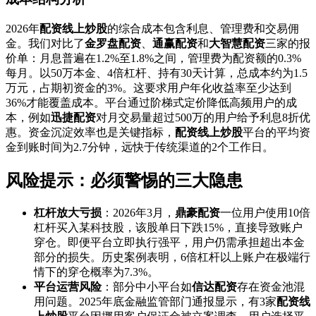
2026年
配资线上炒股
的综合成本包含利息、管理费和交易佣
金。我们对比了
金罗盘配资
、
通赢配资
和
大智慧配资
三家的报
价单：月息普遍在1.2%至1.8%之间，管理费为配资额的0.3%
每月。以50万本金、4倍杠杆、持有30天计算，总成本约为1.5
万元，占期初资金的3%。这要求用户年化收益率至少达到
36%才能覆盖成本。平台通过阶梯式定价降低高频用户的成
本，例如
迅捷配资
对月交易量超过500万的用户给予利息8折优
惠。资金沉淀效率也是关键指标，
配资线上炒股
平台的平均资
金到账时间为2.7分钟，远快于传统渠道的2个工作日。
风险提示：必须警惕的三大隐患
杠杆放大亏损
：2026年3月，
鼎豪配资
一位用户使用10倍
杠杆买入某科技股，该股单日下跌15%，直接导致账户
穿仓。即便平台立即执行强平，用户仍需承担超出本金
部分的损失。历史案例表明，6倍杠杆以上账户在极端行
情下的穿仓概率为7.3%。
平台运营风险
：部分中小平台如
信达配资
存在资金池混
用问题。2025年底金融监管部门通报显示，有3家
配资线