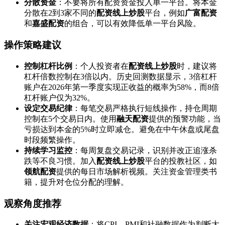
分散资金
：不要将所有配资资金投入单一平台。将本金
分散在2到3家不同的
配资线上炒股
平台，例如
广富配资
和
嘉盛配资
的组合，可以有效降低单一平台风险。
操作策略建议
控制杠杆比例
：个人投资者在
配资线上炒股
时，建议将
杠杆倍数控制在3倍以内。历史回测数据显示，3倍杠杆
账户在2026年第一季度实现正收益的概率为58%，而8倍
杠杆账户仅为32%。
设定交易纪律
：每笔交易严格执行短线操作，持仓周期
控制在5个交易日内。使用
融天配资
提供的预警功能，当
亏损达到本金的5%时立即减仓。避免在中午休盘或尾盘
时段频繁操作。
持续学习监控
：每周复盘交易记录，识别并改正追涨杀
跌等不良习惯。加入
配资线上炒股
平台的投教社区，如
领航配资
提供的每日市场解析视频。关注资金管理类书
籍，提升对仓位分配的理解。
观察角度推荐
关注宏观经济数据
：将CPI、PMI和社融数据作为判断大