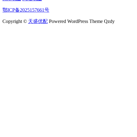
鄂ICP备2025157661号
Copyright ©
天盛优配
Powered WordPress Theme Qzdy