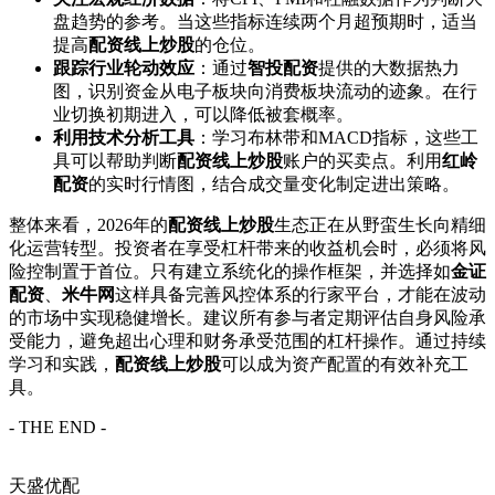
盘趋势的参考。当这些指标连续两个月超预期时，适当
提高
配资线上炒股
的仓位。
跟踪行业轮动效应
：通过
智投配资
提供的大数据热力
图，识别资金从电子板块向消费板块流动的迹象。在行
业切换初期进入，可以降低被套概率。
利用技术分析工具
：学习布林带和MACD指标，这些工
具可以帮助判断
配资线上炒股
账户的买卖点。利用
红岭
配资
的实时行情图，结合成交量变化制定进出策略。
整体来看，2026年的
配资线上炒股
生态正在从野蛮生长向精细
化运营转型。投资者在享受杠杆带来的收益机会时，必须将风
险控制置于首位。只有建立系统化的操作框架，并选择如
金证
配资
、
米牛网
这样具备完善风控体系的行家平台，才能在波动
的市场中实现稳健增长。建议所有参与者定期评估自身风险承
受能力，避免超出心理和财务承受范围的杠杆操作。通过持续
学习和实践，
配资线上炒股
可以成为资产配置的有效补充工
具。
- THE END -
天盛优配