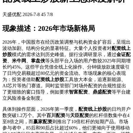
天盛优配
2026-7-8
45
7/8
现象描述：2026年市场新格局
2026年，中国股市在经历政策调整与机构资金扩容后，呈现出
波动加剧、结构分化的显著特征。大量个人投资者对
配资线上
炒股
模式的需求达到历史峰值。据行业调研显示，通过
金证配
资
、
米牛网
、
掌盘侠
等头部平台入场的用户数较2025年同期增
长约45%。这些平台凭借全线上化操作、分钟级放款速度吸引
了日均交易额超过80亿元的资金流动。市场现象的核心表现
为：投资者借助
配资线上炒股
工具放大本金，追逐新能源、
AI芯片等热门赛道。同时监管部门对场外配资的合规性提出
了更细致的窗口指导，例如要求
智富配资
、
鼎盛配资
等平台建
立风险准备金制度。
具体到操作层面，2026年第一季度，
配资线上炒股
的日均开户
数突破1.2万个。其中
百川配资
与
天臣配资
的杠杆倍数集中在4
至8倍之间，而
赢家配资
则推出了10倍杠杆的短期产品。市场
参与者中，85后和90后占比超过60%，他们更倾向于使用移动