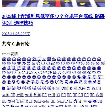
2025线上配资利息低至多少？合规平台底线_陷阱
识别_选择技巧
2025-11-25
222℃
共有
0
条评论
emoji表情
😀
😃
😄
😁
😆
😅
😂
🤣
☺️
😇
🙂
🙃
😉
😌
😍
😘
😗
😙
😚
😋
😜
😝
😛
🤑
🤓
😎
🤡
🤠
😏
😒
🤗
😞
😔
😟
😕
🙁
☹️
😣
😖
😫
😩
😤
😠
😡
😶
😐
😑
😯
😦
😧
😮
😲
😵
😳
😱
😨
😰
😢
😥
🤤
😭
😓
😪
😴
🙄
🤔
🤥
😬
🤐
🤢
🤧
😷
🤒
🤕
😣
😖
😫
😩
😤
😠
😡
😶
😐
😑
😯
😦
😧
😮
😲
😵
😳
😱
😨
😰
😢
😥
🤤
😭
😓
😪
😴
🙄
🤔
🤥
😬
🤐
🤢
🤧
😷
🤒
🤕
😈
👿
👹
👺
💩
👻
💀
☠️
👽
👾
🤖
🎃
😺
😸
😹
😻
😼
😽
🙀
😿
😾
👐🏻
🙌🏻
👏🏻
🙏🏻
🤝
👍
👎🏻
👊🏻
✊🏻
🤛🏻
🤜🏻
🤞🏻
✌🏻
🤘🏻
👌
👈🏻
👉🏻
👆🏻
👇🏻
☝🏻
✋🏻
🤚🏻
🖐🏻
🖖🏻
👋🏻
🤙🏻
💪🏻
🖕🏻
✍🏻
🤳🏻
💅🏻
💍
💄
💋
👄
👅
👂🏻
👃🏻
👣
👀
👤
👥
👶🏻
👦🏻
👧🏻
👨🏻
👩🏻
👱🏻‍♀️
👱🏻
👴🏻