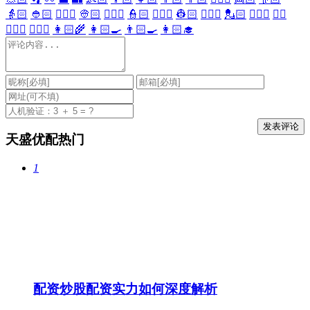
👵🏻
👲🏻
👳🏻‍♀️
👳🏻
👮🏻‍♀️
👮🏻
👷🏻‍♀️
👷🏻
💂🏻‍♀️
💂🏻
🕵🏻‍♀️
🕵🏻
👩🏻‍⚕️
👨🏻‍⚕️
👩🏻‍🌾
👩🏻‍🍳
👨🏻‍🍳
👩🏻‍🎓
天盛优配热门
1
配资炒股配资实力如何深度解析