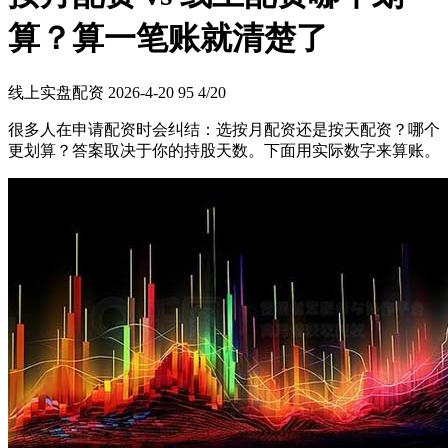
算？算一笔账就清楚了
线上实盘配资
2026-4-20
95
4/20
很多人在申请配资时会纠结：选按月配资还是按天配资？哪个
更划算？答案取决于你的持股天数。下面用实际数字来算账。