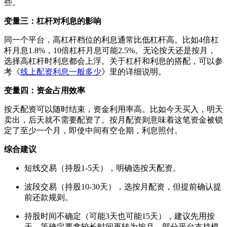
些。
变量三：杠杆对利息的影响
同一个平台，高杠杆档位的利息通常比低杠杆高。比如4倍杠
杆月息1.8%，10倍杠杆月息可能2.5%。无论按天还是按月，
选择高杠杆时利息都会上浮。关于杠杆和利息的搭配，可以参
考《
线上配资利息一般多少
》里的详细说明。
变量四：资金占用效率
按天配资可以随时结束，资金利用率高。比如今天买入，明天
卖出，后天就不需要配资了。按月配资则意味着这笔资金被锁
定了至少一个月，即使中间有空仓期，利息照付。
综合建议
短线交易（持股1-5天），明确选按天配资。
波段交易（持股10-30天），选按月配资，但提前确认提
前还款规则。
持股时间不确定（可能3天也可能15天），建议先用按
天，等确定要拿较长时间再转为按月。部分平台支持模